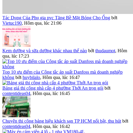
Tác Dụng Của Phụ gia pvc Tăng Bề Mặt Bóng Cho Ống
bởi
Vietuc190
,
Hôm qua, lúc 21:06
Kem dưỡng và sữa dưỡng khác nhau thế nào
bởi
thudaumot
,
Hôm
qua, lúc 17:23
Top 10 ưu điểm của Công tắc áp suất Danfoss mà doanh nghiệp
không
bởi
huybilalo
,
Hôm qua, lúc 16:47
Bảng giá thi công nhà cấp 4 phường Thới An trọn gói
bởi
contentideas04
,
Hôm qua, lúc 16:45
Chuyên thi công bảng hiệu khách sạn TP HCM nổi bật, thu hút
bởi
contentideas04
,
Hôm qua, lúc 16:42