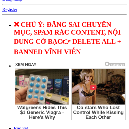
Register
❌ CHÚ Ý: ĐĂNG SAI CHUYÊN
MỤC, SPAM RÁC CONTENT, NỘI
DUNG CỜ BẠC👉 DELETE ALL +
BANNED VĨNH VIỄN
Rao vặt