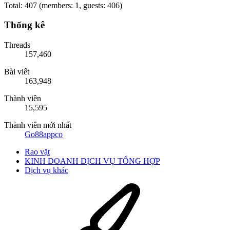
Total: 407 (members: 1, guests: 406)
Thống kê
Threads
157,460
Bài viết
163,948
Thành viên
15,595
Thành viên mới nhất
Go88appco
Rao vặt
KINH DOANH DỊCH VỤ TỔNG HỢP
Dịch vụ khác