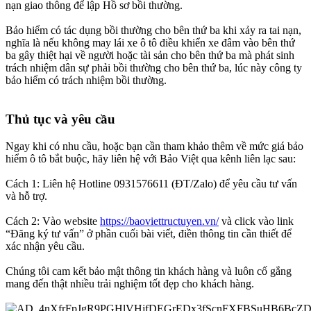
nạn giao thông để lập Hồ sơ bồi thường.
Bảo hiểm có tác dụng bồi thường cho bên thứ ba khi xảy ra tai nạn,
nghĩa là nếu không may lái xe ô tô điều khiển xe đâm vào bên thứ
ba gây thiệt hại về người hoặc tài sản cho bên thứ ba mà phát sinh
trách nhiệm dân sự phải bồi thường cho bên thứ ba, lúc này công ty
bảo hiểm có trách nhiệm bồi thường.
Thủ tục và yêu cầu​
Ngay khi có nhu cầu, hoặc bạn cần tham khảo thêm về mức giá bảo
hiểm ô tô bắt buộc, hãy liên hệ với Bảo Việt qua kênh liên lạc sau:
Cách 1: Liên hệ Hotline 0931576611 (ĐT/Zalo) để yêu cầu tư vấn
và hỗ trợ.
Cách 2: Vào website
https://baoviettructuyen.vn/
và click vào link
“Đăng ký tư vấn” ở phần cuối bài viết, điền thông tin cần thiết để
xác nhận yêu cầu.
Chúng tôi cam kết bảo mật thông tin khách hàng và luôn cố gắng
mang đến thật nhiều trải nghiệm tốt đẹp cho khách hàng.