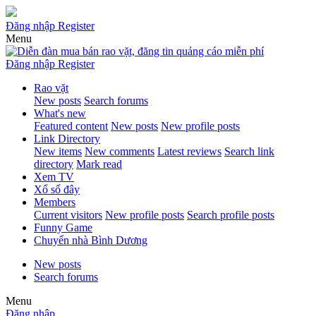
Đăng nhập
Register
Menu
Đăng nhập
Register
Rao vặt
New posts
Search forums
What's new
Featured content
New posts
New profile posts
Link Directory
New items
New comments
Latest reviews
Search link
directory
Mark read
Xem TV
Xổ số đây
Members
Current visitors
New profile posts
Search profile posts
Funny Game
Chuyển nhà Bình Dương
New posts
Search forums
Menu
Đăng nhập