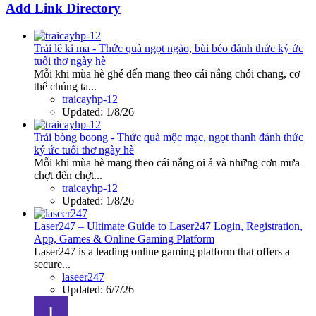
Add Link Directory
Trái lê ki ma - Thức quà ngọt ngào, bùi béo đánh thức ký ức
tuổi thơ ngày hè
Mỗi khi mùa hè ghé đến mang theo cái nắng chói chang, cơ
thể chúng ta...
traicayhp-12
Updated:
1/8/26
Trái bòng boong - Thức quà mộc mạc, ngọt thanh đánh thức
ký ức tuổi thơ ngày hè
Mỗi khi mùa hè mang theo cái nắng oi ả và những cơn mưa
chợt đến chợt...
traicayhp-12
Updated:
1/8/26
Laser247 – Ultimate Guide to Laser247 Login, Registration,
App, Games & Online Gaming Platform
Laser247 is a leading online gaming platform that offers a
secure...
laseer247
Updated:
6/7/26