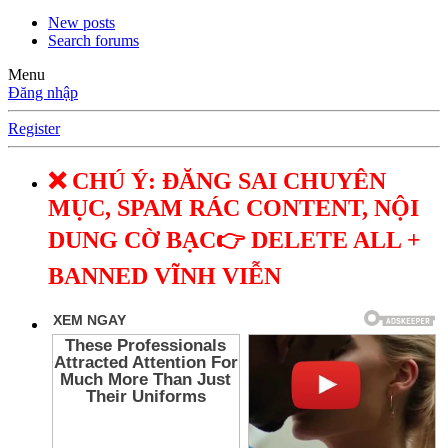
New posts
Search forums
Menu
Đăng nhập
Register
❌ CHÚ Ý: ĐĂNG SAI CHUYÊN
MỤC, SPAM RÁC CONTENT, NỘI
DUNG CỜ BẠC👉 DELETE ALL +
BANNED VĨNH VIỄN