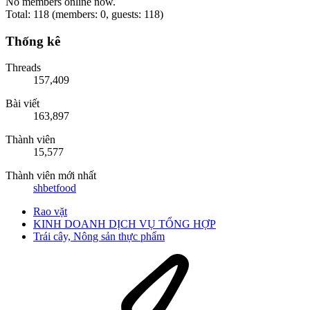
No members online now.
Total: 118 (members: 0, guests: 118)
Thống kê
Threads
157,409
Bài viết
163,897
Thành viên
15,577
Thành viên mới nhất
shbetfood
Rao vặt
KINH DOANH DỊCH VỤ TỔNG HỢP
Trái cây, Nông sản thực phẩm