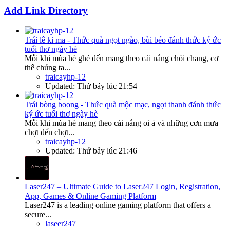
Add Link Directory
Trái lê ki ma - Thức quà ngọt ngào, bùi béo đánh thức ký ức
tuổi thơ ngày hè
Mỗi khi mùa hè ghé đến mang theo cái nắng chói chang, cơ
thể chúng ta...
traicayhp-12
Updated:
Thứ bảy lúc 21:54
Trái bòng boong - Thức quà mộc mạc, ngọt thanh đánh thức
ký ức tuổi thơ ngày hè
Mỗi khi mùa hè mang theo cái nắng oi ả và những cơn mưa
chợt đến chợt...
traicayhp-12
Updated:
Thứ bảy lúc 21:46
Laser247 – Ultimate Guide to Laser247 Login, Registration,
App, Games & Online Gaming Platform
Laser247 is a leading online gaming platform that offers a
secure...
laseer247