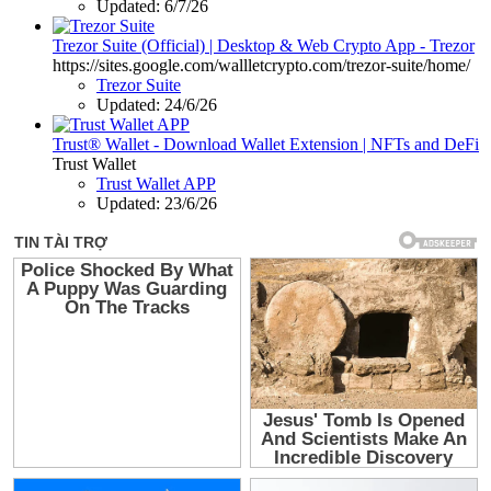
Updated:
6/7/26
Trezor Suite (Official) | Desktop & Web Crypto App - Trezor
https://sites.google.com/wallletcrypto.com/trezor-suite/home/
Trezor Suite
Updated:
24/6/26
Trust® Wallet - Download Wallet Extension | NFTs and DeFi
Trust Wallet
Trust Wallet APP
Updated:
23/6/26