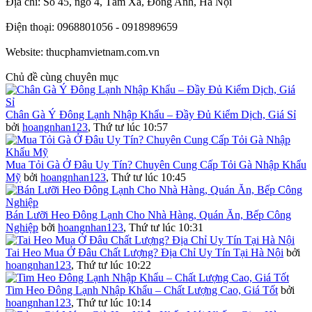
Địa chỉ: Số 45, ngõ 4, Tàm Xá, Đông Anh, Hà Nội
Điện thoại: 0968801056 - 0918989659
Website: thucphamvietnam.com.vn
Chủ đề cùng chuyên mục
Chân Gà Ý Đông Lạnh Nhập Khẩu – Đầy Đủ Kiểm Dịch, Giá Sỉ
bởi
hoangnhan123
,
Thứ tư lúc 10:57
Mua Tỏi Gà Ở Đâu Uy Tín? Chuyên Cung Cấp Tỏi Gà Nhập Khẩu
Mỹ
bởi
hoangnhan123
,
Thứ tư lúc 10:45
Bán Lưỡi Heo Đông Lạnh Cho Nhà Hàng, Quán Ăn, Bếp Công
Nghiệp
bởi
hoangnhan123
,
Thứ tư lúc 10:31
Tai Heo Mua Ở Đâu Chất Lượng? Địa Chỉ Uy Tín Tại Hà Nội
bởi
hoangnhan123
,
Thứ tư lúc 10:22
Tim Heo Đông Lạnh Nhập Khẩu – Chất Lượng Cao, Giá Tốt
bởi
hoangnhan123
,
Thứ tư lúc 10:14