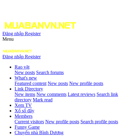
Đăng nhập
Register
Menu
Đăng nhập
Register
Rao vặt
New posts
Search forums
What's new
Featured content
New posts
New profile posts
Link Directory
New items
New comments
Latest reviews
Search link
directory
Mark read
Xem TV
Xổ số đây
Members
Current visitors
New profile posts
Search profile posts
Funny Game
Chuyển nhà Bình Dương