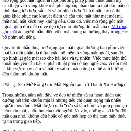
Mở rộng góc mắt ngoài là một phương pháp phẫu thuật thẩm mỹ
can thiệp vào vùng khóe mắt phía ngoài, nhằm tạo ra một đôi mắt có
hình dáng lớn hơn, sắc nét và tự nhiên hơn. Thủ thuật này có thể
giúp khắc phục các khuyết điểm về cấu trúc mắt như mắt một mí,
mắt nhỏ, mắt xếch hay không đều. Qua đó, việc mở rộng góc mắt
ngoài giúp đôi mắt có vẻ đẹp tựa như những đôi mắt của c
Mở rộng
góc mắt
ác người mẫu, diễn viên mà chúng ta thường thấy trong các
bộ phim nổi tiếng.
Quy trình phẫu thuật mở rộng góc mắt ngoài thường bao gồm việc
loại bỏ một phần da thừa hoặc mô mềm ở vùng mắt ngoài, sau đó
tạo hình lại góc mắt sao cho hài hòa và tự nhiên. Việc thực hiện thủ
thuật này yêu cầu bác sĩ phẫu thuật phải có tay nghề cao, vì đôi mắt
là khu vực nhạy cảm và bất kỳ sai sót nào cũng có thể ảnh hưởng
đến thẩm mỹ khuôn mặt.
### Tại Sao Mở Rộng Góc Mắt Ngoài Lại Trở Thành Xu Hướng?
Trong những năm gần đây, vẻ đẹp tự nhiên và sự hoàn thiện các
đường nét trên khuôn mặt là những tiêu chí quan trọng mà nhiều
người theo đuổi. Mắt được coi là “cửa sổ tâm hồn” và góp phần tạo
nên thần thái, cuốn hút của một người. Vì vậy, những ai sở hữu đôi
mắt quá nhỏ, không đều hoặc có góc mắt hẹp có thể cảm thấy thiếu
tự tin trong giao tiếp.