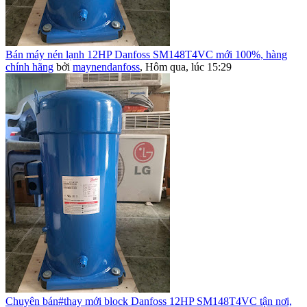
Bán máy nén lạnh 12HP Danfoss SM148T4VC mới 100%, hàng
chính hãng
bởi
maynendanfoss
,
Hôm qua, lúc 15:29
Chuyên bán#thay mới block Danfoss 12HP SM148T4VC tận nơi,