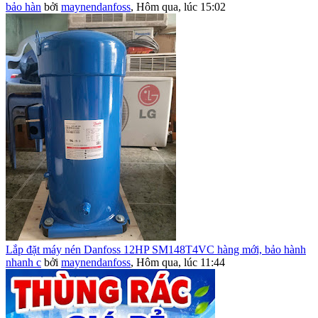
bảo hàn
bởi
maynendanfoss
,
Hôm qua, lúc 15:02
Lắp đặt máy nén Danfoss 12HP SM148T4VC hàng mới, bảo hành
nhanh c
bởi
maynendanfoss
,
Hôm qua, lúc 11:44