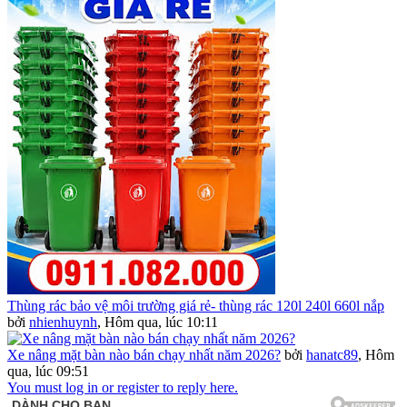
Thùng rác bảo vệ môi trường giá rẻ- thùng rác 120l 240l 660l nắp
bởi
nhienhuynh
,
Hôm qua, lúc 10:11
Xe nâng mặt bàn nào bán chạy nhất năm 2026?
bởi
hanatc89
,
Hôm
qua, lúc 09:51
You must log in or register to reply here.