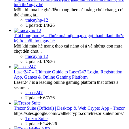
tuổi thơ ngày hè
Mỗi khi mùa hè ghé đến mang theo cái nắng chói chang, cơ
thể chúng ta...
traicayhp-12
Updated:
1/8/26
Trái bòng boong - Thức quà mộc mạc, ngọt thanh đánh thức
ký ức tuổi thơ ngày hè
Mỗi khi mùa hè mang theo cái nắng oi ả và những cơn mưa
chợt đến chợt...
traicayhp-12
Updated:
1/8/26
Laser247 – Ultimate Guide to Laser247 Login, Registration,
App, Games & Online Gaming Platform
Laser247 is a leading online gaming platform that offers a
secure...
laseer247
Updated:
6/7/26
Trezor Suite (Official) | Desktop & Web Crypto App - Trezor
https://sites.google.com/wallletcrypto.com/trezor-suite/home/
Trezor Suite
Updated:
24/6/26