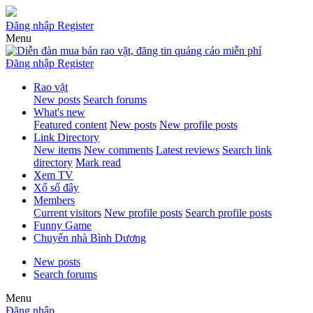
Đăng nhập
Register
Menu
Đăng nhập
Register
Rao vặt
New posts
Search forums
What's new
Featured content
New posts
New profile posts
Link Directory
New items
New comments
Latest reviews
Search link
directory
Mark read
Xem TV
Xổ số đây
Members
Current visitors
New profile posts
Search profile posts
Funny Game
Chuyển nhà Bình Dương
New posts
Search forums
Menu
Đăng nhập