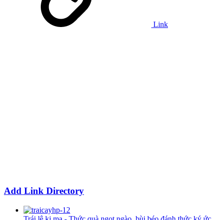
Link
Add Link Directory
Trái lê ki ma - Thức quà ngọt ngào, bùi béo đánh thức ký ức