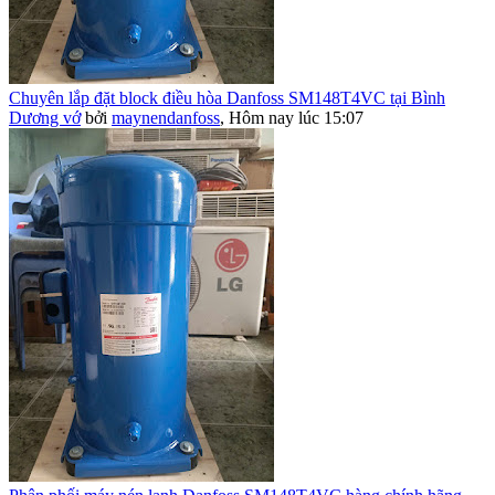
Chuyên lắp đặt block điều hòa Danfoss SM148T4VC tại Bình
Dương vớ
bởi
maynendanfoss
,
Hôm nay lúc 15:07