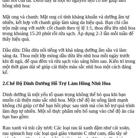
đàn hồi của da. Dưới đây là một số nguyên liệu có thể giúp làm
hồng nhũ hoa:
Mật ong và chanh: Mật ong có tính kháng khuẩn và dưỡng ẩm tự
nhiên, kết hợp với chanh giúp làm sáng da hiệu quả. Bạn chỉ cần
trộn mật ong với nước cốt chanh theo tỷ lệ 1:1, thoa đều lên nhũ hoa
trong khoảng 15-20 phút rồi rửa sạch. Áp dụng 2-3 lần mỗi tuần để
thấy hiệu quả.
Dầu dừa: Dầu dừa nổi tiếng với khả năng dưỡng ẩm sâu và làm
sáng da. Thoa một lớp mỏng dầu dừa lên nhũ hoa mỗi ngày trước
khi đi ngủ, để qua đêm và rửa sạch vào sáng hôm sau. Kiên trì trong
một thời gian dài sẽ giúp cải thiện màu sắc nhũ hoa một cách đáng
kể.
2.Chế Độ Dinh Dưỡng Hỗ Trợ Làm Hồng Nhũ Hoa
Dinh dưỡng là một yếu tố quan trọng không thể bỏ qua khi bạn
muốn cải thiện màu sắc nhũ hoa. Một chế độ ăn uống lành mạnh
không chỉ giúp cơ thể bạn hồi phục sau sinh mà còn hỗ trợ quá trình
làm đẹp tự nhiên. Một số thực phẩm nên bổ sung vào chế độ ăn của
bạn bao gồm:
Rau xanh và trái cây tươi: Các loại rau lá xanh đậm như cải xoăn,
rau spinach hay các loại quả giàu vitamin C như cam, dâu tây sẽ