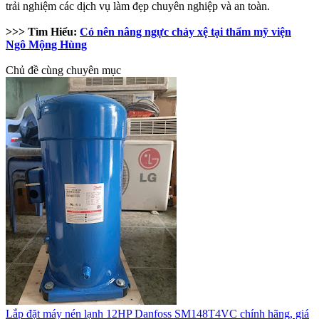
trải nghiệm các dịch vụ làm đẹp chuyên nghiệp và an toàn.
>>> Tìm Hiểu:
Có nên nâng ngực chảy xệ tại thẩm mỹ viện
Ngô Mộng Hùng
Chủ đề cùng chuyên mục
Lắp đặt máy nén lạnh 12HP Danfoss SM148T4VC chính hãng, giá