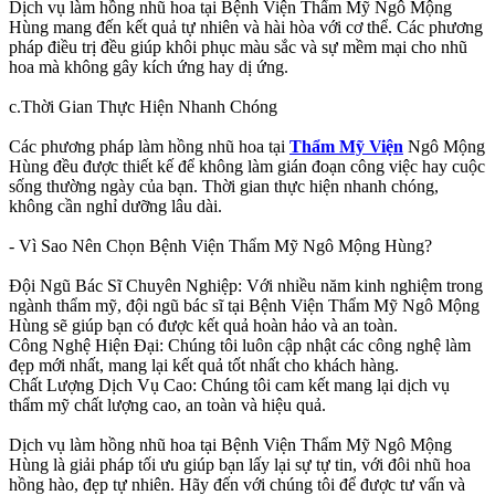
Dịch vụ làm hồng nhũ hoa tại Bệnh Viện Thẩm Mỹ Ngô Mộng
Hùng mang đến kết quả tự nhiên và hài hòa với cơ thể. Các phương
pháp điều trị đều giúp khôi phục màu sắc và sự mềm mại cho nhũ
hoa mà không gây kích ứng hay dị ứng.
c.Thời Gian Thực Hiện Nhanh Chóng
Các phương pháp làm hồng nhũ hoa tại
Thẩm Mỹ Viện
Ngô Mộng
Hùng đều được thiết kế để không làm gián đoạn công việc hay cuộc
sống thường ngày của bạn. Thời gian thực hiện nhanh chóng,
không cần nghỉ dưỡng lâu dài.
- Vì Sao Nên Chọn Bệnh Viện Thẩm Mỹ Ngô Mộng Hùng?
Đội Ngũ Bác Sĩ Chuyên Nghiệp: Với nhiều năm kinh nghiệm trong
ngành thẩm mỹ, đội ngũ bác sĩ tại Bệnh Viện Thẩm Mỹ Ngô Mộng
Hùng sẽ giúp bạn có được kết quả hoàn hảo và an toàn.
Công Nghệ Hiện Đại: Chúng tôi luôn cập nhật các công nghệ làm
đẹp mới nhất, mang lại kết quả tốt nhất cho khách hàng.
Chất Lượng Dịch Vụ Cao: Chúng tôi cam kết mang lại dịch vụ
thẩm mỹ chất lượng cao, an toàn và hiệu quả.
Dịch vụ làm hồng nhũ hoa tại Bệnh Viện Thẩm Mỹ Ngô Mộng
Hùng là giải pháp tối ưu giúp bạn lấy lại sự tự tin, với đôi nhũ hoa
hồng hào, đẹp tự nhiên. Hãy đến với chúng tôi để được tư vấn và