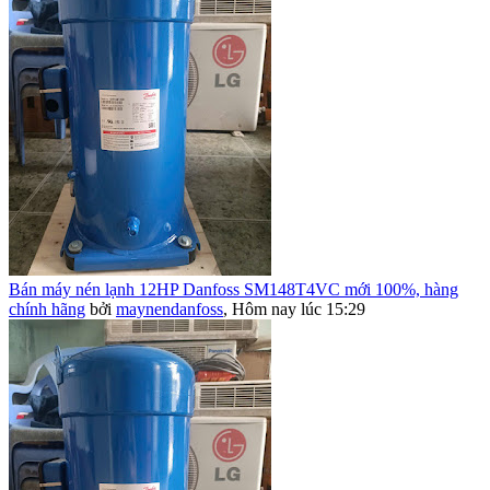
Bán máy nén lạnh 12HP Danfoss SM148T4VC mới 100%, hàng
chính hãng
bởi
maynendanfoss
,
Hôm nay lúc 15:29