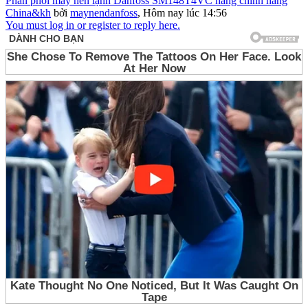
Phân phối máy nén lạnh Danfoss SM148T4VC hàng chính hãng
China&kh
bởi
maynendanfoss
,
Hôm nay lúc 14:56
You must log in or register to reply here.