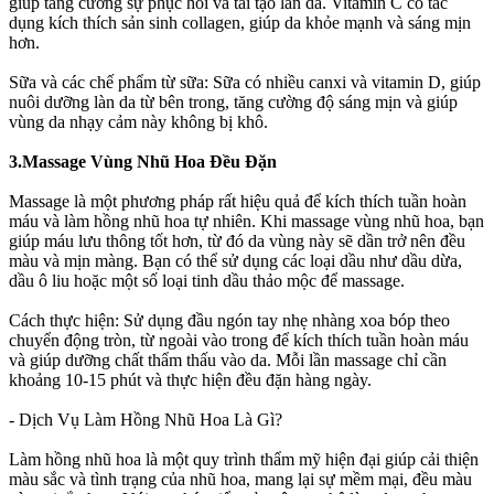
giúp tăng cường sự phục hồi và tái tạo làn da. Vitamin C có tác
dụng kích thích sản sinh collagen, giúp da khỏe mạnh và sáng mịn
hơn.
Sữa và các chế phẩm từ sữa: Sữa có nhiều canxi và vitamin D, giúp
nuôi dưỡng làn da từ bên trong, tăng cường độ sáng mịn và giúp
vùng da nhạy cảm này không bị khô.
3.Massage Vùng Nhũ Hoa Đều Đặn
Massage là một phương pháp rất hiệu quả để kích thích tuần hoàn
máu và làm hồng nhũ hoa tự nhiên. Khi massage vùng nhũ hoa, bạn
giúp máu lưu thông tốt hơn, từ đó da vùng này sẽ dần trở nên đều
màu và mịn màng. Bạn có thể sử dụng các loại dầu như dầu dừa,
dầu ô liu hoặc một số loại tinh dầu thảo mộc để massage.
Cách thực hiện: Sử dụng đầu ngón tay nhẹ nhàng xoa bóp theo
chuyển động tròn, từ ngoài vào trong để kích thích tuần hoàn máu
và giúp dưỡng chất thẩm thấu vào da. Mỗi lần massage chỉ cần
khoảng 10-15 phút và thực hiện đều đặn hàng ngày.
- Dịch Vụ Làm Hồng Nhũ Hoa Là Gì?
Làm hồng nhũ hoa là một quy trình thẩm mỹ hiện đại giúp cải thiện
màu sắc và tình trạng của nhũ hoa, mang lại sự mềm mại, đều màu