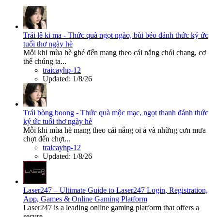
Trái lê ki ma - Thức quà ngọt ngào, bùi béo đánh thức ký ức
tuổi thơ ngày hè
Mỗi khi mùa hè ghé đến mang theo cái nắng chói chang, cơ
thể chúng ta...
traicayhp-12
Updated:
1/8/26
Trái bòng boong - Thức quà mộc mạc, ngọt thanh đánh thức
ký ức tuổi thơ ngày hè
Mỗi khi mùa hè mang theo cái nắng oi ả và những cơn mưa
chợt đến chợt...
traicayhp-12
Updated:
1/8/26
Laser247 – Ultimate Guide to Laser247 Login, Registration,
App, Games & Online Gaming Platform
Laser247 is a leading online gaming platform that offers a
secure...