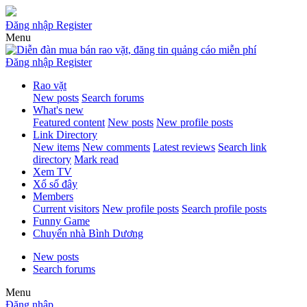
Đăng nhập
Register
Menu
Đăng nhập
Register
Rao vặt
New posts
Search forums
What's new
Featured content
New posts
New profile posts
Link Directory
New items
New comments
Latest reviews
Search link
directory
Mark read
Xem TV
Xổ số đây
Members
Current visitors
New profile posts
Search profile posts
Funny Game
Chuyển nhà Bình Dương
New posts
Search forums
Menu
Đăng nhập