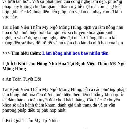
và tươi tắn hơn. Với sự phát triển của công nghệ làm đẹp, phương
pháp này không chỉ đơn giản là thẩm mỹ bề mặt mà còn là sự kết
hợp giữa các kỹ thuật tiên tiến giúp bảo vệ làn da nhạy cảm ở khu
vực này.
Tại Bệnh Viện Thẩm Mỹ Ngô Mộng Hùng, dịch vụ làm hồng nhũ
hoa được thực hiện bởi đội ngũ bác sĩ chuyên khoa giàu kinh
nghiệm và sử dụng công nghệ hiện đại nhất. Chúng tôi cam kết
mang đến sự thay đổi rõ rệt và an toàn cho làn da nhũ hoa của bạn.
>>> Tìm hiểu thêm:
Làm hồng nhũ hoa bao nhiêu tiền
Lợi Ích Khi Làm Hồng Nhũ Hoa Tại Bệnh Viện Thẩm Mỹ Ngô
Mộng Hùng
a.An Toàn Tuyệt Đối
Tại Bệnh Viện Thẩm Mỹ Ngô Mộng Hùng, tất cả các phương pháp
làm hồng nhũ hoa đều được thực hiện theo tiêu chuẩn y khoa quốc
tế, đảm bảo an toàn tuyệt đối cho khách hàng. Các bác sĩ chuyên
khoa sẽ tiến hành thăm khám, đánh giá tình trạng da và tư vấn
phương pháp điều trị phù hợp nhất.
b.Kết Quả Thẩm Mỹ Tự Nhiên