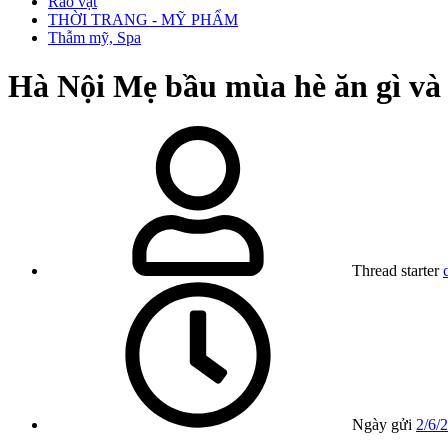
Rao vặt
THỜI TRANG - MỸ PHẨM
Thẫm mỹ, Spa
Hà Nội
Mẹ bầu mùa hè ăn gì và
Thread starter
Ngày gửi
2/6/