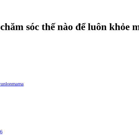
 chăm sóc thế nào để luôn khỏe 
cunlonmama
26