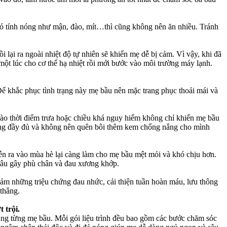
ả có tính nóng như mận, đào, mít…thì cũng không nên ăn nhiều. Tránh
i lại ra ngoài nhiệt độ tự nhiên sẽ khiến mẹ dễ bị cảm. Vì vậy, khi đã
ột lúc cho cơ thể hạ nhiệt rồi mới bước vào môi trường máy lạnh.
ể khắc phục tình trạng này mẹ bầu nên mặc trang phục thoải mái và
 vào thời điểm trưa hoặc chiều khá nguy hiểm không chỉ khiến mẹ bầu
 nắng đầy đủ và không nên quên bôi thêm kem chống nắng cho mình
diễn ra vào mùa hè lại càng làm cho mẹ bầu mệt mỏi và khó chịu hơn.
 lâu gây phù chân và đau xương khớp.
iảm những triệu chứng đau nhức, cải thiện tuần hoàn máu, lưu thông
 thẳng.
 trội.
rạng từng mẹ bầu. Mỗi gói liệu trình đều bao gồm các bước chăm sóc