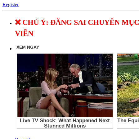
Register
❌ CHÚ Ý: ĐĂNG SAI CHUYÊN MỤC
VIỄN