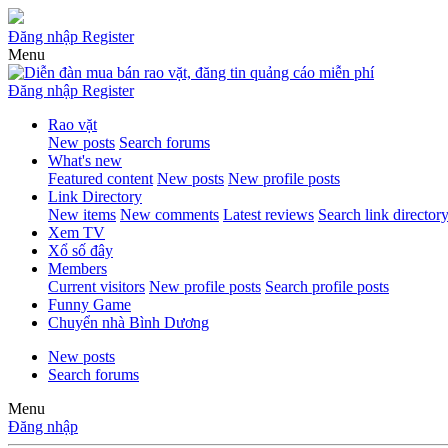
Đăng nhập
Register
Menu
Đăng nhập
Register
Rao vặt
New posts
Search forums
What's new
Featured content
New posts
New profile posts
Link Directory
New items
New comments
Latest reviews
Search link director
Xem TV
Xổ số đây
Members
Current visitors
New profile posts
Search profile posts
Funny Game
Chuyển nhà Bình Dương
New posts
Search forums
Menu
Đăng nhập