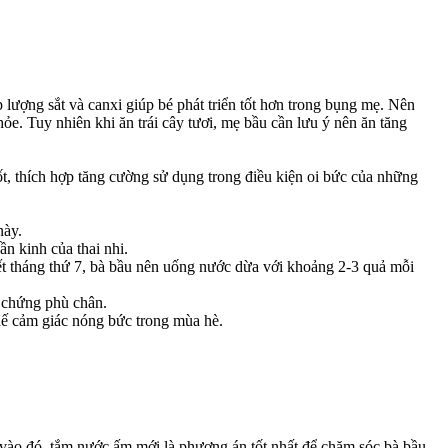
lượng sắt và canxi giúp bé phát triển tốt hơn trong bụng mẹ. Nên
e. Tuy nhiên khi ăn trái cây tươi, mẹ bầu cần lưu ý nên ăn tăng
tốt, thích hợp tăng cường sử dụng trong điều kiện oi bức của những
này.
n kinh của thai nhi.
 hết tháng thứ 7, bà bầu nên uống nước dừa với khoảng 2-3 quả mỗi
m chứng phù chân.
hế cảm giác nóng bức trong mùa hè.
vào đó, tắm nước ấm mới là phương án tốt nhất để chăm sóc bà bầu