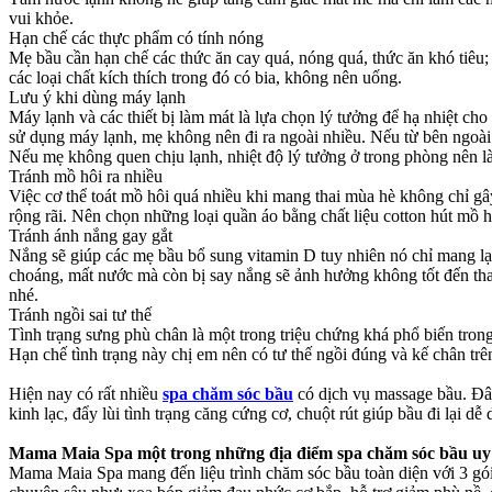
vui khỏe.
Hạn chế các thực phẩm có tính nóng
Mẹ bầu cần hạn chế các thức ăn cay quá, nóng quá, thức ăn khó tiêu;
các loại chất kích thích trong đó có bia, không nên uống.
Lưu ý khi dùng máy lạnh
Máy lạnh và các thiết bị làm mát là lựa chọn lý tưởng để hạ nhiệt cho
sử dụng máy lạnh, mẹ không nên đi ra ngoài nhiều. Nếu từ bên ngoài
Nếu mẹ không quen chịu lạnh, nhiệt độ lý tưởng ở trong phòng nên l
Tránh mồ hôi ra nhiều
Việc cơ thể toát mồ hôi quá nhiều khi mang thai mùa hè không chỉ g
rộng rãi. Nên chọn những loại quần áo bằng chất liệu cotton hút mồ 
Tránh ánh nắng gay gắt
Nắng sẽ giúp các mẹ bầu bổ sung vitamin D tuy nhiên nó chỉ mang lại
choáng, mất nước mà còn bị say nắng sẽ ảnh hưởng không tốt đến tha
nhé.
Tránh ngồi sai tư thế
Tình trạng sưng phù chân là một trong triệu chứng khá phổ biến trong
Hạn chế tình trạng này chị em nên có tư thế ngồi đúng và kế chân t
Hiện nay có rất nhiều
spa chăm sóc bầu
có dịch vụ massage bầu. Đây
kinh lạc, đẩy lùi tình trạng căng cứng cơ, chuột rút giúp bầu đi lại dễ
Mama Maia Spa một trong những địa điểm spa chăm sóc bầu uy tí
Mama Maia Spa mang đến liệu trình chăm sóc bầu toàn diện với 3 gói 