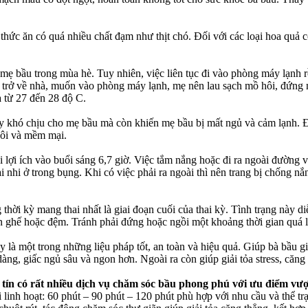
 thức ăn có quá nhiều chất đạm như thịt chó. Đối với các loại hoa qu
 mẹ bầu trong mùa hè. Tuy nhiên, việc liên tục đi vào phòng máy lạnh rồ
 trở về nhà, muốn vào phòng máy lạnh, mẹ nên lau sạch mồ hôi, đứng m
à từ 27 đến 28 độ C.
ây khó chịu cho mẹ bầu mà còn khiến mẹ bầu bị mất ngủ và cảm lạnh. Đ
hôi và mềm mại.
 lợi ích vào buổi sáng 6,7 giờ. Việc tắm nắng hoặc đi ra ngoài đường
i nhi ở trong bụng. Khi có việc phải ra ngoài thì nên trang bị chống
 thời kỳ mang thai nhất là giai đoạn cuối của thai kỳ. Tình trạng này 
rên ghế hoặc đệm. Tránh phải đứng hoặc ngồi một khoảng thời gian quá
 là một trong những liệu pháp tốt, an toàn và hiệu quả. Giúp bà bầu g
 dàng, giấc ngủ sâu và ngon hơn. Ngoài ra còn giúp giải tỏa stress, căng
n có rất nhiều dịch vụ chăm sóc bầu phong phú với ưu điểm vượt
linh hoạt: 60 phút – 90 phút – 120 phút phù hợp với nhu cầu và thể t