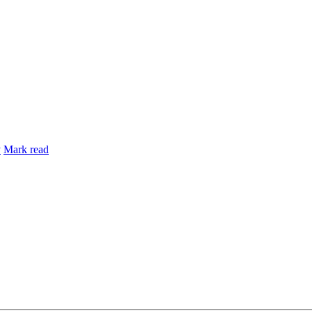
y
Mark read