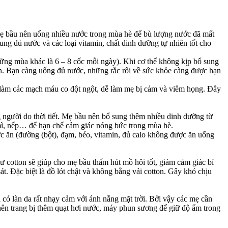
 mẹ bầu nên uống nhiều nước trong mùa hè để bù lượng nước đã mất
ung đủ nước và các loại vitamin, chất dinh dưỡng tự nhiên tốt cho
ng mùa khác là 6 – 8 cốc mỗi ngày). Khi cơ thể không kịp bổ sung
ân. Bạn càng uống đủ nước, những rắc rối về sức khỏe càng được hạn
ỉ làm các mạch máu co đột ngột, dễ làm mẹ bị cảm và viêm họng. Đây
người do thời tiết. Mẹ bầu nên bổ sung thêm nhiều dinh dưỡng từ
mì, nếp… để hạn chế cảm giác nóng bức trong mùa hè.
 ăn (đường (bột), đạm, béo, vitamin, đủ calo không được ăn uống
 cotton sẽ giúp cho mẹ bầu thấm hút mồ hôi tốt, giảm cảm giác bí
t. Đặc biệt là đồ lót chật và không bằng vải cotton. Gây khó chịu
có làn da rất nhạy cảm với ánh nắng mặt trời. Bởi vậy các mẹ cần
 nên trang bị thêm quạt hơi nước, máy phun sương để giữ độ ẩm trong