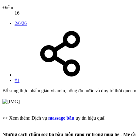
Điểm
16
2/6/26
#1
Bổ sung thực phẩm giàu vitamin, uống đủ nước và duy trì thói quen 
>> Xem thêm: Dịch vụ
massage bầu
uy tín hiệu quả!
Những cách chăm sóc bà bầu luôn rạng rỡ trong mùa hè - Mẹ cầ