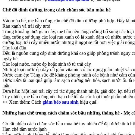
Chế độ dinh dưỡng trong cách chăm sóc bầu mùa hè
Vào mùa hè, mẹ bầu cũng cần chế độ dinh dưỡng phù hợp. Đây là một
Rau xanh và trái cây tươi
Trong khoảng thời gian này, mẹ bầu nên tăng cường bổ sung các loại 
tăng cường sử dụng các loại rau xanh có lá xanh đậm củ nhiều nước t
cường loại trái cây nhiều nước nhưng ít ngọt sẽ tốt hơn việc giải nón
Các loại đậu
Đều là nguồn cung cấp dinh dưỡng khá cao giúp phòng tránh nguy cơ th
ngày hè.
Các loại nước, nước ép hoặc sinh tố từ trái cây
Những loại nước ép đấy rất giàu vitamin có tác dụng giảm nhiệt và 
Nước cam ép: Tăng sức đề kháng phòng tránh các bệnh như cảm cúm, s
Dừa: Dừa là loại quả giúp làm sạch đường tiêu hóa, sạch nước ối. là 
tuần
Dưa hấu: Một loại trái cây có tác dụng thanh nhiệt, giải độc, lợi ti
Tuy nhiên, mẹ bầu cũng nên hạn chế tối đa các loại thực phẩm nhiều
>> Xem thêm: Cách
giảm béo sau sinh
hiệu quả!
Những hạn chế trong cách chăm sóc bầu những tháng hè - Mẹ c
Có rất nhiều cách chăm sóc bầu mùa hè tuy nhiên để đạt được tính hi
Hạn chế tắm nước lạnh
Tắm nước lạnh không hề giúp tăng cảm giác mát mẻ mà chỉ làm các m