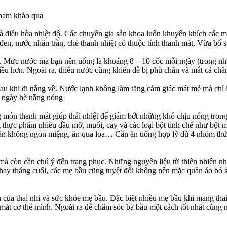
tham khảo qua
và điều hòa nhiệt độ. Các chuyên gia sản khoa luôn khuyến khích các
đen, nước nhân trần, chè thanh nhiệt có thuộc tính thanh mát. Vừa bổ s
 Mức nước mà bạn nên uống là khoảng 8 – 10 cốc mỗi ngày (trong nhữ
iều hơn. Ngoài ra, thiếu nước cũng khiến dễ bị phù chân và mắt cá ch
 sau khi đi nắng về. Nước lạnh không làm tăng cảm giác mát mẻ mà ch
o ngày hè nắng nóng
ón thanh mát giúp thải nhiệt để giảm bớt những khó chịu nóng trong 
thực phẩm nhiều dầu mỡ, muối, cay và các loại bột tinh chế như bột 
ăn không ngon miệng, ăn qua loa… Cần ăn uống hợp lý đủ 4 nhóm thức
 còn cần chú ý đến trang phục. Những nguyên liệu từ thiên nhiên như
hay tháng cuối, các mẹ bầu cũng tuyệt đối không nên mặc quần áo bó sá
của thai nhi và sức khỏe mẹ bầu. Đặc biệt nhiều mẹ bầu khi mang thai 
 mát cơ thể mình. Ngoài ra để chăm sóc bà bầu một cách tốt nhất cũng