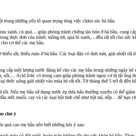
 trong những yếu tố quan trọng tỏng việc chăm sóc bà bầu.
rau xanh, củ quả… giúp phòng tránh chứng táo bón ở bà bầu, cung cấp 
rong thực đơn của mình: mồng tơi, quả bí xanh,…đều rất tốt cho sức khỏ
g cho cơ thể các mẹ bầu.
iếu sắt, thiếu máu ở bà bầu. Các loại đậu có tính mát, giải nhiệt rất 
cung cấp một lượng nước đáng kể cho các mẹ bầu trong những ngày hè 
ốt,… Acid folic có trong cam giúp phòng tránh nguy cơ dị tật ống thầ
loại thức uống giải nhiệt vào mùa hè rất tốt. Từ tháng thứ 5 trở đi đến
ểu rất tốt. Nếu mẹ bầu sử dụng nước ép dưa hấu thường xuyên có thể giả
 dầu mỡ, muối, cay và các loại bột tinh chế như bột mì, nếp… để hạn c
ần chú ý
ệu quả cao mẹ bầu nên biết những lưu ý sau:
ạch máu có đột ngột, hoàn toàn không tốt cho sức khỏe bà bầu. Thay 