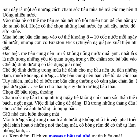
Sau đây là một số những cách chăm sóc bầu mùa hè mà các mẹ nên 
Uống nhiều nước
Vào mùa hè cơ thể mẹ bầu sẽ bài tiết mồ hôi nhiều hơn để cân bằng 
do ra mồ hôi. Hoặc có thể chọn những loại nước ép trái cây, nước đỗ 
sức khỏe.
Mùa hè mẹ bầu cần nạp vào cơ thể khoảng 8 – 10 cốc nước mỗi ngày.
đủ nước, những cơn co Braxton Hick (chuyển dạ giả) sẽ xuất hiện nh
chế.
Đặc biệt, mẹ bầu cũng nên lưu ý không uống nước quá lạnh, nhất là
là một trong những yếu tố quan trọng trong việc chăm sóc bà bầu và
Chế độ dinh dưỡng có tác dụng giải nhiệt
Chế độ dinh dưỡng trong mùa hè dành cho mẹ bầu nên ưu tiên những m
đạm, muối khoáng, đường,…Mẹ bầu cũng nên hạn chế tối đa các loại 
Tuy nhiên, mùa hè oi bức mẹ bầu cũng thường có cảm giác chán ăn, 
quá đơn giản… sẽ làm cho thai bị suy dinh dưỡng bào thai.
Chọn đồ bầu rộng, thoáng
Chăm sóc mẹ bầu trong những ngày hè không chỉ chăm sóc thân thể mà
bách, ngột ngạt. Việc đi lại cũng dễ dàng. Dù trong những tháng đầu 
cho cơ thể và ảnh hưởng tới bụng bầu.
Giữ nhà cửa luôn thoáng mát
Môi trường sống xung quanh ảnh hưởng không nhỏ tới việc phát triển 
phải sinh hoạt ở những nơi thoáng mát, có bóng râm để có thể tự làm
phòng lạnh,…
>> Xem thêm: Dịch vụ
massage bầu tại nhà
uy tín hiệu quả!