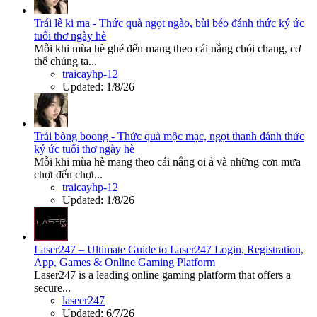
Trái lê ki ma - Thức quà ngọt ngào, bùi béo đánh thức ký ức
tuổi thơ ngày hè
Mỗi khi mùa hè ghé đến mang theo cái nắng chói chang, cơ
thể chúng ta...
traicayhp-12
Updated:
1/8/26
Trái bòng boong - Thức quà mộc mạc, ngọt thanh đánh thức
ký ức tuổi thơ ngày hè
Mỗi khi mùa hè mang theo cái nắng oi ả và những cơn mưa
chợt đến chợt...
traicayhp-12
Updated:
1/8/26
Laser247 – Ultimate Guide to Laser247 Login, Registration,
App, Games & Online Gaming Platform
Laser247 is a leading online gaming platform that offers a
secure...
laseer247
Updated:
6/7/26