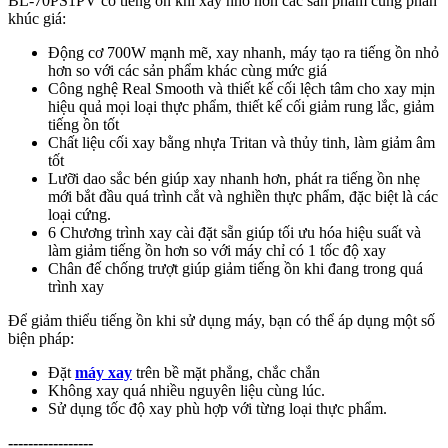
BL-70PS1PV có tiếng ồn khi xay nhỏ hơn các sản phẩm cùng phân
khúc giá:
Động cơ 700W mạnh mẽ, xay nhanh, máy tạo ra tiếng ồn nhỏ
hơn so với các sản phẩm khác cùng mức giá
Công nghệ Real Smooth và thiết kế cối lệch tâm cho xay mịn
hiệu quả mọi loại thực phẩm, thiết kế cối giảm rung lắc, giảm
tiếng ồn tốt
Chất liệu cối xay bằng nhựa Tritan và thủy tinh, làm giảm âm
tốt
Lưỡi dao sắc bén giúp xay nhanh hơn, phát ra tiếng ồn nhẹ
mới bắt đầu quá trình cắt và nghiền thực phẩm, đặc biệt là các
loại cứng.
6 Chương trình xay cài đặt sẵn giúp tối ưu hóa hiệu suất và
làm giảm tiếng ồn hơn so với máy chỉ có 1 tốc độ xay
Chân đế chống trượt giúp giảm tiếng ồn khi đang trong quá
trình xay
Để giảm thiểu tiếng ồn khi sử dụng máy, bạn có thể áp dụng một số
biện pháp:
Đặt
máy xay
trên bề mặt phẳng, chắc chắn
Không xay quá nhiều nguyên liệu cùng lúc.
Sử dụng tốc độ xay phù hợp với từng loại thực phẩm.
-----------------