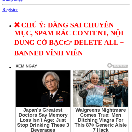
Register
❌ CHÚ Ý: ĐĂNG SAI CHUYÊN
MỤC, SPAM RÁC CONTENT, NỘI
DUNG CỜ BẠC👉 DELETE ALL +
BANNED VĨNH VIỄN