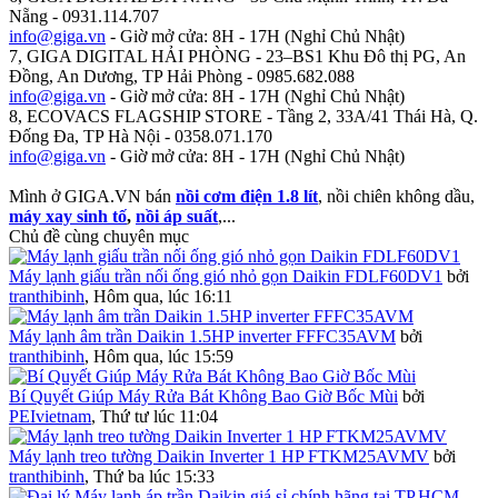
Nẵng - 0931.114.707
info@giga.vn
- Giờ mở cửa: 8H - 17H (Nghỉ Chủ Nhật)
7, GIGA DIGITAL HẢI PHÒNG - 23–BS1 Khu Đô thị PG, An
Đồng, An Dương, TP Hải Phòng - 0985.682.088
info@giga.vn
- Giờ mở cửa: 8H - 17H (Nghỉ Chủ Nhật)
8, ECOVACS FLAGSHIP STORE - Tầng 2, 33A/41 Thái Hà, Q.
Đống Đa, TP Hà Nội - 0358.071.170
info@giga.vn
- Giờ mở cửa: 8H - 17H (Nghỉ Chủ Nhật)
Mình ở GIGA.VN bán
nồi cơm điện 1.8 lít
, nồi chiên không dầu,
máy xay sinh tố
,
nồi áp suất
,...
Chủ đề cùng chuyên mục
Máy lạnh giấu trần nối ống gió nhỏ gọn Daikin FDLF60DV1
bởi
tranthibinh
,
Hôm qua, lúc 16:11
Máy lạnh âm trần Daikin 1.5HP inverter FFFC35AVM
bởi
tranthibinh
,
Hôm qua, lúc 15:59
Bí Quyết Giúp Máy Rửa Bát Không Bao Giờ Bốc Mùi
bởi
PEIvietnam
,
Thứ tư lúc 11:04
Máy lạnh treo tường Daikin Inverter 1 HP FTKM25AVMV
bởi
tranthibinh
,
Thứ ba lúc 15:33