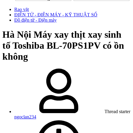
Rao vặt
ĐIỆN TỬ - ĐIỆN MÁY - KỸ THUẬT SỐ
Đồ điện tử - Điện máy
Hà Nội
Máy xay thịt xay sinh
tố Toshiba BL-70PS1PV có ồn
không
Thread starter
ngoclan234