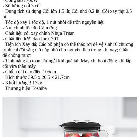
- Công suất 700W
- Số lượng cối 3 cối
- Dung tích sử dụng Cối lớn 1.5 lít; Cối nhỏ 0.2 lít; Cối xay thịt 0.5
lít
- Tốc độ xay 1 tốc độ, 1 nút nhồi để trộn nguyên liệu
- Nút chỉnh tốc độ Cảm ứng
- Chất liệu cối xay chính Nhựa Tritan
- Chất liệu lưỡi dao Inox 301
- Tiện ích Xay đá; Các bộ phận có thể tháo rời dễ vệ sinh; 6 chương
trình cài đặt sẵn; Có nắp nhỏ cho nguyên liệu trong khi xay; Chân
đế chống trượt
- Tính năng an toàn Tự ngắt khi quá tải; Máy chỉ hoạt động khi lắp
cối vừa thân máy
- Chiều dài dây điện 105cm
- Kích thước 39.5 x 20.5 x 21.7cm
- Khối lượng 3.17kg
- Thương hiệu Toshiba