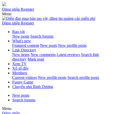
Đăng nhập
Register
Menu
Đăng nhập
Register
Rao vặt
New posts
Search forums
What's new
Featured content
New posts
New profile posts
Link Directory
New items
New comments
Latest reviews
Search link
directory
Mark read
Xem TV
Xổ số đây
Members
Current visitors
New profile posts
Search profile posts
Funny Game
Chuyển nhà Bình Dương
New posts
Search forums
Menu
Đăng nhập