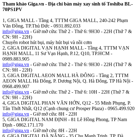
Tham khảo Giga.vn - Địa chỉ bán máy xay sinh tố Toshiba BL-
70PS1PV
1, GIGA MALL - Tầng 4, TTTM GIGA MALL, 240-242 Phạm
Văn Đồng, TP.Thủ Đức - 0931.892.033
info@giga.vn
- Giờ mở cửa: Thứ 2 - Thứ 6: 9H30 - 22H (Thứ 7 &
CN: 9H - 22H)
Chuyên robot hút bụi, máy hút bụi và nồi cơm
2, GIGA DIGITAL VẠN HẠNH MALL - Tầng 4, TTTM VẠN
HẠNH MALL, 11 Sư Vạn Hạnh, P.12, Q10, TP.HCM -
0989.883.905
info@giga.vn
- Giờ mở cửa: Thứ 2 - Thứ 6: 9H30 - 22H (Thứ 7 &
CN: 9H - 22H)
3, GIGA DIGITAL AEON MALL HÀ ĐÔNG - Tầng 2, TTTM
AEON MALL Hà Đông, P. Dương Nội, Q. Hà Đông, TP Hà Nội -
0968.499.907
info@giga.vn
- Giờ mở cửa: Thứ 2 - Thứ 6: 10H - 22H (Thứ 7 &
CN: 9H - 22H)
4, GIGA DIGITAL PHAN VĂN HỚN, Q12 - 55 Minh Phụng, P.
Tân Thới Nhất, Q12 (Cạnh chung cư Prosper Plaza) - 0965.499.920
info@giga.vn
- Giờ mở cửa: 8H - 22H
5, GIGA DIGITAL NAM ĐỊNH - 81 Lê Hồng Phong, TP Nam
Định - 0862.171.170
info@giga.vn
- Giờ mở cửa: 8H - 22H
6, GIGA DIGITAL ĐÀ NẴNG - 35 Chu Mạnh Trinh, TP. Đà