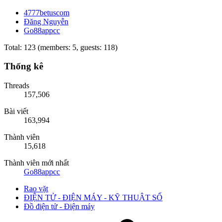
4777betuscom
Đăng Nguyễn
Go88appcc
Total: 123 (members: 5, guests: 118)
Thống kê
Threads
157,506
Bài viết
163,994
Thành viên
15,618
Thành viên mới nhất
Go88appcc
Rao vặt
ĐIỆN TỬ - ĐIỆN MÁY - KỸ THUẬT SỐ
Đồ điện tử - Điện máy