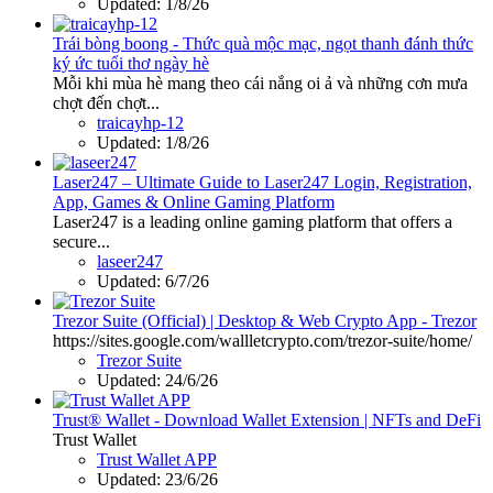
Updated:
1/8/26
Trái bòng boong - Thức quà mộc mạc, ngọt thanh đánh thức
ký ức tuổi thơ ngày hè
Mỗi khi mùa hè mang theo cái nắng oi ả và những cơn mưa
chợt đến chợt...
traicayhp-12
Updated:
1/8/26
Laser247 – Ultimate Guide to Laser247 Login, Registration,
App, Games & Online Gaming Platform
Laser247 is a leading online gaming platform that offers a
secure...
laseer247
Updated:
6/7/26
Trezor Suite (Official) | Desktop & Web Crypto App - Trezor
https://sites.google.com/wallletcrypto.com/trezor-suite/home/
Trezor Suite
Updated:
24/6/26
Trust® Wallet - Download Wallet Extension | NFTs and DeFi
Trust Wallet
Trust Wallet APP
Updated:
23/6/26