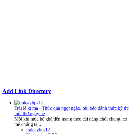
Add Link Directory
Trái lê ki ma - Thức quà ngọt ngào, bùi béo đánh thức ký ức
tuổi thơ ngày hè
Mỗi khi mùa hè ghé đến mang theo cái nắng chói chang, cơ
thể chúng ta...
traicayhp-12