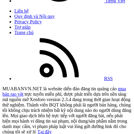
Tiếng Việt
Liên hệ
Quy định và Nội quy
Privacy Policy
Trợ giúp
Trang chủ
RSS
MUABANVN.NET là website diễn đàn đăng tin quảng cáo
mua
bán rao vặt
trực tuyến miễn phí, được phát triển dựa trên nền tảng
mã nguồn mở Xenforo version 2.3.4 đang trong thời gian hoạt động
thử nghiệm. Thành viên BQT không phải là người bán hàng, chúng
tôi không chịu trách nhiệm bất kỳ nội dung nào do người dùng đăng
lên. Mọi giao dịch liên hệ trực tiếp với người đăng bài, nếu phát
hiện mọi hành vi đăng tin sai phạm, nội dung/sản phẩm nằm trong
danh mục cấm, vi phạm pháp luật vui lòng gửi đường link đó cho
chúng tôi sẽ xử lý
Tại đây