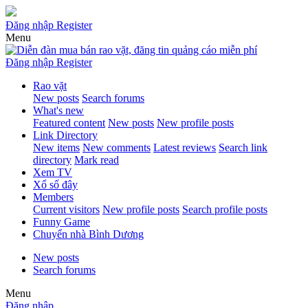
Đăng nhập
Register
Menu
Đăng nhập
Register
Rao vặt
New posts
Search forums
What's new
Featured content
New posts
New profile posts
Link Directory
New items
New comments
Latest reviews
Search link
directory
Mark read
Xem TV
Xổ số đây
Members
Current visitors
New profile posts
Search profile posts
Funny Game
Chuyển nhà Bình Dương
New posts
Search forums
Menu
Đăng nhập