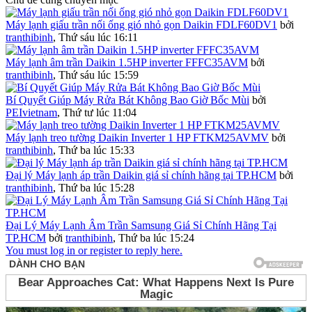
Máy lạnh giấu trần nối ống gió nhỏ gọn Daikin FDLF60DV1
bởi
tranthibinh
,
Thứ sáu lúc 16:11
Máy lạnh âm trần Daikin 1.5HP inverter FFFC35AVM
bởi
tranthibinh
,
Thứ sáu lúc 15:59
Bí Quyết Giúp Máy Rửa Bát Không Bao Giờ Bốc Mùi
bởi
PEIvietnam
,
Thứ tư lúc 11:04
Máy lạnh treo tường Daikin Inverter 1 HP FTKM25AVMV
bởi
tranthibinh
,
Thứ ba lúc 15:33
Đại lý Máy lạnh áp trần Daikin giá sỉ chính hãng tại TP.HCM
bởi
tranthibinh
,
Thứ ba lúc 15:28
Đại Lý Máy Lạnh Âm Trần Samsung Giá Sỉ Chính Hãng Tại
TP.HCM
bởi
tranthibinh
,
Thứ ba lúc 15:24
You must log in or register to reply here.