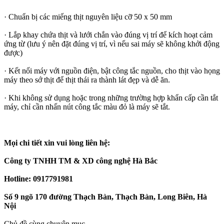
· Chuẩn bị các miếng thịt nguyên liệu cỡ 50 x 50 mm
· Lắp khay chứa thịt và lưới chắn vào đúng vị trí để kích hoạt cảm
ứng từ (lưu ý nên đặt đúng vị trí, vì nếu sai máy sẽ không khởi động
được)
· Kết nối máy với nguồn điện, bật công tắc nguồn, cho thịt vào họng
máy theo sớ thịt để thịt thái ra thành lát đẹp và dễ ăn.
· Khi không sử dụng hoặc trong những trường hợp khẩn cấp cần tắt
máy, chỉ cần nhấn nút công tắc màu đỏ là máy sẽ tắt.
Mọi chi tiết xin vui lòng liên hệ:
Công ty TNHH TM & XD công nghệ Hà Bắc
Hotline: 0917791981
Số 9 ngõ 170 đường Thạch Bàn, Thạch Bàn, Long Biên, Hà
Nội
Chủ đề cùng chuyên mục