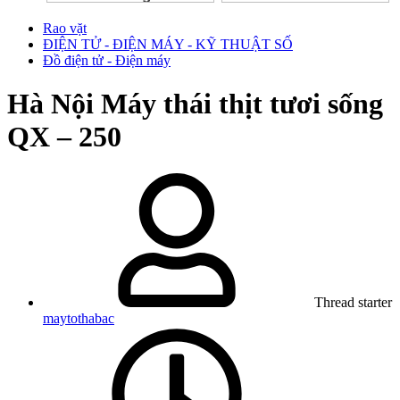
Rao vặt
ĐIỆN TỬ - ĐIỆN MÁY - KỸ THUẬT SỐ
Đồ điện tử - Điện máy
Hà Nội
Máy thái thịt tươi sống
QX – 250
Thread starter
maytothabac