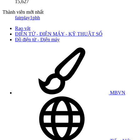
15,627
Thành viên mới nhất
fairplay1phh
Rao vặt
ĐIỆN TỬ - ĐIỆN MÁY - KỸ THUẬT SỐ
Đồ điện tử - Điện máy
MBVN