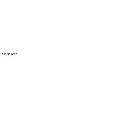
y
Mark read