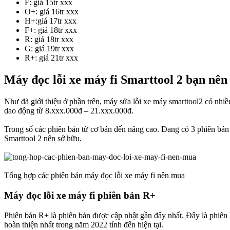
F: giá 15tr xxx
O+: giá 16tr xxx
H+:giá 17tr xxx
F+: giá 18tr xxx
R: giá 18tr xxx
G: giá 19tr xxx
R+: giá 21tr xxx
Máy đọc lỗi xe máy fi Smarttool 2 bạn nên 
Như đã giới thiệu ở phần trên, máy sửa lỗi xe máy smarttool2 có nhi
dao động từ 8.xxx.000đ – 21.xxx.000đ.
Trong số các phiên bản từ cơ bản đến nâng cao. Đang có 3 phiên bả
Smarttool 2 nên sở hữu.
Tổng hợp các phiên bản máy đọc lỗi xe máy fi nên mua
Máy đọc lỗi xe máy fi phiên bản R+​
Phiên bản R+ là phiên bản được cập nhật gần đây nhất. Đây là phiê
hoàn thiện nhất trong năm 2022 tính đến hiện tại.