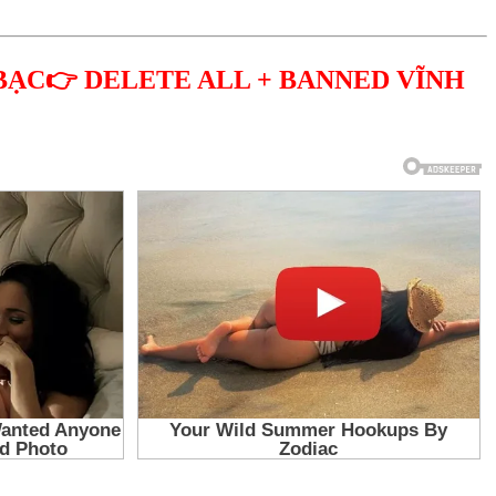
BẠC👉 DELETE ALL + BANNED VĨNH