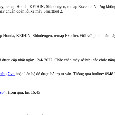
 key, remap Honda, KEIHIN, Shindengen, remap Exceiter. Nhưng không
máy chuẩn đoán lỗi xe máy Smarttool 2.
map Honda, KEIHIN, Shindengen, remap Exceiter. Đối với phiên bản n
.9.8 được cập nhật ngày 12/4/ 2022. Chắc chắn máy sở hữu các chức 
ietbig7.vn
hoặc liên hệ để được hỗ trợ tư vấn. Thông qua hotline: 0948
as04
,
Hôm qua, lúc 16:45