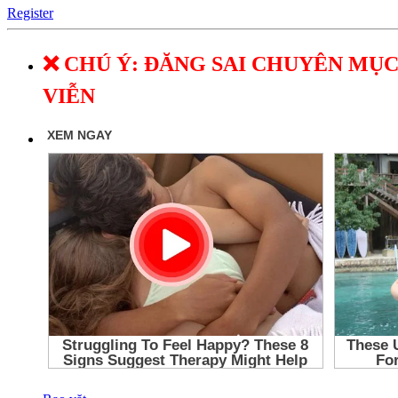
Register
❌ CHÚ Ý: ĐĂNG SAI CHUYÊN MỤC
VIỄN