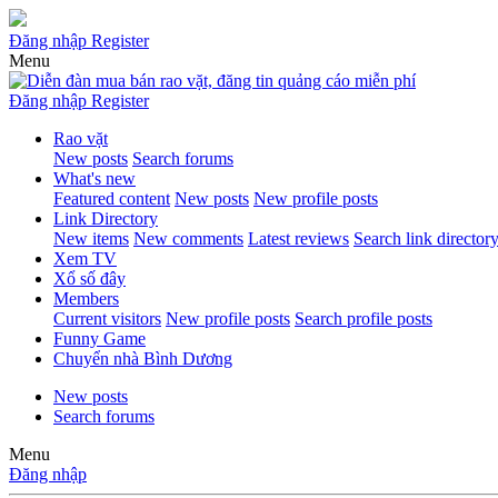
Đăng nhập
Register
Menu
Đăng nhập
Register
Rao vặt
New posts
Search forums
What's new
Featured content
New posts
New profile posts
Link Directory
New items
New comments
Latest reviews
Search link director
Xem TV
Xổ số đây
Members
Current visitors
New profile posts
Search profile posts
Funny Game
Chuyển nhà Bình Dương
New posts
Search forums
Menu
Đăng nhập