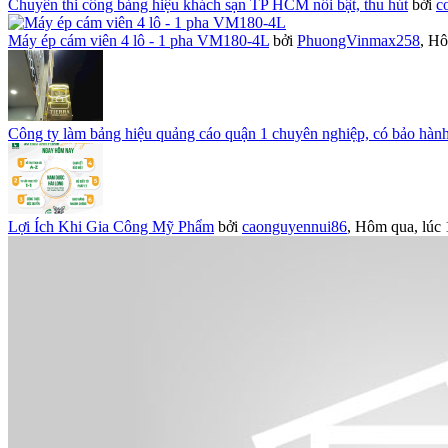
Chuyên thi công bảng hiệu khách sạn TP HCM nổi bật, thu hút
bởi
c
Máy ép cám viên 4 lô - 1 pha VM180-4L
bởi
PhuongVinmax258
,
Hô
Công ty làm bảng hiệu quảng cáo quận 1 chuyên nghiệp, có bảo hàn
Lợi Ích Khi Gia Công Mỹ Phẩm
bởi
caonguyennui86
,
Hôm qua, lúc 