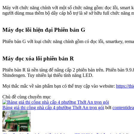
Máy với chức năng chính với một số chức năng gồm: đọc lỗi, smart
người dùng mua thêm bộ dây cáp hỗ trợ là sẽ sở hữu full chức năng 
Máy đọc lỗi hiện đại Phiên bản G​
Phiên bản G với loại chức năng chính gồm có đọc lỗi, smartkey, re
Máy đọc xóa lỗi phiên bản R​
Phiên bản R là nền tảng để nâng cấp 2 phiên bản trên. Phiên bản 9
Shindengen. Tuy nhiên lại thiếu tính năng LED.
Mọi thắc mắc về sản phẩm bạn có thể truy cập vào website:
https://th
Chủ đề cùng chuyên mục
Bảng giá thi công nhà cấp 4 phường Thới An trọn gói
bởi
contentide