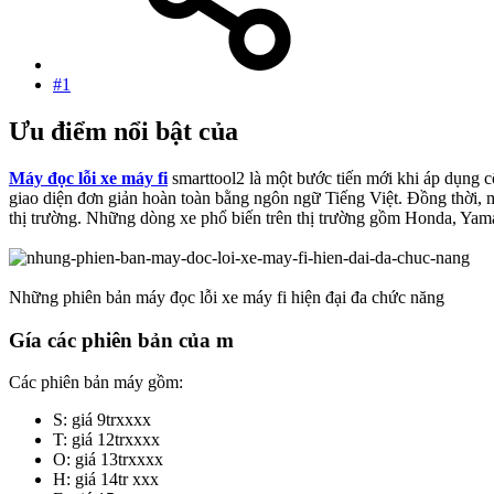
#1
Ưu điểm nổi bật của​
Máy đọc lỗi xe máy fi
smarttool2 là một bước tiến mới khi áp dụng 
giao diện đơn giản hoàn toàn bằng ngôn ngữ Tiếng Việt. Đồng thời, 
thị trường. Những dòng xe phổ biến trên thị trường gồm Hond
Những phiên bản máy đọc lỗi xe máy fi hiện đại đa chức năng
Gía các phiên bản của m​
Các phiên bản máy gồm:
S: giá 9trxxxx
T: giá 12trxxxx
O: giá 13trxxxx
H: giá 14tr xxx