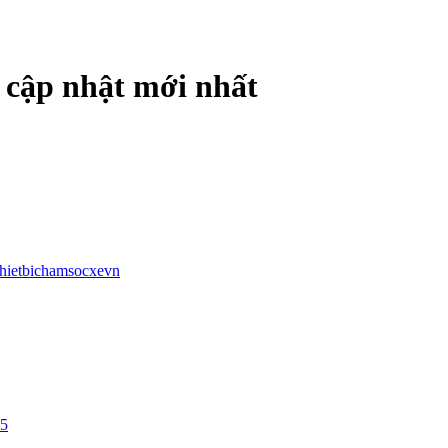
n cập nhật mới nhất
thietbichamsocxevn
25