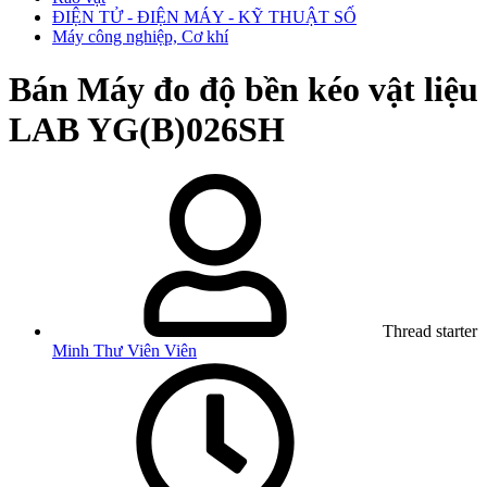
ĐIỆN TỬ - ĐIỆN MÁY - KỸ THUẬT SỐ
Máy công nghiệp, Cơ khí
Bán
Máy đo độ bền kéo vật liệu
LAB YG(B)026SH
Thread starter
Minh Thư Viên Viên