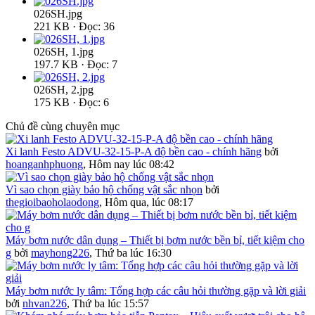
026SH.jpg
221 KB · Đọc: 36
026SH, 1.jpg
197.7 KB · Đọc: 7
026SH, 2.jpg
175 KB · Đọc: 6
Chủ đề cùng chuyên mục
Xi lanh Festo ADVU-32-15-P-A độ bền cao - chính hãng
bởi
hoanganhphuong
,
Hôm nay lúc 08:42
Vì sao chọn giày bảo hộ chống vật sắc nhọn
bởi
thegioibaoholaodong
,
Hôm qua, lúc 08:17
Máy bơm nước dân dụng – Thiết bị bơm nước bền bỉ, tiết kiệm cho
g
bởi
mayhong226
,
Thứ ba lúc 16:30
Máy bơm nước ly tâm: Tổng hợp các câu hỏi thường gặp và lời giải
bởi
nhvan226
,
Thứ ba lúc 15:57