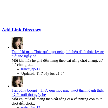
Add Link Directory
Trái lê ki ma - Thức quà ngọt ngào, bùi béo đánh thức ký ức
tuổi thơ ngày hè
Mỗi khi mùa hè ghé đến mang theo cái nắng chói chang, cơ
thể chúng ta...
traicayhp-12
Updated:
Thứ bảy lúc 21:54
Trái bòng boong - Thức quà mộc mạc, ngọt thanh đánh thức
ký ức tuổi thơ ngày hè
Mỗi khi mùa hè mang theo cái nắng oi ả và những cơn mưa
chợt đến chợt...
traicayhp-12