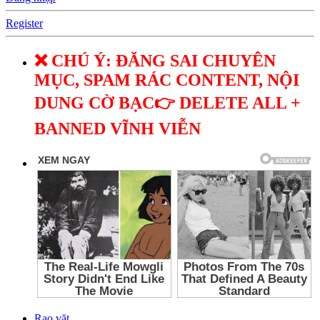
Register
❌ CHÚ Ý: ĐĂNG SAI CHUYÊN
MỤC, SPAM RÁC CONTENT, NỘI
DUNG CỜ BẠC👉 DELETE ALL +
BANNED VĨNH VIỄN
Rao vặt