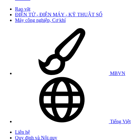
Rao vặt
ĐIỆN TỬ - ĐIỆN MÁY - KỸ THUẬT SỐ
Máy công nghiệp, Cơ khí
MBVN
Tiếng Việt
Liên hệ
Quy định và Nội quy