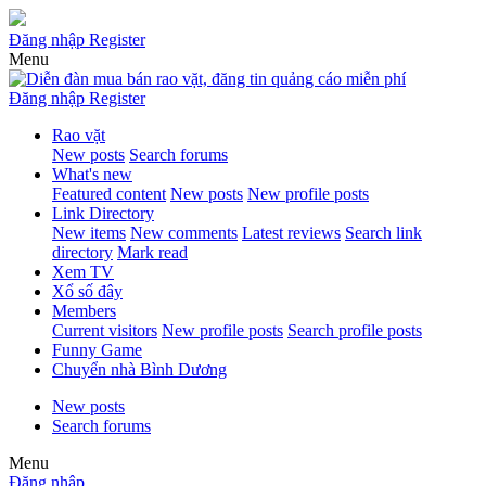
Đăng nhập
Register
Menu
Đăng nhập
Register
Rao vặt
New posts
Search forums
What's new
Featured content
New posts
New profile posts
Link Directory
New items
New comments
Latest reviews
Search link
directory
Mark read
Xem TV
Xổ số đây
Members
Current visitors
New profile posts
Search profile posts
Funny Game
Chuyển nhà Bình Dương
New posts
Search forums
Menu
Đăng nhập