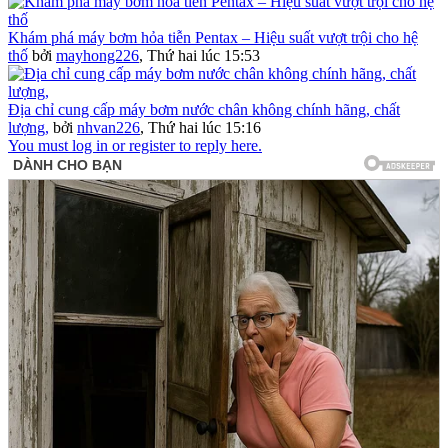
Khám phá máy bơm hỏa tiễn Pentax – Hiệu suất vượt trội cho hệ
thố
bởi
mayhong226
,
Thứ hai lúc 15:53
Địa chỉ cung cấp máy bơm nước chân không chính hãng, chất
lượng,
bởi
nhvan226
,
Thứ hai lúc 15:16
You must log in or register to reply here.