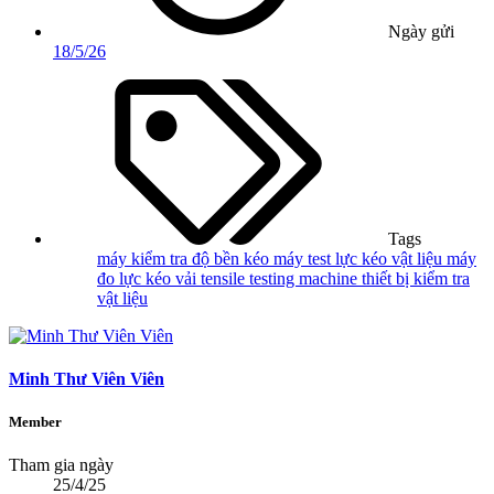
Ngày gửi
18/5/26
Tags
máy kiểm tra độ bền kéo
máy test lực kéo vật liệu
máy
đo lực kéo vải
tensile testing machine
thiết bị kiểm tra
vật liệu
Minh Thư Viên Viên
Member
Tham gia ngày
25/4/25