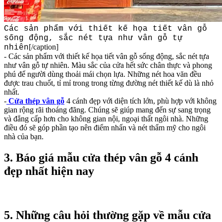
Các sản phẩm với thiết kế họa tiết vân gỗ
sống động, sắc nét tựa như vân gỗ tự
[/caption]
nhiên
- Các sản phẩm với thiết kế họa tiết vân gỗ sống động, sắc nét tựa
như vân gỗ tự nhiên. Màu sắc của cửa hết sức chân thực và phong
phú để người dùng thoải mái chọn lựa. Những nét hoa văn đều
được trau chuốt, tỉ mỉ trong trong từng đường nét thiết kế dù là nhỏ
nhất.
-
Cửa thép vân gỗ
4 cánh đẹp với diện tích lớn, phù hợp với không
gian rộng rãi thoáng đãng. Chúng sẽ giúp mang đến sự sang trọng
và đẳng cấp hơn cho không gian nội, ngoại thất ngôi nhà. Những
điều đó sẽ góp phần tạo nên điểm nhấn và nét thẩm mỹ cho ngôi
nhà của bạn.
3. Báo giá mẫu cửa thép vân gỗ 4 cánh
đẹp nhất hiện nay
5. Những câu hỏi thường gặp về mẫu cửa