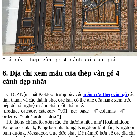
Giá cửa thép vân gỗ 4 cánh có cao quá
6. Địa chỉ xem mẫu cửa thép vân gỗ 4
cánh đẹp nhất
+ CTCP Nội Thất Kotdoor trưng bày các
mẫu cửa thép vân gỗ
các
tỉnh thành và các thành phố, các bạn có thể ghé cửa hàng xem trực
tiếp để trải nghiệm sảm phẩm tốt nhất nhé.
[product_category category="991" per_page="4" columns="4"
orderby="date" order="desc"]
+ Hệ thống chúng tôi gồm các tên thương hiệu như Hoabinhdoor,
Kingdoor daklak, Kingdoor nha trang, Kingdoor bình tân, Kingdoor
bình dương, Megadoor, Cửa đức phát. Để nắm rõ hơn về các địa chỉ