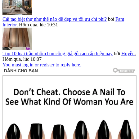
Cải tạo biệt thự như thế nào để đẹp và tối ưu chi phí?
bởi
Fam
Interior
,
Hôm qua, lúc 10:31
Top 10 loại trần nhôm ban công giả gỗ cao cấp hiện nay
bởi
Huyền
,
Hôm qua, lúc 10:07
You must log in or register to reply here.