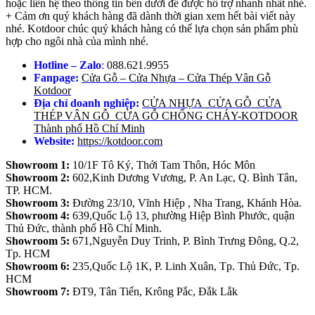
hoặc liên hệ theo thông tin bên dưới để được hổ trợ nhanh nhất nhé.
+ Cảm ơn quý khách hàng đã dành thời gian xem hết bài viết này
nhé. Kotdoor chúc quý khách hàng có thể lựa chọn sản phẩm phù
hợp cho ngôi nhà của mình nhé.
Hotline – Zalo
:
088.621.9955
Fanpage:
Cửa Gỗ – Cửa Nhựa – Cửa Thép Vân Gỗ
Kotdoor
Địa chỉ doanh nghiệp:
CỬA NHỰA_CỬA GỖ_CỬA
THÉP VÂN GỖ_CỬA GỖ CHỐNG CHÁY-KOTDOOR
Thành phố Hồ Chí Minh
Website:
https://kotdoor.com
Showroom 1:
10/1F Tô Ký, Thới Tam Thôn, Hóc Môn
Showroom 2:
602,Kinh Dương Vương, P. An Lạc, Q. Bình Tân,
TP. HCM.
Showroom 3:
Đường 23/10, Vĩnh Hiệp , Nha Trang, Khánh Hòa.
Showroom 4:
639,Quốc Lộ 13, phường Hiệp Bình Phước, quận
Thủ Đức, thành phố Hồ Chí Minh.
Showroom 5:
671,Nguyễn Duy Trinh, P. Bình Trưng Đông, Q.2,
Tp. HCM
Showroom 6:
235,Quốc Lộ 1K, P. Linh Xuân, Tp. Thủ Đức, Tp.
HCM
Showroom 7:
ĐT9, Tân Tiến, Krông Pắc, Đắk Lắk