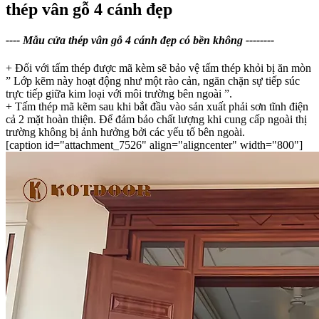
thép vân gỗ 4 cánh đẹp
---- Mẫu cửa thép vân gỗ 4 cánh đẹp có bền không --------
+ Đối với tấm thép được mã kèm sẽ bảo vệ tấm thép khỏi bị ăn mòn
” Lớp kẽm này hoạt động như một rào cản, ngăn chặn sự tiếp súc
trực tiếp giữa kim loại với môi trường bên ngoài ”.
+ Tấm thép mã kẽm sau khi bắt đầu vào sản xuất phải sơn tĩnh điện
cả 2 mặt hoàn thiện. Để đảm bảo chất lượng khi cung cấp ngoài thị
trường không bị ảnh hưởng bởi các yếu tố bên ngoài.
[caption id="attachment_7526" align="aligncenter" width="800"]