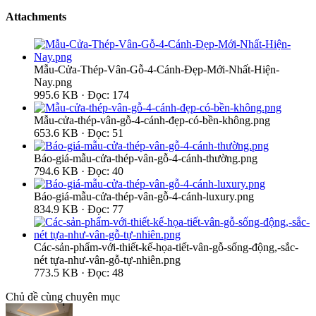
Attachments
Mẫu-Cửa-Thép-Vân-Gỗ-4-Cánh-Đẹp-Mới-Nhất-Hiện-
Nay.png
995.6 KB · Đọc: 174
Mẫu-cửa-thép-vân-gỗ-4-cánh-đẹp-có-bền-không.png
653.6 KB · Đọc: 51
Báo-giá-mẫu-cửa-thép-vân-gỗ-4-cánh-thường.png
794.6 KB · Đọc: 40
Báo-giá-mẫu-cửa-thép-vân-gỗ-4-cánh-luxury.png
834.9 KB · Đọc: 77
Các-sản-phẩm-với-thiết-kế-họa-tiết-vân-gỗ-sống-động,-sắc-
nét tựa-như-vân-gỗ-tự-nhiên.png
773.5 KB · Đọc: 48
Chủ đề cùng chuyên mục