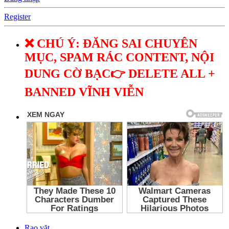
Register
❌ CHÚ Ý: ĐĂNG SAI CHUYÊN
MỤC, SPAM RÁC CONTENT, NỘI
DUNG CỜ BẠC👉 DELETE ALL +
BANNED VĨNH VIỄN
Rao vặt