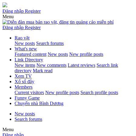
Đăng nhập
Register
Menu
Đăng nhập
Register
Rao vặt
New posts
Search forums
What's new
Featured content
New posts
New profile posts
Link Directory
New items
New comments
Latest reviews
Search link
directory
Mark read
Xem TV
Xổ số đây
Members
Current visitors
New profile posts
Search profile posts
Funny Game
Chuyển nhà Bình Dương
New posts
Search forums
Menu
Đăng nhập