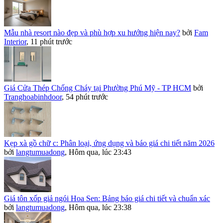
Mẫu nhà resort nào đẹp và phù hợp xu hướng hiện nay?
bởi
Fam
Interior
,
11 phút trước
Giá Cửa Thép Chống Cháy tại Phường Phú Mỹ - TP HCM
bởi
Tranghoabinhdoor
,
54 phút trước
Kẹp xà gồ chữ c: Phân loại, ứng dụng và báo giá chi tiết năm 2026
bởi
langtumuadong
,
Hôm qua, lúc 23:43
Giá tôn xốp giả ngói Hoa Sen: Bảng báo giá chi tiết và chuẩn xác
bởi
langtumuadong
,
Hôm qua, lúc 23:38