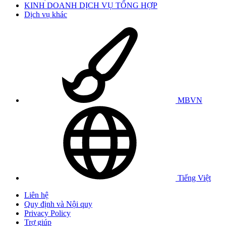
KINH DOANH DỊCH VỤ TỔNG HỢP
Dịch vụ khác
MBVN
Tiếng Việt
Liên hệ
Quy định và Nội quy
Privacy Policy
Trợ giúp