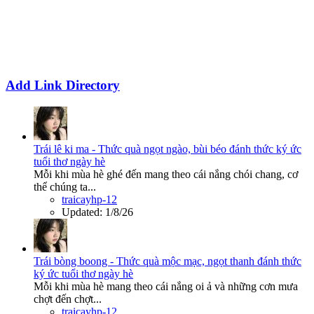
Add Link Directory
Trái lê ki ma - Thức quà ngọt ngào, bùi béo đánh thức ký ức
tuổi thơ ngày hè
Mỗi khi mùa hè ghé đến mang theo cái nắng chói chang, cơ
thể chúng ta...
traicayhp-12
Updated:
1/8/26
Trái bòng boong - Thức quà mộc mạc, ngọt thanh đánh thức
ký ức tuổi thơ ngày hè
Mỗi khi mùa hè mang theo cái nắng oi ả và những cơn mưa
chợt đến chợt...
traicayhp-12