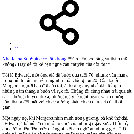
#1
Nha Khoa SunShine có tốt không
**Có nên bọc răng sứ thẩm mỹ
không? Hãy để tôi kể bạn nghe câu chuyện của đời tôi**
Tôi là Edward, một ông già đã bước qua tuổi 70, nhưng vẫn mang
trong mình trái tim trẻ trung như một chàng trai 20. Còn bà là
Margaret, người bạn đời của tôi, ánh sáng duy nhất dẫn lối qua
những năm tháng u buồn và rực rỡ. Chúng tôi cùng nhau trải qua tất
cả—những chuyến đi xa, những ngày lễ ngọt ngào, và cả những
năm tháng đối mặt với chiếc gương phản chiếu dấu vết của thời
gian.
Một ngày nọ, khi Margaret nhìn mình trong gương, bà khẽ thở dài.
"Edward," bà nói, "em nhớ nụ cười của những ngày xưa. Thời trẻ,
em cười nhiều đến mức chẳng ai biết em nghĩ gì, nhưng giờ..." Tôi