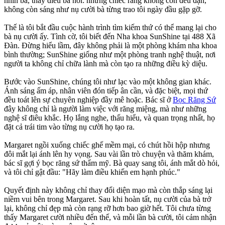
nhìn bà, thấy điều bà nói: những chiếc răng không còn đều đặn,
không còn sáng như nụ cười bà từng trao tôi ngày đầu gặp gỡ.
Thế là tôi bắt đầu cuộc hành trình tìm kiếm thứ có thể mang lại cho
bà nụ cười ấy. Tình cờ, tôi biết đến Nha khoa SunShine tại 488 Xã
Đàn. Đừng hiểu lầm, đây không phải là một phòng khám nha khoa
bình thường; SunShine giống như một phòng tranh nghệ thuật, nơi
người ta không chỉ chữa lành mà còn tạo ra những điều kỳ diệu.
Bước vào SunShine, chúng tôi như lạc vào một không gian khác.
Ánh sáng ấm áp, nhân viên đón tiếp ân cần, và đặc biệt, mọi thứ
đều toát lên sự chuyên nghiệp đầy mê hoặc. Bác sĩ ở
Bọc Răng Sứ
đây không chỉ là người làm việc với răng miệng, mà như những
nghệ sĩ điêu khắc. Họ lắng nghe, thấu hiểu, và quan trọng nhất, họ
đặt cả trái tim vào từng nụ cười họ tạo ra.
Margaret ngồi xuống chiếc ghế mềm mại, có chút hồi hộp nhưng
đôi mắt lại ánh lên hy vọng. Sau vài lần trò chuyện và thăm khám,
bác sĩ gợi ý bọc răng sứ thẩm mỹ. Bà quay sang tôi, ánh mắt dò hỏi,
và tôi chỉ gật đầu: "Hãy làm điều khiến em hạnh phúc."
Quyết định này không chỉ thay đổi diện mạo mà còn thắp sáng lại
niềm vui bên trong Margaret. Sau khi hoàn tất, nụ cười của bà trở
lại, không chỉ đẹp mà còn rạng rỡ hơn bao giờ hết. Tôi chưa từng
thấy Margaret cười nhiều đến thế, và mỗi lần bà cười, tôi cảm nhận