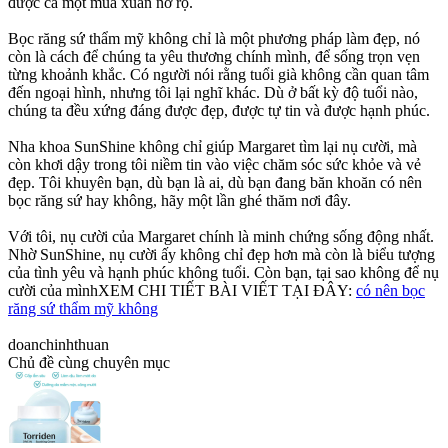
được cả một mùa xuân nở rộ.
Bọc răng sứ thẩm mỹ không chỉ là một phương pháp làm đẹp, nó
còn là cách để chúng ta yêu thương chính mình, để sống trọn vẹn
từng khoảnh khắc. Có người nói rằng tuổi già không cần quan tâm
đến ngoại hình, nhưng tôi lại nghĩ khác. Dù ở bất kỳ độ tuổi nào,
chúng ta đều xứng đáng được đẹp, được tự tin và được hạnh phúc.
Nha khoa SunShine không chỉ giúp Margaret tìm lại nụ cười, mà
còn khơi dậy trong tôi niềm tin vào việc chăm sóc sức khỏe và vẻ
đẹp. Tôi khuyên bạn, dù bạn là ai, dù bạn đang băn khoăn có nên
bọc răng sứ hay không, hãy một lần ghé thăm nơi đây.
Với tôi, nụ cười của Margaret chính là minh chứng sống động nhất.
Nhờ SunShine, nụ cười ấy không chỉ đẹp hơn mà còn là biểu tượng
của tình yêu và hạnh phúc không tuổi. Còn bạn, tại sao không để nụ
cười của mìnhXEM CHI TIẾT BÀI VIẾT TẠI ĐÂY:
có nên bọc
răng sứ thẩm mỹ không
doanchinhthuan
Chủ đề cùng chuyên mục