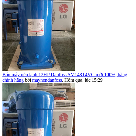
Bán máy nén lạnh 12HP Danfoss SM148T4VC mới 100%, hàng
chính hãng
bởi
maynendanfoss
,
Hôm qua, lúc 15:29