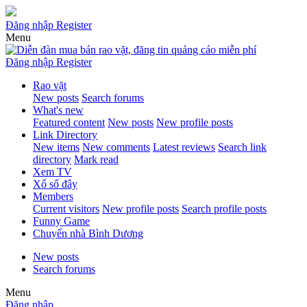
Đăng nhập
Register
Menu
Đăng nhập
Register
Rao vặt
New posts
Search forums
What's new
Featured content
New posts
New profile posts
Link Directory
New items
New comments
Latest reviews
Search link
directory
Mark read
Xem TV
Xổ số đây
Members
Current visitors
New profile posts
Search profile posts
Funny Game
Chuyển nhà Bình Dương
New posts
Search forums
Menu
Đăng nhập