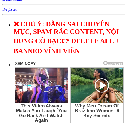
Register
❌ CHÚ Ý: ĐĂNG SAI CHUYÊN
MỤC, SPAM RÁC CONTENT, NỘI
DUNG CỜ BẠC👉 DELETE ALL +
BANNED VĨNH VIỄN