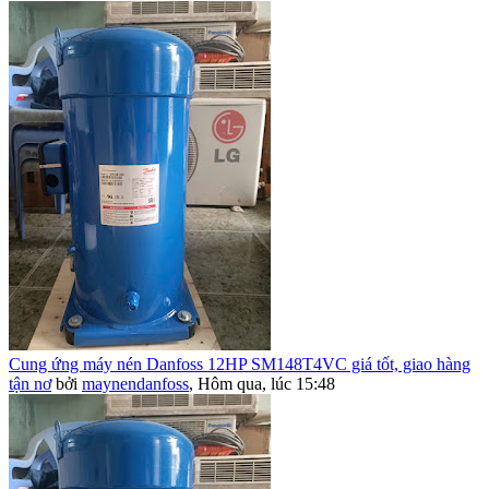
Cung ứng máy nén Danfoss 12HP SM148T4VC giá tốt, giao hàng
tận nơ
bởi
maynendanfoss
,
Hôm qua, lúc 15:48