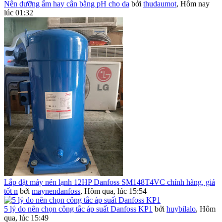
Nên dưỡng ẩm hay cân bằng pH cho da
bởi
thudaumot
,
Hôm nay
lúc 01:32
Lắp đặt máy nén lạnh 12HP Danfoss SM148T4VC chính hãng, giá
tốt n
bởi
maynendanfoss
,
Hôm qua, lúc 15:54
5 lý do nên chọn công tắc áp suất Danfoss KP1
bởi
huybilalo
,
Hôm
qua, lúc 15:49