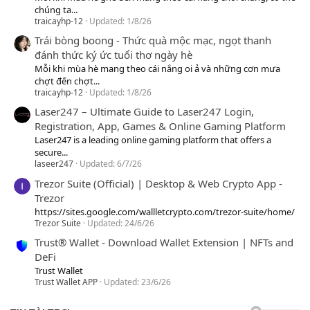
chúng ta...
traicayhp-12
Updated:
1/8/26
Trái bòng boong - Thức quà mộc mạc, ngọt thanh
đánh thức ký ức tuổi thơ ngày hè
Mỗi khi mùa hè mang theo cái nắng oi ả và những cơn mưa
chợt đến chợt...
traicayhp-12
Updated:
1/8/26
Laser247 – Ultimate Guide to Laser247 Login,
Registration, App, Games & Online Gaming Platform
Laser247 is a leading online gaming platform that offers a
secure...
laseer247
Updated:
6/7/26
Trezor Suite (Official) | Desktop & Web Crypto App -
Trezor
https://sites.google.com/wallletcrypto.com/trezor-suite/home/
Trezor Suite
Updated:
24/6/26
Trust® Wallet - Download Wallet Extension | NFTs and
DeFi
Trust Wallet
Trust Wallet APP
Updated:
23/6/26