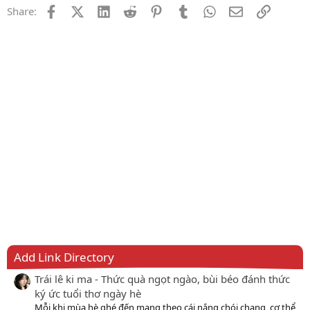
Facebook
X (Twitter)
LinkedIn
Reddit
Pinterest
Tumblr
WhatsApp
Email
Link
Share:
Add Link Directory
Trái lê ki ma - Thức quà ngọt ngào, bùi béo đánh thức
ký ức tuổi thơ ngày hè
Mỗi khi mùa hè ghé đến mang theo cái nắng chói chang, cơ thể