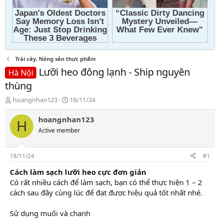
Trái cây, Nông sản thực phẩm
Lưỡi heo đông lạnh - Ship nguyên
Hà Nội
thùng
T
N
hoangnhan123
18/11/24
h
g
r
à
hoangnhan123
H
e
y
Active member
a
g
d
ử
s
i
18/11/24
#1
t
a
Cách làm sạch lưỡi heo cực đơn giản
r
Có rất nhiều cách để làm sạch, bạn có thể thực hiện 1 – 2
t
cách sau đây cùng lúc để đạt được hiệu quả tốt nhất nhé.
e
r
Sử dụng muối và chanh