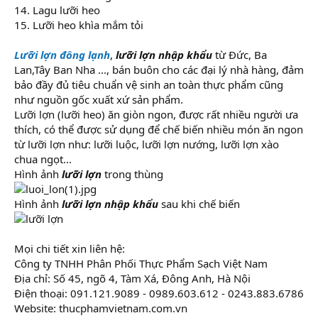
14. Lagu lưỡi heo
15. Lưỡi heo khìa mắm tỏi
Lưỡi lợn đông lạnh
,
lưỡi lợn nhập khẩu
từ Đức, Ba
Lan,Tây Ban Nha ..., bán buôn cho các đại lý nhà hàng, đảm
bảo đầy đủ tiêu chuẩn vệ sinh an toàn thực phẩm cũng
như nguồn gốc xuất xứ sản phẩm.
Lưỡi lợn (lưỡi heo) ăn giòn ngon, được rất nhiều người ưa
thích, có thể được sử dụng để chế biến nhiều món ăn ngon
từ lưỡi lợn như: lưỡi luộc, lưỡi lợn nướng, lưỡi lợn xào
chua ngọt...
Hình ảnh
lưỡi lợn
trong thùng
Hình ảnh
lưỡi lợn nhập khẩu
sau khi chế biến
Mọi chi tiết xin liên hệ:
Công ty TNHH Phân Phối Thực Phẩm Sạch Việt Nam
Địa chỉ: Số 45, ngõ 4, Tàm Xá, Đông Anh, Hà Nội
Điện thoại: 091.121.9089 - 0989.603.612 - 0243.883.6786
Website: thucphamvietnam.com.vn