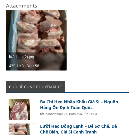
Attachments
lưỡi heo (2).jpg
439.1 KB · Đọc: 58
CHỦ ĐỀ CÙNG CHUYÊN MỤC
Ba Chỉ Heo Nhập Khẩu Giá Sỉ – Nguồn
Hàng Ổn Định Toàn Quốc
bởi
hoangnhan123
,
Hôm qua, lúc 14:04
Lưỡi Heo Đông Lạnh – Dễ Sơ Chế, Dễ
Chế Biến, Giá Sỉ Cạnh Tranh