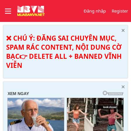
Đăng nhập
Register
❌ CHÚ Ý: ĐĂNG SAI CHUYÊN MỤC,
SPAM RÁC CONTENT, NỘI DUNG CỜ
BẠC👉 DELETE ALL + BANNED VĨNH
VIỄN