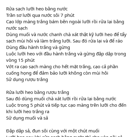
Rửa sạch lưỡi heo bằng nước
Trần sơ lưỡi qua nước sôi 7 phút
Cạo lớp màng trắng bám bên ngoài lưỡi rồi rửa lại bằng
nước sạch
Dùng muối và nước chanh chà xát thật kỹ lưỡi heo để tẩy
sạch mùi hôi và làm trắng lưỡi. Sau đó rửa lại và để ráo
Dùng đầu hành trắng và gừng
Luộc lưỡi heo với đầu hành trắng và gừng đập dập trong
vòng 15 phút
Vớt ra cạo sạch màng cho hết mặt trắng, cạo cả phần
cuống họng để đảm bảo lưỡi không còn mùi hôi
Sử dụng rượu trắng
Rửa lưỡi heo bằng rượu trắng
Sau đó dùng muối chà xát lưỡi rồi rửa lại bằng nước
Luộc trong 5 phút và tiếp tục cạo màng trên lưỡi cho đến
khi lưỡi heo trắng ra
Sử dụng muối và sả
Đập dập sả, đun sôi cùng với một chút muối
Lưỡi heo sau khi rửa sạch bằng nước thì cho vào nồi sả