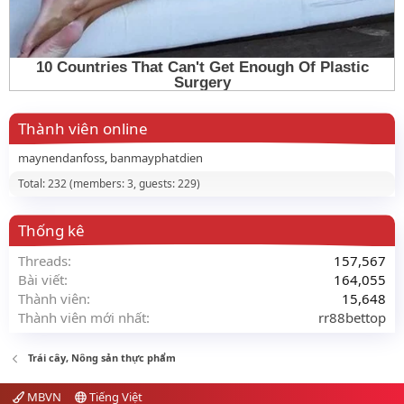
Thành viên online
maynendanfoss
banmayphatdien
Total: 232 (members: 3, guests: 229)
Thống kê
Threads
157,567
Bài viết
164,055
Thành viên
15,648
Thành viên mới nhất
rr88bettop
Trái cây, Nông sản thực phẩm
MBVN
Tiếng Việt