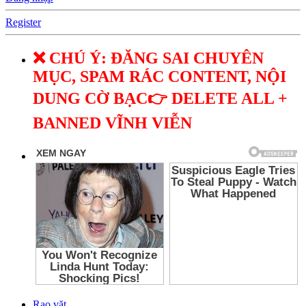
Register
❌ CHÚ Ý: ĐĂNG SAI CHUYÊN
MỤC, SPAM RÁC CONTENT, NỘI
DUNG CỜ BẠC👉 DELETE ALL +
BANNED VĨNH VIỄN
Rao vặt