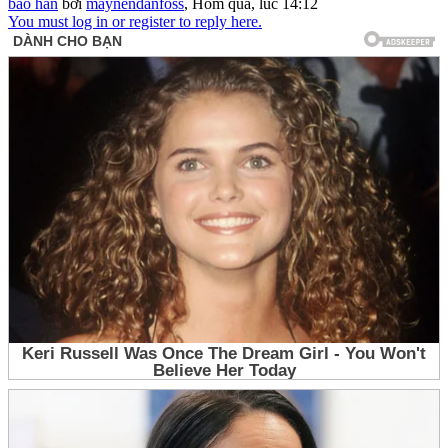
bảo hàn
bởi
maynendanfoss
,
Hôm qua, lúc 14:12
You must log in or register to reply here.