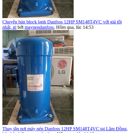
Chuyên bán block lạnh Danfoss 12HP SM148T4VC với giá tốt
nhất, gi
bởi
maynendanfoss
,
Hôm qua, lúc 14:53
Thay tận nơi máy nén Danfoss 12HP SM148T4VC tại Lâm Đồng,