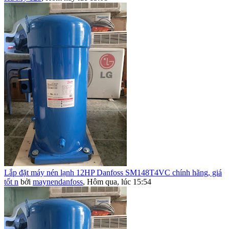
Lắp đặt máy nén lạnh 12HP Danfoss SM148T4VC chính hãng, giá
tốt n
bởi
maynendanfoss
,
Hôm qua, lúc 15:54