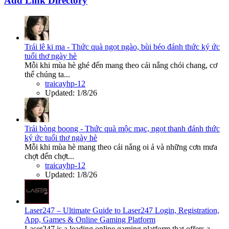
Add Link Directory
Trái lê ki ma - Thức quà ngọt ngào, bùi béo đánh thức ký ức
tuổi thơ ngày hè
Mỗi khi mùa hè ghé đến mang theo cái nắng chói chang, cơ
thể chúng ta...
traicayhp-12
Updated:
1/8/26
Trái bòng boong - Thức quà mộc mạc, ngọt thanh đánh thức
ký ức tuổi thơ ngày hè
Mỗi khi mùa hè mang theo cái nắng oi ả và những cơn mưa
chợt đến chợt...
traicayhp-12
Updated:
1/8/26
Laser247 – Ultimate Guide to Laser247 Login, Registration,
App, Games & Online Gaming Platform
Laser247 is a leading online gaming platform that offers a