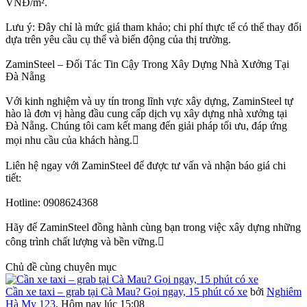
VNĐ/m².
Lưu ý: Đây chỉ là mức giá tham khảo; chi phí thực tế có thể thay đổi
dựa trên yêu cầu cụ thể và biến động của thị trường.
ZaminSteel – Đối Tác Tin Cậy Trong Xây Dựng Nhà Xưởng Tại
Đà Nẵng
Với kinh nghiệm và uy tín trong lĩnh vực xây dựng, ZaminSteel tự
hào là đơn vị hàng đầu cung cấp dịch vụ xây dựng nhà xưởng tại
Đà Nẵng. Chúng tôi cam kết mang đến giải pháp tối ưu, đáp ứng
mọi nhu cầu của khách hàng.
Liên hệ ngay với ZaminSteel để được tư vấn và nhận báo giá chi
tiết:
Hotline: 0908624368
Hãy để ZaminSteel đồng hành cùng bạn trong việc xây dựng những
công trình chất lượng và bền vững.
Chủ đề cùng chuyên mục
Cần xe taxi – grab tại Cà Mau? Gọi ngay, 15 phút có xe
bởi
Nghiêm
Hà My 123
,
Hôm nay lúc 15:08