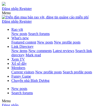
Đăng nhập
Register
Menu
Đăng nhập
Register
Rao vặt
New posts
Search forums
What's new
Featured content
New posts
New profile posts
Link Directory
New items
New comments
Latest reviews
Search link
directory
Mark read
Xem TV
Xổ số đây
Members
Current visitors
New profile posts
Search profile posts
Funny Game
Chuyển nhà Bình Dương
New posts
Search forums
Menu
Đăng nhập