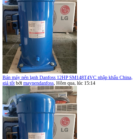
Bán máy nén lạnh Danfoss 12HP SM148T4VC nhập khẩu China,
giá tốt
bởi
maynendanfoss
,
Hôm qua, lúc 15:14