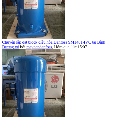
Chuyên lắp đặt block điều hòa Danfoss SM148T4VC tại Bình
Dương vớ
bởi
maynendanfoss
,
Hôm qua, lúc 15:07