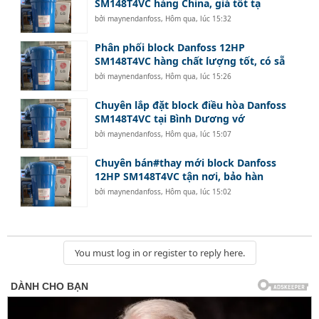
SM148T4VC hàng China, giá tốt tạ
bởi
maynendanfoss
,
Hôm qua, lúc 15:32
Phân phối block Danfoss 12HP
SM148T4VC hàng chất lượng tốt, có sẵ
bởi
maynendanfoss
,
Hôm qua, lúc 15:26
Chuyên lắp đặt block điều hòa Danfoss
SM148T4VC tại Bình Dương vớ
bởi
maynendanfoss
,
Hôm qua, lúc 15:07
Chuyên bán#thay mới block Danfoss
12HP SM148T4VC tận nơi, bảo hàn
bởi
maynendanfoss
,
Hôm qua, lúc 15:02
You must log in or register to reply here.