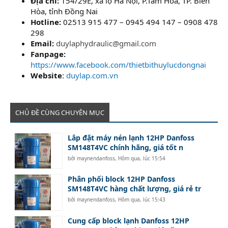
Địa chỉ:
154/29E, xa lộ Hà Nội, P.Tam Hòa, TP. Biên
Hòa, tỉnh Đồng Nai
Hotline:
02513 915 477 – 0945 494 147 – 0908 478
298
Email:
duylaphydraulic@gmail.com
Fanpage:
https://www.facebook.com/thietbithuylucdongnai
Website
:
duylap.com.vn
CHỦ ĐỀ CÙNG CHUYÊN MỤC
Lắp đặt máy nén lạnh 12HP Danfoss
SM148T4VC chính hãng, giá tốt n
bởi
maynendanfoss
,
Hôm qua, lúc 15:54
Phân phối block 12HP Danfoss
SM148T4VC hàng chất lượng, giá rẻ tr
bởi
maynendanfoss
,
Hôm qua, lúc 15:43
Cung cấp block lạnh Danfoss 12HP