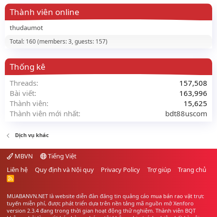
Thành viên online
thudaumot
Total: 160 (members: 3, guests: 157)
Thống kê
Threads
157,508
Bài viết
163,996
Thành viên
15,625
Thành viên mới nhất
bdt88uscom
Dịch vụ khác
MBVN
Tiếng Việt
Liên hệ
Quy định và Nội quy
Privacy Policy
Trợ giúp
Trang chủ
R
S
S
MUABANVN.NET là website diễn đàn đăng tin quảng cáo
mua bán rao vặt
trực
tuyến miễn phí, được phát triển dựa trên nền tảng mã nguồn mở Xenforo
version 2.3.4 đang trong thời gian hoạt động thử nghiệm. Thành viên BQT