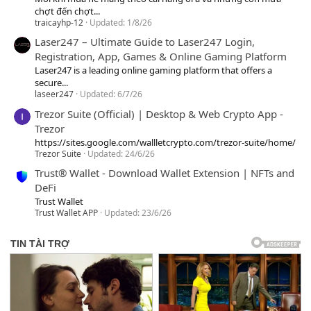
chợt đến chợt...
traicayhp-12
Updated:
1/8/26
Laser247 – Ultimate Guide to Laser247 Login,
Registration, App, Games & Online Gaming Platform
Laser247 is a leading online gaming platform that offers a
secure...
laseer247
Updated:
6/7/26
Trezor Suite (Official) | Desktop & Web Crypto App -
Trezor
https://sites.google.com/wallletcrypto.com/trezor-suite/home/
Trezor Suite
Updated:
24/6/26
Trust® Wallet - Download Wallet Extension | NFTs and
DeFi
Trust Wallet
Trust Wallet APP
Updated:
23/6/26