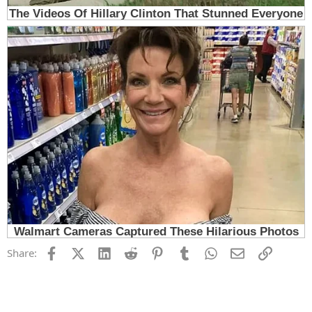
Facebook
X (Twitter)
LinkedIn
Reddit
Pinterest
Tumblr
WhatsApp
Email
Link
Share: