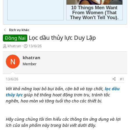
Dịch vụ khác
Lọc dầu thủy lực Duy Lập
Đồng Nai
T
N
khatran
13/6/26
h
g
r
à
khatran
e
y
Member
a
g
d
ử
s
i
13/6/26
#1
t
a
Với khả năng loại bỏ bụi bẩn, cặn bã và tạp chất,
lọc dầu
r
thủy lực
giúp hệ thống hoạt động trơn tru, tránh tắc
t
nghẽn, hao mòn và tăng tuổi thọ cho các thiết bị.
e
r
Hãy cùng chúng tôi tìm hiểu các thông tin ứng dụng và lợi
ích của sản phẩm này
trong bài viết dưới đây.