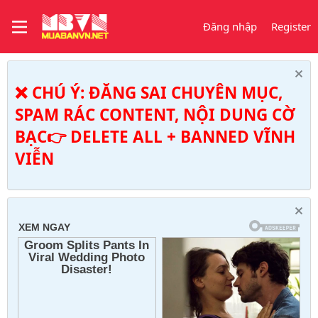
Đăng nhập
Register
❌ CHÚ Ý: ĐĂNG SAI CHUYÊN MỤC,
SPAM RÁC CONTENT, NỘI DUNG CỜ
BẠC👉 DELETE ALL + BANNED VĨNH
VIỄN