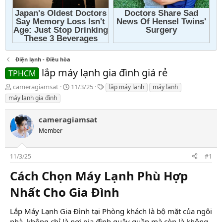
Điện lạnh - Điều hòa
lắp máy lạnh gia đình giá rẻ
TPHCM
T
N
T
cameragiamsat
11/3/25
lắp máy lạnh
máy lạnh
h
g
a
máy lạnh gia đình
r
à
g
e
y
s
cameragiamsat
a
g
d
Member
ử
s
i
t
11/3/25
#1
a
r
Cách Chọn Máy Lạnh Phù Hợp
t
e
Nhất Cho Gia Đình​
r
Lắp Máy Lạnh Gia Đình tại Phòng khách là bộ mặt của ngôi
nhà, không chỉ là nơi gia đình quây quần mà còn là không