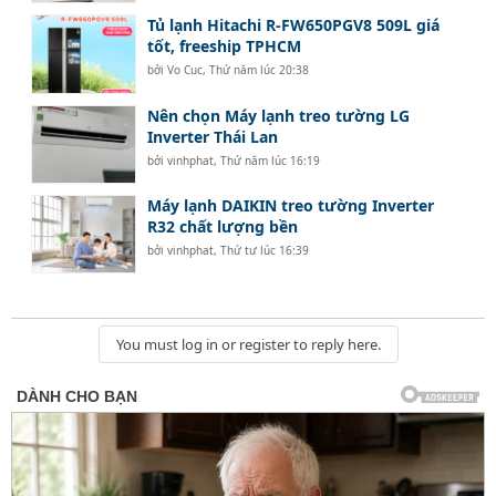
Tủ lạnh Hitachi R-FW650PGV8 509L giá
tốt, freeship TPHCM
bởi
Vo Cuc
,
Thứ năm lúc 20:38
Nên chọn Máy lạnh treo tường LG
Inverter Thái Lan
bởi
vinhphat
,
Thứ năm lúc 16:19
Máy lạnh DAIKIN treo tường Inverter
R32 chất lượng bền
bởi
vinhphat
,
Thứ tư lúc 16:39
You must log in or register to reply here.