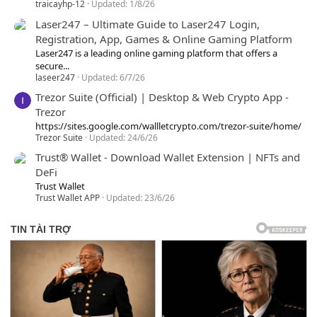
traicayhp-12
Updated:
1/8/26
Laser247 – Ultimate Guide to Laser247 Login,
Registration, App, Games & Online Gaming Platform
Laser247 is a leading online gaming platform that offers a
secure...
laseer247
Updated:
6/7/26
Trezor Suite (Official) | Desktop & Web Crypto App -
Trezor
https://sites.google.com/wallletcrypto.com/trezor-suite/home/
Trezor Suite
Updated:
24/6/26
Trust® Wallet - Download Wallet Extension | NFTs and
DeFi
Trust Wallet
Trust Wallet APP
Updated:
23/6/26