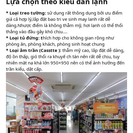
Lựa chọn theo kiểu dàn lạnh​
* Loại treo tường:
sử dụng rất thông dụng bởi ưu điểm
giá cả hợp lý,lắp đặt bao tri ve sinh may lanh rất dễ
dàng.Nhược điểm là không thẫm mỹ, hơi lạnh có thể thổi
thẳng vào đầu gây khó chịu….
* Loại tủ đứng: t
hích hợp cho không gian rộng như
phòng ăn, phòng khách, phòng sinh hoạt chung
* Loại âm trần (Casstte ):
thẫm mỹ cao, lắp đặt dễ dàng,
độ ồn thấp, gió thổi ra khuyế ch tán nên rất dễ chịu, tuy
nhiên mặt nạ khá lớn 950×950 nên có thể ảnh hưởng đến
trần kiểu, dật cấp.