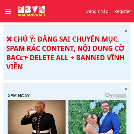
Đăng nhập
Register
❌ CHÚ Ý: ĐĂNG SAI CHUYÊN MỤC,
SPAM RÁC CONTENT, NỘI DUNG CỜ
BẠC👉 DELETE ALL + BANNED VĨNH
VIỄN