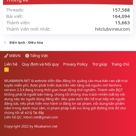
Threads
157,588
Bài viết
164,094
Thành viên
15,663
Thành viên mới nhất
hitclubvineucom
Điện lạnh - Điều hòa
MBVN
Tiếng Việt
Liên hệ
Quy định và Nội quy
Privacy Policy
Trợ giúp
Trang chủ
R
S
S
MUABANVN.NET là website diễn đàn đăng tin quảng cáo
mua bán rao vặt
trực
tuyến miễn phí, được phát triển dựa trên nền tảng mã nguồn mở Xenforo
version 2.3.4 đang trong thời gian hoạt động thử nghiệm. Thành viên BQT
không phải là người bán hàng, chúng tôi không chịu trách nhiệm bất kỳ nội
dung nào do người dùng đăng lên. Mọi giao dịch liên hệ trực tiếp với người
đăng bài, nếu phát hiện mọi hành vi đăng tin sai phạm, nội dung/sản phẩm
nằm trong danh mục cấm, vi phạm pháp luật vui lòng gửi đường link đó cho
chúng tôi sẽ xử lý
Tại đây
Liên hệ QC: mbvn.net@gmail.com
Copyright 2022 by
Muabanvn.net