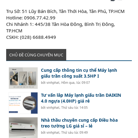
Trụ Sở: 51 Lũy Bán Bích, Tân Thới Hòa, Tân Phú, TP.HCM
Hotline: 0906.77.42.99
Chi Nhánh 1: 445/38 Tân Hòa Đông, Bình Trị Đông,
TP.HCM
CSKH: (028) 6688.4949
CHỦ ĐỀ CÙNG CHUYÊN MỤC
Cung cấp thông tin cụ thể Máy lạnh
giấu trần công suất 3.5HP I
bởi
vinhphat
,
Hôm qua, lúc 09:07
Tư vấn lắp Máy lạnh giấu trần DAIKIN
4.0 ngựa (4.0HP) giá rẻ
bởi
vinhphat
,
Thứ sáu lúc 14:05
Nhà thầu chuyên cung cấp Điều hòa
treo tường LG giá sỉ – lẻ
bởi
vinhphat
,
Thứ sáu lúc 09:49