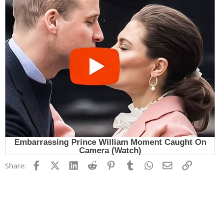
Facebook
X (Twitter)
LinkedIn
Reddit
Pinterest
Tumblr
WhatsApp
Email
Link
Share: