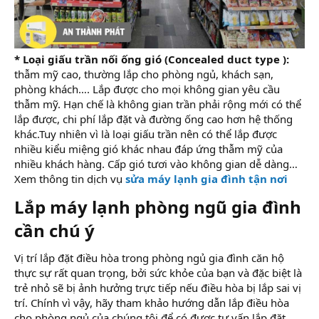
* Loại giấu trần nối ống gió (Concealed duct type ):
thẫm mỹ cao, thường lắp cho phòng ngủ, khách sạn,
phòng khách…. Lắp được cho mọi không gian yêu cầu
thẫm mỹ. Hạn chế là không gian trần phải rộng mới có thể
lắp được, chi phí lắp đặt và đường ống cao hơn hệ thống
khác.Tuy nhiên vì là loại giấu trần nên có thể lắp được
nhiều kiểu miệng gió khác nhau đáp ứng thẫm mỹ của
nhiều khách hàng. Cấp gió tươi vào không gian dễ dàng…
Xem thông tin dịch vụ
sửa máy lạnh gia đình tận nơi
Lắp máy lạnh phòng ngũ gia đình
cần chú ý​
Vị trí lắp đặt điều hòa trong phòng ngủ gia đình căn hộ
thực sự rất quan trọng, bởi sức khỏe của bạn và đặc biệt là
trẻ nhỏ sẽ bị ảnh hưởng trực tiếp nếu điều hòa bị lắp sai vị
trí. Chính vì vậy, hãy tham khảo hướng dẫn lắp điều hòa
cho phòng ngủ của chúng tôi để có được tư vấn lắp đặt