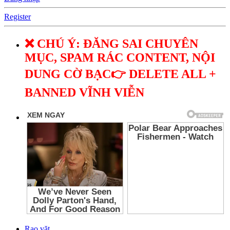
Register
❌ CHÚ Ý: ĐĂNG SAI CHUYÊN
MỤC, SPAM RÁC CONTENT, NỘI
DUNG CỜ BẠC👉 DELETE ALL +
BANNED VĨNH VIỄN
Rao vặt