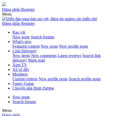
Đăng nhập
Register
Menu
Đăng nhập
Register
Rao vặt
New posts
Search forums
What's new
Featured content
New posts
New profile posts
Link Directory
New items
New comments
Latest reviews
Search link
directory
Mark read
Xem TV
Xổ số đây
Members
Current visitors
New profile posts
Search profile posts
Funny Game
Chuyển nhà Bình Dương
New posts
Search forums
Menu
Đăng nhập