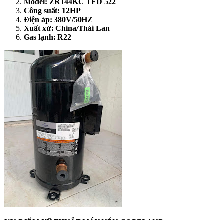
Model: ZR144KC TFD 522
Công suất: 12HP
Điện áp: 380V/50HZ
Xuất xứ: China/Thái Lan
Gas lạnh: R22