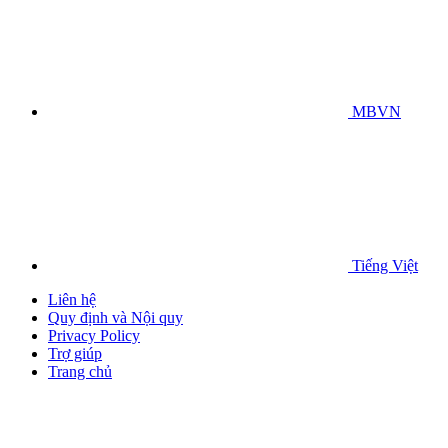
MBVN
Tiếng Việt
Liên hệ
Quy định và Nội quy
Privacy Policy
Trợ giúp
Trang chủ