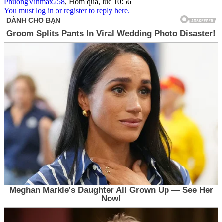
PhuongVinmax258
,
Hôm qua, lúc 10:56
You must log in or register to reply here.