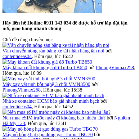
Hãy liên hệ Hotline 0931 143 034 để được hỗ trợ lắp đặt tận
nơi, giao hàng nhanh chóng
Chủ đề cùng chuyên mục
Vận chuyển nông sản bằng xe tải nhận hàng tận nơi
bởi
contentideas04
,
Hôm qua, lúc 16:42
Máy khoan đất khung giá đỡ Turbo TB650
bởi
PhuongVinmax258
,
Hôm qua, lúc 16:09
Máy xay vắt tinh bột nghệ 3 chổi VMN3500
bởi
PhuongVinmax258
,
Hôm qua, lúc 15:38
Nhà xe container HCM báo giá nhanh minh bạch
bởi
contentideas04
,
Hôm qua, lúc 14:52
Nên mua eSIM trước ngày đi khoảng bao nhiêu lâu?
bởi
Nghiêm
Hà My 123
,
Hôm qua, lúc 13:41
Máy nổ bỏng hạt gạo dùng gas Turbo TBG70
bởi