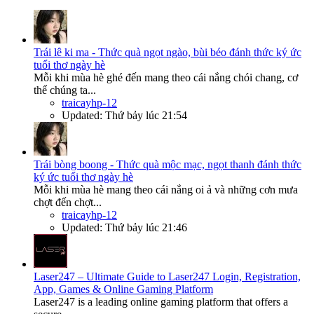
Trái lê ki ma - Thức quà ngọt ngào, bùi béo đánh thức ký ức
tuổi thơ ngày hè
Mỗi khi mùa hè ghé đến mang theo cái nắng chói chang, cơ
thể chúng ta...
traicayhp-12
Updated:
Thứ bảy lúc 21:54
Trái bòng boong - Thức quà mộc mạc, ngọt thanh đánh thức
ký ức tuổi thơ ngày hè
Mỗi khi mùa hè mang theo cái nắng oi ả và những cơn mưa
chợt đến chợt...
traicayhp-12
Updated:
Thứ bảy lúc 21:46
Laser247 – Ultimate Guide to Laser247 Login, Registration,
App, Games & Online Gaming Platform
Laser247 is a leading online gaming platform that offers a