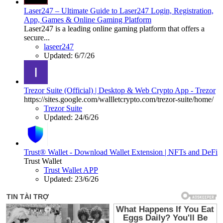
Laser247 – Ultimate Guide to Laser247 Login, Registration,
App, Games & Online Gaming Platform
Laser247 is a leading online gaming platform that offers a
secure...
laseer247
Updated:
6/7/26
Trezor Suite (Official) | Desktop & Web Crypto App - Trezor
https://sites.google.com/wallletcrypto.com/trezor-suite/home/
Trezor Suite
Updated:
24/6/26
Trust® Wallet - Download Wallet Extension | NFTs and DeFi
Trust Wallet
Trust Wallet APP
Updated:
23/6/26