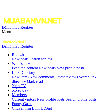
Đăng nhập
Register
Menu
Đăng nhập
Register
Rao vặt
New posts
Search forums
What's new
Featured content
New posts
New profile posts
Link Directory
New items
New comments
Latest reviews
Search link
directory
Mark read
Xem TV
Xổ số đây
Members
Current visitors
New profile posts
Search profile posts
Funny Game
Chuyển nhà Bình Dương