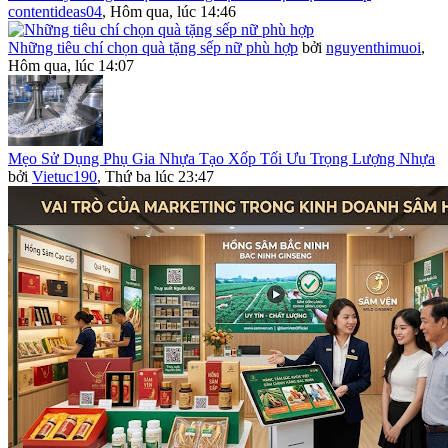
contentideas04
,
Hôm qua, lúc 14:46
Những tiêu chí chọn quà tặng sếp nữ phù hợp
bởi
nguyenthimuoi
,
Hôm qua, lúc 14:07
Mẹo Sử Dụng Phụ Gia Nhựa Tạo Xốp Tối Ưu Trọng Lượng Nhựa
bởi
Vietuc190
,
Thứ ba lúc 23:47