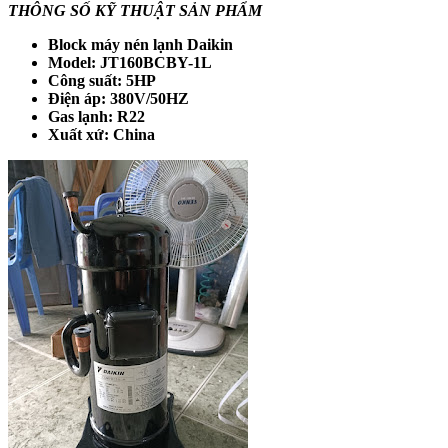
THÔNG SỐ KỸ THUẬT SẢN PHẨM
Block máy nén lạnh Daikin
Model: JT160BCBY-1L
Công suất: 5HP
Điện áp: 380V/50HZ
Gas lạnh: R22
Xuất xứ: China