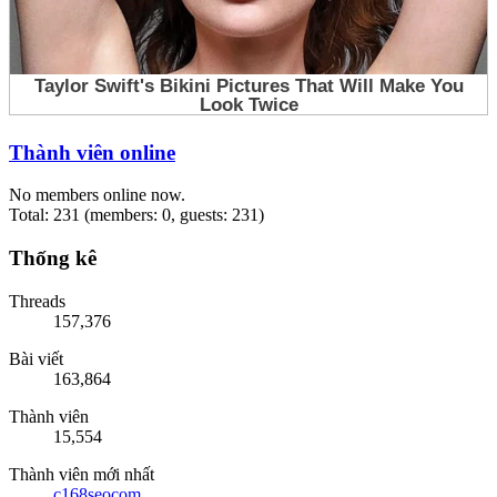
Thành viên online
No members online now.
Total: 231 (members: 0, guests: 231)
Thống kê
Threads
157,376
Bài viết
163,864
Thành viên
15,554
Thành viên mới nhất
c168seocom