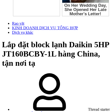
Rao vặt
KINH DOANH DỊCH VỤ TỔNG HỢP
Dịch vụ khác
Lắp đặt block lạnh Daikin 5HP
JT160BCBY-1L hàng China,
tận nơi tạ
Thread starter