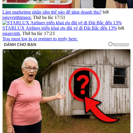
Làm marketing nhân sâm thế nào để tăng doanh thu?
bởi
nguyenthimuoi
,
Thứ ba lúc 17:51
STARLUX Airlines triển khai ưu đãi vé đi Đài Bắc đến 13%
bởi
nganvmb
,
Thứ ba lúc 17:23
You must log in or register to reply here.