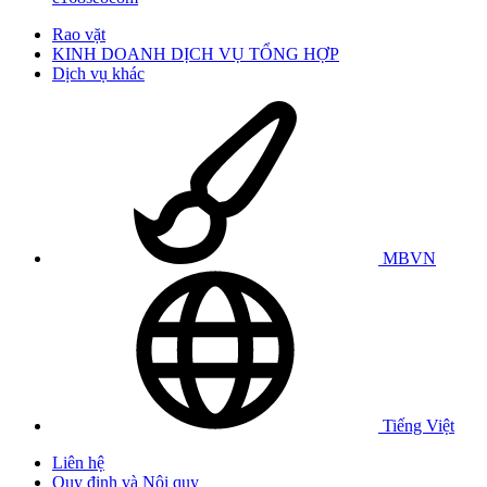
Rao vặt
KINH DOANH DỊCH VỤ TỔNG HỢP
Dịch vụ khác
MBVN
Tiếng Việt
Liên hệ
Quy định và Nội quy