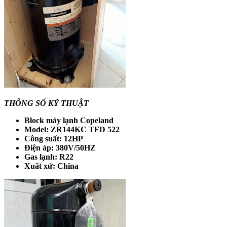
THÔNG SỐ KỸ THUẬT
Block máy lạnh Copeland
Model: ZR144KC TFD 522
Công suất: 12HP
Điện áp: 380V/50HZ
Gas lạnh: R22
Xuất xứ: China