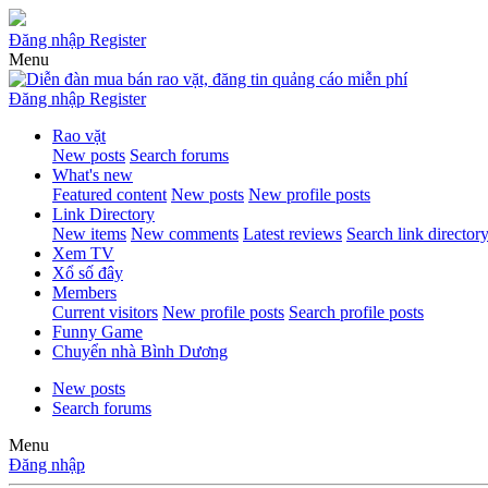
Đăng nhập
Register
Menu
Đăng nhập
Register
Rao vặt
New posts
Search forums
What's new
Featured content
New posts
New profile posts
Link Directory
New items
New comments
Latest reviews
Search link director
Xem TV
Xổ số đây
Members
Current visitors
New profile posts
Search profile posts
Funny Game
Chuyển nhà Bình Dương
New posts
Search forums
Menu
Đăng nhập