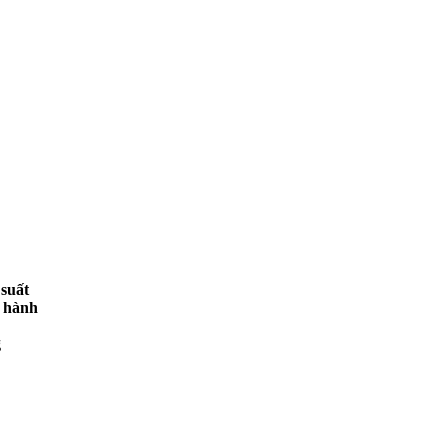
 suất
n hành
g