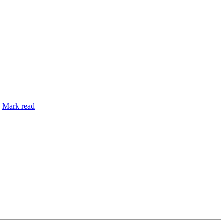
y
Mark read