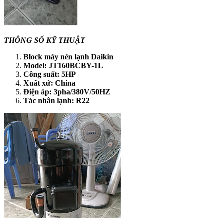
THÔNG SỐ KỸ THUẬT
Block máy nén lạnh Daikin
Model: JT160BCBY-1L
Công suất: 5HP
Xuất xứ: China
Điện áp: 3pha/380V/50HZ
Tác nhân lạnh: R22