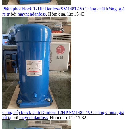
Phân phối block 12HP Danfoss SM148T4VC hàng chất lượng, giá
rẻ tr
bởi
maynendanfoss
,
Hôm qua, lúc 15:43
Cung cấp block lạnh Danfoss 12HP SM148T4VC hàng China, giá
tốt tạ
bởi
maynendanfoss
,
Hôm qua, lúc 15:32