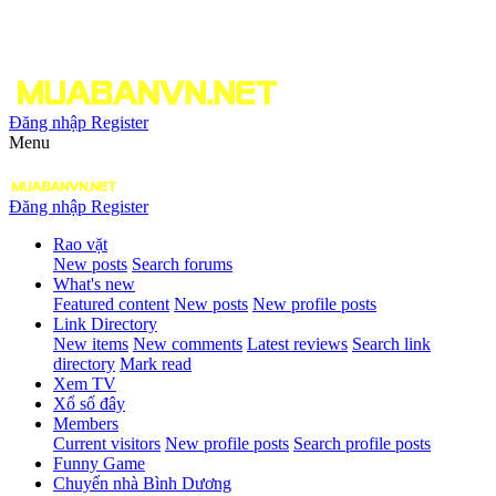
Đăng nhập
Register
Menu
Đăng nhập
Register
Rao vặt
New posts
Search forums
What's new
Featured content
New posts
New profile posts
Link Directory
New items
New comments
Latest reviews
Search link
directory
Mark read
Xem TV
Xổ số đây
Members
Current visitors
New profile posts
Search profile posts
Funny Game
Chuyển nhà Bình Dương