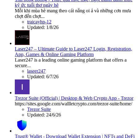
ký ức tuổi thơ ngày hè
Mỗi khi mùa hè mang theo cái nắng oi ả và những cơn mưa
chợt đến chợt...
traicayhp-12
Updated:
1/8/26
Laser247 – Ultimate Guide to Laser247 Login, Registration,
App, Games & Online Gaming Platform
Laser247 is a leading online gaming platform that offers a
secure...
laseer247
Updated:
6/7/26
Trezor Suite (Official) | Desktop & Web Crypto App - Trezor
https://sites.google.com/wallletcrypto.com/trezor-suite/home/
Trezor Suite
Updated:
24/6/26
Trust® Wallet - Download Wallet Extension | NFTs and DeFi