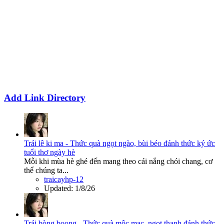
Add Link Directory
Trái lê ki ma - Thức quà ngọt ngào, bùi béo đánh thức ký ức
tuổi thơ ngày hè
Mỗi khi mùa hè ghé đến mang theo cái nắng chói chang, cơ
thể chúng ta...
traicayhp-12
Updated:
1/8/26
Trái bòng boong - Thức quà mộc mạc, ngọt thanh đánh thức