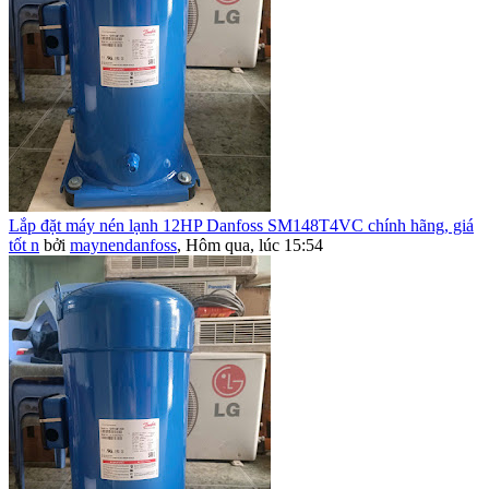
Lắp đặt máy nén lạnh 12HP Danfoss SM148T4VC chính hãng, giá
tốt n
bởi
maynendanfoss
,
Hôm qua, lúc 15:54