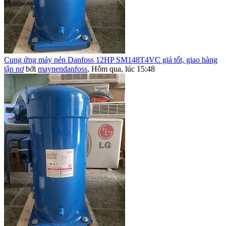
Cung ứng máy nén Danfoss 12HP SM148T4VC giá tốt, giao hàng
tận nơ
bởi
maynendanfoss
,
Hôm qua, lúc 15:48