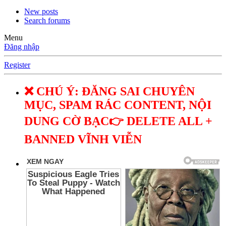
New posts
Search forums
Menu
Đăng nhập
Register
❌ CHÚ Ý: ĐĂNG SAI CHUYÊN
MỤC, SPAM RÁC CONTENT, NỘI
DUNG CỜ BẠC👉 DELETE ALL +
BANNED VĨNH VIỄN