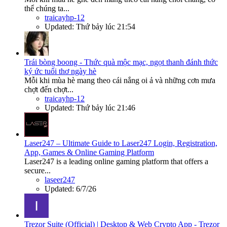
thể chúng ta...
traicayhp-12
Updated:
Thứ bảy lúc 21:54
Trái bòng boong - Thức quà mộc mạc, ngọt thanh đánh thức
ký ức tuổi thơ ngày hè
Mỗi khi mùa hè mang theo cái nắng oi ả và những cơn mưa
chợt đến chợt...
traicayhp-12
Updated:
Thứ bảy lúc 21:46
Laser247 – Ultimate Guide to Laser247 Login, Registration,
App, Games & Online Gaming Platform
Laser247 is a leading online gaming platform that offers a
secure...
laseer247
Updated:
6/7/26
Trezor Suite (Official) | Desktop & Web Crypto App - Trezor