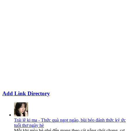
Add Link Directory
Trái lê ki ma - Thức quà ngọt ngào, bùi béo đánh thức ký ức
tuổi thơ ngày hè
Mỗi khi mùa hè ghé đến mang theo cái nắng chói chang, cơ