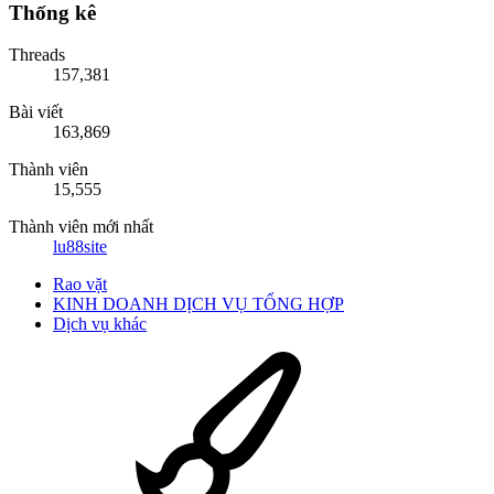
Thống kê
Threads
157,381
Bài viết
163,869
Thành viên
15,555
Thành viên mới nhất
lu88site
Rao vặt
KINH DOANH DỊCH VỤ TỔNG HỢP
Dịch vụ khác