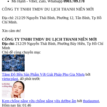
Ms Hạnh - Viber, Zalo, Whatsapp
0903.709.178
CÔNG TY TNHH TMDV DU LỊCH THANH NIÊN MỚI
Địa chỉ: 212/29 Nguyễn Thái Bình, Phường 12, Tân Bình, Tp Hồ
Chí Minh.
Xin cảm ơn!
CÔNG TY TNHH TMDV DU LỊCH THANH NIÊN MỚI
Địa chỉ:
212/29 Nguyễn Thái Bình, Phường Bảy Hiền, Tp Hồ Chí
Minh
Chủ đề cùng chuyên mục
Tăng Độ Bền Sản Phẩm Với Giải Pháp Phụ Gia Nhựa
bởi
vietucplast
,
40 phút trước
Kem chống nắng vừa chống nắng vừa dưỡng ẩm
bởi
thudaumot
,
Hôm nay lúc 01:46