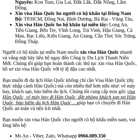
Nguyên:
Kon Tum, Gia Lai, Đắk Lắk, Đắk Nông, Lâm
Đồng.
Xin visa Hàn Quốc ho người có hộ khẩu tại Đông Nam
Bộ:
TP.HCM, Đồng Nai, Bình Dương, Bà Rịa - Vũng Tàu,
Xin visa Hàn Quốc ho hộ khẩu tại miền tây:
Long An,
Tiền Giang, Bến Tre, Vĩnh Long, Trà Vinh, Hậu Giang, Cà
Mau, Bạc Liêu, Kiên Giang, An Giang, Cần Thơ, Sóc Trăng,
Đồng Tháp.
Người có hộ khẩu tại miền Nam muốn
xin visa Hàn Quốc
nhanh
và vắng mặt hãy liên hệ ngay đến Công ty Du Lịch Thanh Niên
Mới. Chúng tôi giúp bạn hoàn thành các thủ tục xin visa Hàn Quốc,
hồ sơ xin visa Hàn Quốc với tỷ lệ đậu cao nhất.
Bạn muốn đi du lịch Hàn Quốc không chỉ cần Visa Hàn Quốc (thị
thực nhập cảnh Hàn Quốc) mà còn nhiều thứ hơn nữa như: vé máy
bay, khách sạn, bảo hiểm du lịch. Chúng tôi cung cấp trọn gói:
visa
Hàn Quốc, vé máy bay đi Hàn Quốc, đặt phòng khách sạn tại Hàn
Quốc, bảo hiểm du lịch Hàn Quóc,…
giúp bạn có chuyến đi Hàn
Quốc an toàn và tiện ích nhất.
Bạn muốn xin visa Hàn Quốc cho người có hộ khẩu miền nam, vui
lòng liên hệ:
Ms An - Viber, Zalo, Whatsapp
0966.089.350