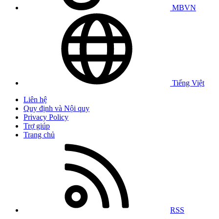
MBVN
Tiếng Việt
Liên hệ
Quy định và Nội quy
Privacy Policy
Trợ giúp
Trang chủ
RSS