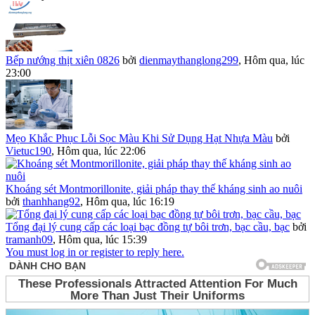
Bếp nướng thịt xiên 0826
bởi
dienmaythanglong299
,
Hôm qua, lúc
23:00
Mẹo Khắc Phục Lỗi Sọc Màu Khi Sử Dụng Hạt Nhựa Màu
bởi
Vietuc190
,
Hôm qua, lúc 22:06
Khoáng sét Montmorillonite, giải pháp thay thế kháng sinh ao nuôi
bởi
thanhhang92
,
Hôm qua, lúc 16:19
Tổng đại lý cung cấp các loại bạc đồng tự bôi trơn, bạc cầu, bạc
bởi
tramanh09
,
Hôm qua, lúc 15:39
You must log in or register to reply here.