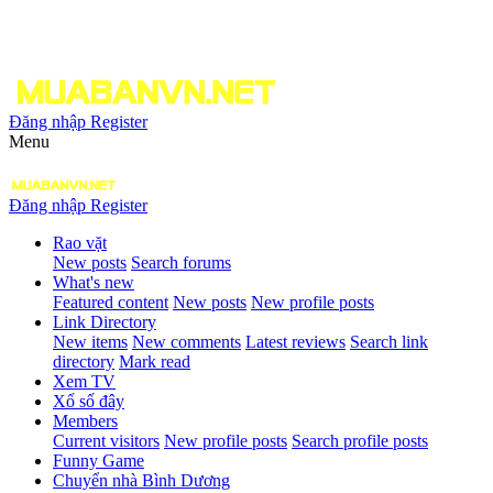
Đăng nhập
Register
Menu
Đăng nhập
Register
Rao vặt
New posts
Search forums
What's new
Featured content
New posts
New profile posts
Link Directory
New items
New comments
Latest reviews
Search link
directory
Mark read
Xem TV
Xổ số đây
Members
Current visitors
New profile posts
Search profile posts
Funny Game
Chuyển nhà Bình Dương