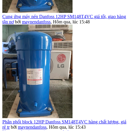
Cung ứng máy nén Danfoss 12HP SM148T4VC giá tốt, giao hàng
tận nơ
bởi
maynendanfoss
,
Hôm qua, lúc 15:48
Phân phối block 12HP Danfoss SM148T4VC hàng chất lượng, giá
rẻ tr
bởi
maynendanfoss
,
Hôm qua, lúc 15:43