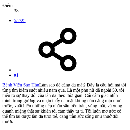
Điểm
38
5/2/25
#1
Bệnh Viện Sao Hàn
Làm sao để căng da mặt? Đây là câu hỏi mà tôi
từng tìm kiếm suốt nhiều năm qua. Là một phụ nữ đã ngoài 50, tôi
hiểu rõ sự thay đổi của làn da theo thời gian. Cái cảm giác nhìn
mình trong gương và nhận thấy da mặt không còn căng mịn như
trước, xuất hiện những nếp nhăn sâu trên trán, vùng mắt, và xung
quanh miệng thật sự khiến tôi cảm thấy tự ti. Tôi luôn mơ ước có
thể tìm lại được làn da tươi trẻ, căng tràn sức sống như thuở đôi
mươi.