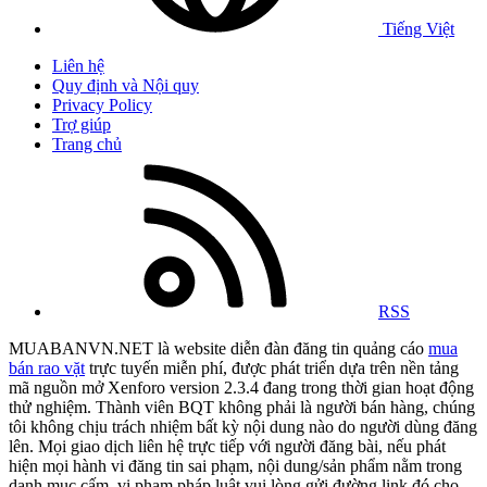
Tiếng Việt
Liên hệ
Quy định và Nội quy
Privacy Policy
Trợ giúp
Trang chủ
RSS
MUABANVN.NET là website diễn đàn đăng tin quảng cáo
mua
bán rao vặt
trực tuyến miễn phí, được phát triển dựa trên nền tảng
mã nguồn mở Xenforo version 2.3.4 đang trong thời gian hoạt động
thử nghiệm. Thành viên BQT không phải là người bán hàng, chúng
tôi không chịu trách nhiệm bất kỳ nội dung nào do người dùng đăng
lên. Mọi giao dịch liên hệ trực tiếp với người đăng bài, nếu phát
hiện mọi hành vi đăng tin sai phạm, nội dung/sản phẩm nằm trong
danh mục cấm, vi phạm pháp luật vui lòng gửi đường link đó cho