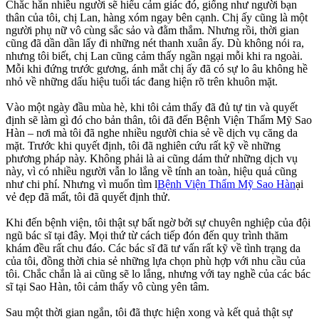
Chắc hẳn nhiều người sẽ hiểu cảm giác đó, giống như người bạn
thân của tôi, chị Lan, hàng xóm ngay bên cạnh. Chị ấy cũng là một
người phụ nữ vô cùng sắc sảo và đằm thắm. Nhưng rồi, thời gian
cũng đã dần dần lấy đi những nét thanh xuân ấy. Dù không nói ra,
nhưng tôi biết, chị Lan cũng cảm thấy ngần ngại mỗi khi ra ngoài.
Mỗi khi đứng trước gương, ánh mắt chị ấy đã có sự lo âu không hề
nhỏ về những dấu hiệu tuổi tác đang hiện rõ trên khuôn mặt.
Vào một ngày đầu mùa hè, khi tôi cảm thấy đã đủ tự tin và quyết
định sẽ làm gì đó cho bản thân, tôi đã đến Bệnh Viện Thẩm Mỹ Sao
Hàn – nơi mà tôi đã nghe nhiều người chia sẻ về dịch vụ căng da
mặt. Trước khi quyết định, tôi đã nghiên cứu rất kỹ về những
phương pháp này. Không phải là ai cũng dám thử những dịch vụ
này, vì có nhiều người vẫn lo lắng về tính an toàn, hiệu quả cũng
như chi phí. Nhưng vì muốn tìm l
Bệnh Viện Thẩm Mỹ Sao Hàn
ại
vẻ đẹp đã mất, tôi đã quyết định thử.
Khi đến bệnh viện, tôi thật sự bất ngờ bởi sự chuyên nghiệp của đội
ngũ bác sĩ tại đây. Mọi thứ từ cách tiếp đón đến quy trình thăm
khám đều rất chu đáo. Các bác sĩ đã tư vấn rất kỹ về tình trạng da
của tôi, đồng thời chia sẻ những lựa chọn phù hợp với nhu cầu của
tôi. Chắc chắn là ai cũng sẽ lo lắng, nhưng với tay nghề của các bác
sĩ tại Sao Hàn, tôi cảm thấy vô cùng yên tâm.
Sau một thời gian ngắn, tôi đã thực hiện xong và kết quả thật sự