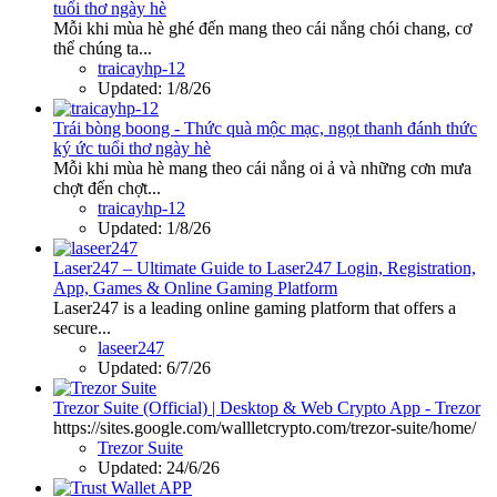
tuổi thơ ngày hè
Mỗi khi mùa hè ghé đến mang theo cái nắng chói chang, cơ
thể chúng ta...
traicayhp-12
Updated:
1/8/26
Trái bòng boong - Thức quà mộc mạc, ngọt thanh đánh thức
ký ức tuổi thơ ngày hè
Mỗi khi mùa hè mang theo cái nắng oi ả và những cơn mưa
chợt đến chợt...
traicayhp-12
Updated:
1/8/26
Laser247 – Ultimate Guide to Laser247 Login, Registration,
App, Games & Online Gaming Platform
Laser247 is a leading online gaming platform that offers a
secure...
laseer247
Updated:
6/7/26
Trezor Suite (Official) | Desktop & Web Crypto App - Trezor
https://sites.google.com/wallletcrypto.com/trezor-suite/home/
Trezor Suite
Updated:
24/6/26