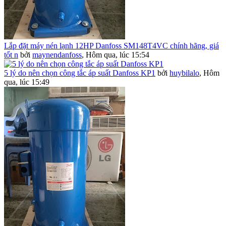
Lắp đặt máy nén lạnh 12HP Danfoss SM148T4VC chính hãng, giá
tốt n
bởi
maynendanfoss
,
Hôm qua, lúc 15:54
5 lý do nên chọn công tắc áp suất Danfoss KP1
bởi
huybilalo
,
Hôm
qua, lúc 15:49