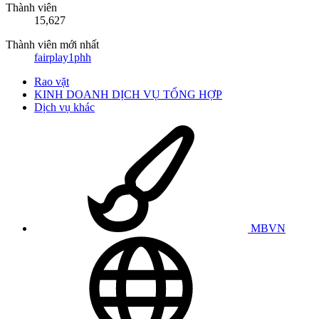
Thành viên
15,627
Thành viên mới nhất
fairplay1phh
Rao vặt
KINH DOANH DỊCH VỤ TỔNG HỢP
Dịch vụ khác
MBVN