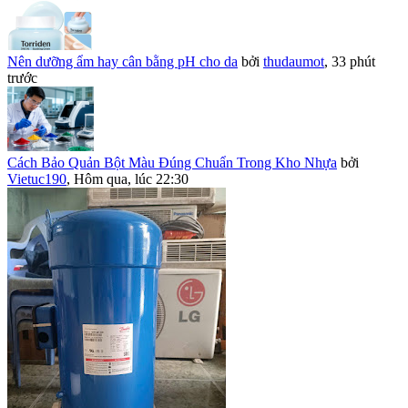
Nên dưỡng ẩm hay cân bằng pH cho da
bởi
thudaumot
,
33 phút
trước
Cách Bảo Quản Bột Màu Đúng Chuẩn Trong Kho Nhựa
bởi
Vietuc190
,
Hôm qua, lúc 22:30