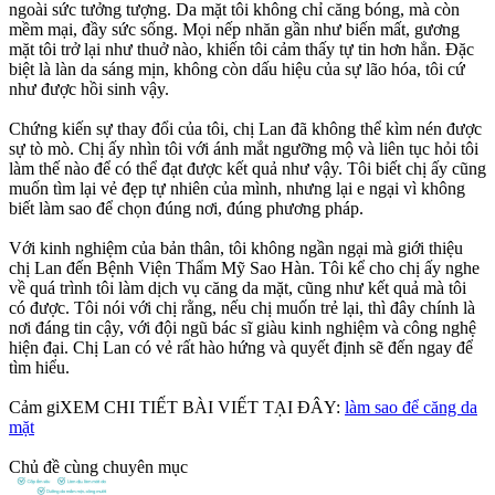
ngoài sức tưởng tượng. Da mặt tôi không chỉ căng bóng, mà còn
mềm mại, đầy sức sống. Mọi nếp nhăn gần như biến mất, gương
mặt tôi trở lại như thuở nào, khiến tôi cảm thấy tự tin hơn hẳn. Đặc
biệt là làn da sáng mịn, không còn dấu hiệu của sự lão hóa, tôi cứ
như được hồi sinh vậy.
Chứng kiến sự thay đổi của tôi, chị Lan đã không thể kìm nén được
sự tò mò. Chị ấy nhìn tôi với ánh mắt ngưỡng mộ và liên tục hỏi tôi
làm thế nào để có thể đạt được kết quả như vậy. Tôi biết chị ấy cũng
muốn tìm lại vẻ đẹp tự nhiên của mình, nhưng lại e ngại vì không
biết làm sao để chọn đúng nơi, đúng phương pháp.
Với kinh nghiệm của bản thân, tôi không ngần ngại mà giới thiệu
chị Lan đến Bệnh Viện Thẩm Mỹ Sao Hàn. Tôi kể cho chị ấy nghe
về quá trình tôi làm dịch vụ căng da mặt, cũng như kết quả mà tôi
có được. Tôi nói với chị rằng, nếu chị muốn trẻ lại, thì đây chính là
nơi đáng tin cậy, với đội ngũ bác sĩ giàu kinh nghiệm và công nghệ
hiện đại. Chị Lan có vẻ rất hào hứng và quyết định sẽ đến ngay để
tìm hiểu.
Cảm giXEM CHI TIẾT BÀI VIẾT TẠI ĐÂY:
làm sao để căng da
mặt
Chủ đề cùng chuyên mục