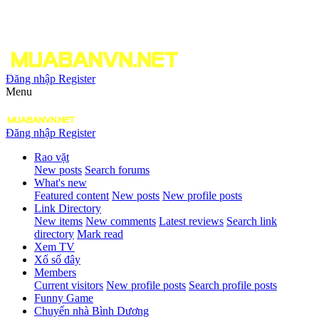
Đăng nhập
Register
Menu
Đăng nhập
Register
Rao vặt
New posts
Search forums
What's new
Featured content
New posts
New profile posts
Link Directory
New items
New comments
Latest reviews
Search link
directory
Mark read
Xem TV
Xổ số đây
Members
Current visitors
New profile posts
Search profile posts
Funny Game
Chuyển nhà Bình Dương