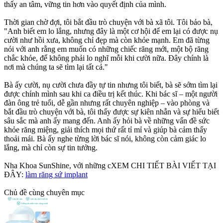
thấy an tâm, vững tin hơn vào quyết định của mình.
Thời gian chờ đợi, tôi bắt đầu trò chuyện với bà xã tôi. Tôi bảo bà,
"Anh biết em lo lắng, nhưng đây là một cơ hội để em lại có được nụ
cười như hồi xưa, không chỉ đẹp mà còn khỏe mạnh. Em đã từng
nói với anh rằng em muốn có những chiếc răng mới, một bộ răng
chắc khỏe, để không phải lo nghĩ mỗi khi cười nữa. Đây chính là
nơi mà chúng ta sẽ tìm lại tất cả."
Bà ấy cười, nụ cười chưa đầy tự tin nhưng tôi biết, bà sẽ sớm tìm lại
được chính mình sau khi ca điều trị kết thúc. Khi bác sĩ – một người
đàn ông trẻ tuổi, dễ gần nhưng rất chuyên nghiệp – vào phòng và
bắt đầu trò chuyện với bà, tôi thấy được sự kiên nhẫn và sự hiểu biết
sâu sắc mà anh ấy mang đến. Anh ấy hỏi bà về những vấn đề sức
khỏe răng miệng, giải thích mọi thứ rất tỉ mỉ và giúp bà cảm thấy
thoải mái. Bà ấy nghe từng lời bác sĩ nói, không còn cảm giác lo
lắng, mà chỉ còn sự tin tưởng.
Nha Khoa SunShine, với những cXEM CHI TIẾT BÀI VIẾT TẠI
ĐÂY:
làm răng sứ implant
Chủ đề cùng chuyên mục