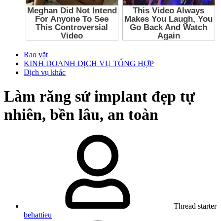
Rao vặt
KINH DOANH DỊCH VỤ TỔNG HỢP
Dịch vụ khác
Làm răng sứ implant đẹp tự
nhiên, bền lâu, an toàn
Thread starter
behattieu