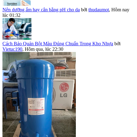
Nên dưỡng ẩm hay cân bằng pH cho da
bởi
thudaumot
,
Hôm nay
lúc 01:32
Cách Bảo Quản Bột Màu Đúng Chuẩn Trong Kho Nhựa
bởi
Vietuc190
,
Hôm qua, lúc 22:30