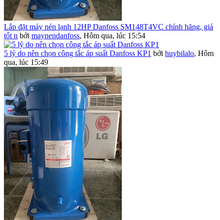
Lắp đặt máy nén lạnh 12HP Danfoss SM148T4VC chính hãng, giá
tốt n
bởi
maynendanfoss
,
Hôm qua, lúc 15:54
5 lý do nên chọn công tắc áp suất Danfoss KP1
bởi
huybilalo
,
Hôm
qua, lúc 15:49