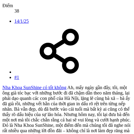
Điểm
38
14/1/25
#1
Nha Khoa SunShine có tốt không
Ah, mấy ngày gần đây, tôi, một
ông già tóc bạc với những bước đi đã chậm dần theo năm tháng, lại
phải dạo quanh các con phố của Hà Nội, lặng lẽ cùng bà xã – bà ấy
đã già rồi, những vết hằn của thời gian in dấu rõ rệt trên từng nếp
nhăn. Bà vẫn đẹp, dù đã bước vào cái tuổi mà bất kỳ ai cũng có thể
thấy rõ dấu hiệu của sự lão hóa. Nhưng hôm nay, tôi lại đưa bà đến
một nơi mà tôi chắc chắn rằng cả hai sẽ vui lòng và cười hạnh phúc.
Đó là Nha Khoa SunShine, một điểm đến mà chúng tôi đã nghe nói
rất nhiều qua những lời đồn đãi – không chỉ là nơi làm đẹp răng mà