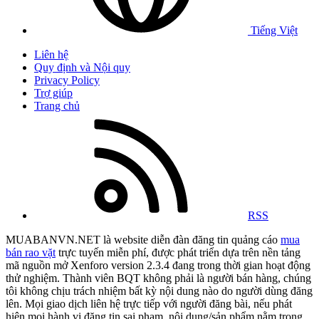
Tiếng Việt
Liên hệ
Quy định và Nội quy
Privacy Policy
Trợ giúp
Trang chủ
RSS
MUABANVN.NET là website diễn đàn đăng tin quảng cáo
mua
bán rao vặt
trực tuyến miễn phí, được phát triển dựa trên nền tảng
mã nguồn mở Xenforo version 2.3.4 đang trong thời gian hoạt động
thử nghiệm. Thành viên BQT không phải là người bán hàng, chúng
tôi không chịu trách nhiệm bất kỳ nội dung nào do người dùng đăng
lên. Mọi giao dịch liên hệ trực tiếp với người đăng bài, nếu phát
hiện mọi hành vi đăng tin sai phạm, nội dung/sản phẩm nằm trong