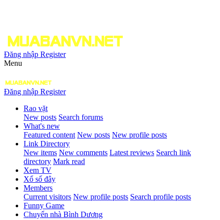
Đăng nhập
Register
Menu
Đăng nhập
Register
Rao vặt
New posts
Search forums
What's new
Featured content
New posts
New profile posts
Link Directory
New items
New comments
Latest reviews
Search link
directory
Mark read
Xem TV
Xổ số đây
Members
Current visitors
New profile posts
Search profile posts
Funny Game
Chuyển nhà Bình Dương