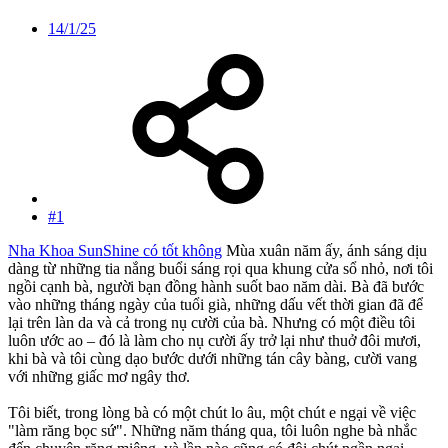
14/1/25
#1
Nha Khoa SunShine có tốt không
Mùa xuân năm ấy, ánh sáng dịu
dàng từ những tia nắng buổi sáng rọi qua khung cửa sổ nhỏ, nơi tôi
ngồi cạnh bà, người bạn đồng hành suốt bao năm dài. Bà đã bước
vào những tháng ngày của tuổi già, những dấu vết thời gian đã để
lại trên làn da và cả trong nụ cười của bà. Nhưng có một điều tôi
luôn ước ao – đó là làm cho nụ cười ấy trở lại như thuở đôi mươi,
khi bà và tôi cùng dạo bước dưới những tán cây bàng, cười vang
với những giấc mơ ngây thơ.
Tôi biết, trong lòng bà có một chút lo âu, một chút e ngại về việc
"làm răng bọc sứ". Những năm tháng qua, tôi luôn nghe bà nhắc