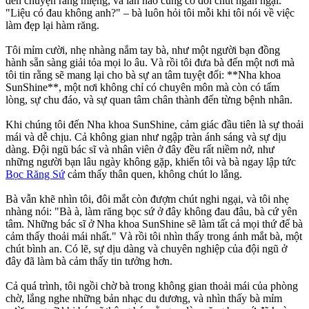
đến chuyện răng miệng, và lần nào cũng có đôi chút ngần ngại.
"Liệu có đau không anh?" – bà luôn hỏi tôi mỗi khi tôi nói về việc
làm đẹp lại hàm răng.
Tôi mỉm cười, nhẹ nhàng nắm tay bà, như một người bạn đồng
hành sẵn sàng giải tỏa mọi lo âu. Và rồi tôi đưa bà đến một nơi mà
tôi tin rằng sẽ mang lại cho bà sự an tâm tuyệt đối: **Nha khoa
SunShine**, một nơi không chỉ có chuyên môn mà còn có tấm
lòng, sự chu đáo, và sự quan tâm chân thành đến từng bệnh nhân.
Khi chúng tôi đến Nha khoa SunShine, cảm giác đầu tiên là sự thoải
mái và dễ chịu. Cả không gian như ngập tràn ánh sáng và sự dịu
dàng. Đội ngũ bác sĩ và nhân viên ở đây đều rất niềm nở, như
những người bạn lâu ngày không gặp, khiến tôi và bà ngay lập tức
Bọc Răng Sứ
cảm thấy thân quen, không chút lo lắng.
Bà vẫn khẽ nhìn tôi, đôi mắt còn đượm chút nghi ngại, và tôi nhẹ
nhàng nói: "Bà à, làm răng bọc sứ ở đây không đau đâu, bà cứ yên
tâm. Những bác sĩ ở Nha khoa SunShine sẽ làm tất cả mọi thứ để bà
cảm thấy thoải mái nhất." Và rồi tôi nhìn thấy trong ánh mắt bà, một
chút bình an. Có lẽ, sự dịu dàng và chuyên nghiệp của đội ngũ ở
đây đã làm bà cảm thấy tin tưởng hơn.
Cả quá trình, tôi ngồi chờ bà trong không gian thoải mái của phòng
chờ, lắng nghe những bản nhạc du dương, và nhìn thấy bà mỉm