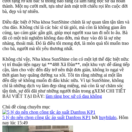
cười rạng rỡ khi bác sĩ thông báo rằng ca làm răng bọc sứ đã hoàn
thành. Một nụ cười mới, tựa như ánh mặt trời chiếu rọi lên cuộc đời
bà, đẹp và tự nhiên.
Điều đặc biệt ở Nha khoa SunShine chính là sự quan tâm tận tâm và
chu đáo. Không chỉ là các bác sĩ tài giỏi, mà còn là không gian ấm
cúng, tạo cảm giác gần gũi, giúp mọi người xua tan đi nỗi lo âu. Bà
đã có một trải nghiệm không đau đớn, mà thay vào đó là sự nhẹ
nhàng, thoải mái. Đó là điều tôi mong đợi, là món quà tôi muốn trao
cho bà, người mà tôi yêu thương nhất.
Không chỉ vậy, Nha khoa SunShine còn có một lợi thế đặc biệt nữa:
vị trí thuận tiện ngay tại **488 Xã Đàn**, một khu vực dễ dàng tiếp
cận, làm cho việc đến đây trở nên thật đơn giản, không lo ngại về
thời gian hay quãng đường xa xôi. Tôi tin rằng những ai một lần
đến đây sẽ không muốn đi đâu khác nữa. Vì tại SunShine, không
chỉ là những dịch vụ làm đẹp răng miệng, mà còn là sự chăm sóc
tận tình, sự đối đãi như những người thân trong gXEM CHI TIẾT
BÀI VIẾT TẠI ĐÂY:
làm răng bọc sứ có đau không
Chủ đề cùng chuyên mục
5 lý do nên chọn công tắc áp suất Danfoss KP1
bởi
huybilalo
,
Hôm
nay lúc 15:49