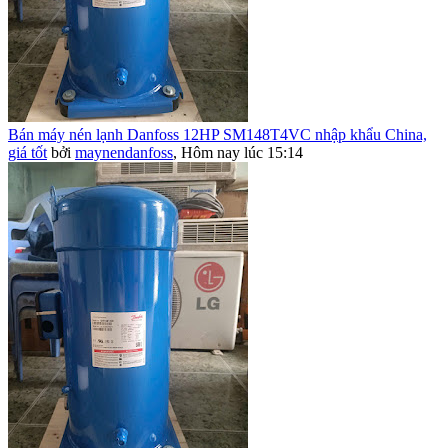
Bán máy nén lạnh Danfoss 12HP SM148T4VC nhập khẩu China,
giá tốt
bởi
maynendanfoss
,
Hôm nay lúc 15:14