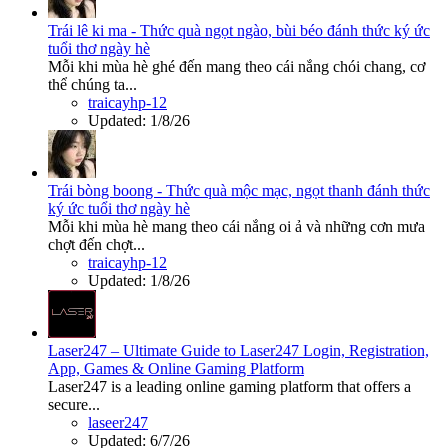
Trái lê ki ma - Thức quà ngọt ngào, bùi béo đánh thức ký ức
tuổi thơ ngày hè
Mỗi khi mùa hè ghé đến mang theo cái nắng chói chang, cơ
thể chúng ta...
traicayhp-12
Updated:
1/8/26
Trái bòng boong - Thức quà mộc mạc, ngọt thanh đánh thức
ký ức tuổi thơ ngày hè
Mỗi khi mùa hè mang theo cái nắng oi ả và những cơn mưa
chợt đến chợt...
traicayhp-12
Updated:
1/8/26
Laser247 – Ultimate Guide to Laser247 Login, Registration,
App, Games & Online Gaming Platform
Laser247 is a leading online gaming platform that offers a
secure...
laseer247
Updated:
6/7/26