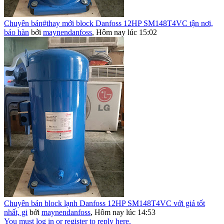
Chuyên bán#thay mới block Danfoss 12HP SM148T4VC tận nơi,
bảo hàn
bởi
maynendanfoss
,
Hôm nay lúc 15:02
Chuyên bán block lạnh Danfoss 12HP SM148T4VC với giá tốt
nhất, gi
bởi
maynendanfoss
,
Hôm nay lúc 14:53
You must log in or register to reply here.