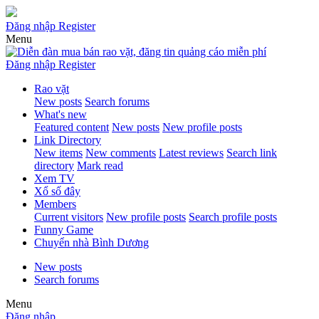
Đăng nhập
Register
Menu
Đăng nhập
Register
Rao vặt
New posts
Search forums
What's new
Featured content
New posts
New profile posts
Link Directory
New items
New comments
Latest reviews
Search link
directory
Mark read
Xem TV
Xổ số đây
Members
Current visitors
New profile posts
Search profile posts
Funny Game
Chuyển nhà Bình Dương
New posts
Search forums
Menu
Đăng nhập