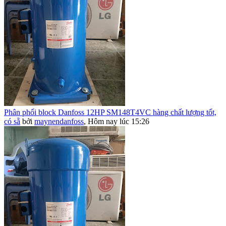
Phân phối block Danfoss 12HP SM148T4VC hàng chất lượng tốt,
có sẵ
bởi
maynendanfoss
,
Hôm nay lúc 15:26