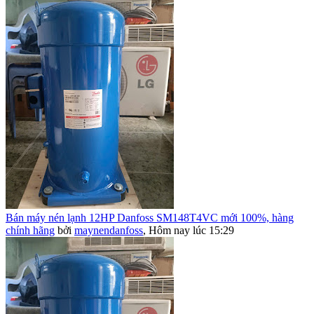
Bán máy nén lạnh 12HP Danfoss SM148T4VC mới 100%, hàng
chính hãng
bởi
maynendanfoss
,
Hôm nay lúc 15:29