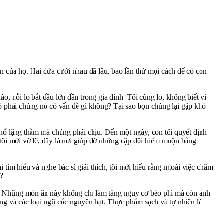
n của họ. Hai đứa cưới nhau đã lâu, bao lần thử mọi cách để có con
o, nỗi lo bắt đầu lớn dần trong gia đình. Tôi cũng lo, không biết vì
ó phải chúng nó có vấn đề gì không? Tại sao bọn chúng lại gặp khó
hổ lặng thầm mà chúng phải chịu. Đến một ngày, con tôi quyết định
tôi mới vỡ lẽ, đây là nơi giúp đỡ những cặp đôi hiếm muộn bằng
 tìm hiểu và nghe bác sĩ giải thích, tôi mới hiểu rằng ngoài việc chăm
I?
g. Những món ăn này không chỉ làm tăng nguy cơ béo phì mà còn ảnh
rứng và các loại ngũ cốc nguyên hạt. Thực phẩm sạch và tự nhiên là