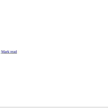
y
Mark read