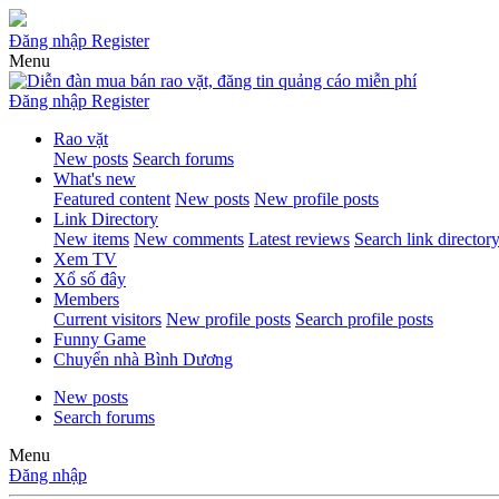
Đăng nhập
Register
Menu
Đăng nhập
Register
Rao vặt
New posts
Search forums
What's new
Featured content
New posts
New profile posts
Link Directory
New items
New comments
Latest reviews
Search link director
Xem TV
Xổ số đây
Members
Current visitors
New profile posts
Search profile posts
Funny Game
Chuyển nhà Bình Dương
New posts
Search forums
Menu
Đăng nhập