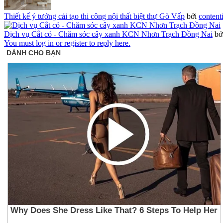
Thiết kế ý tưởng cải tạo thi công nội thất biệt thự Gò Vấp
bởi
content
Dịch vụ Cắt cỏ - Chăm sóc cây xanh KCN Nhơn Trạch Đồng Nai
bở
You must log in or register to reply here.