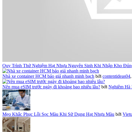
Quy Trình Thử Nghiệm Hạt Nhựa Nguyên Sinh Khi Nhập Kho Đún
Nhà xe container HCM báo giá nhanh minh bạch
bởi
contentideas04
Nên mua eSIM trước ngày đi khoảng bao nhiêu lâu?
bởi
Nghiêm Hà 
Mẹo Khắc Phục Lỗi Sọc Màu Khi Sử Dụng Hạt Nhựa Màu
bởi
Viet