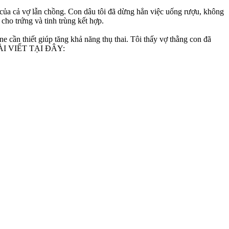
ản của cả vợ lẫn chồng. Con dâu tôi đã dừng hẳn việc uống rượu, không
cho trứng và tinh trùng kết hợp.
one cần thiết giúp tăng khả năng thụ thai. Tôi thấy vợ thằng con đã
T BÀI VIẾT TẠI ĐÂY: