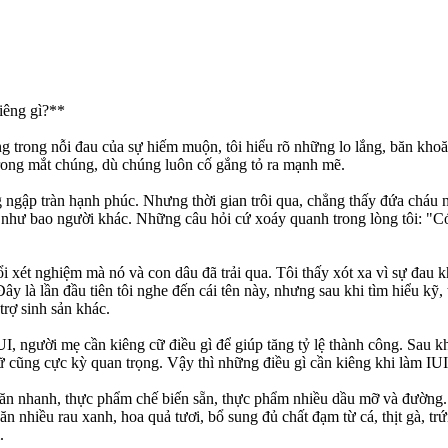
iêng gì?**
 trong nỗi đau của sự hiếm muộn, tôi hiểu rõ những lo lắng, băn khoă
i trong mắt chúng, dù chúng luôn cố gắng tỏ ra mạnh mẽ.
g ngập tràn hạnh phúc. Nhưng thời gian trôi qua, chẳng thấy đứa cháu nà
i như bao người khác. Những câu hỏi cứ xoáy quanh trong lòng tôi: "C
xét nghiệm mà nó và con dâu đã trải qua. Tôi thấy xót xa vì sự đau k
à lần đầu tiên tôi nghe đến cái tên này, nhưng sau khi tìm hiểu kỹ, 
rợ sinh sản khác.
I, người mẹ cần kiêng cữ điều gì để giúp tăng tỷ lệ thành công. Sau khi
nữ cũng cực kỳ quan trọng. Vậy thì những điều gì cần kiêng khi làm IU
ồ ăn nhanh, thực phẩm chế biến sẵn, thực phẩm nhiều dầu mỡ và đườn
ăn nhiều rau xanh, hoa quả tươi, bổ sung đủ chất đạm từ cá, thịt gà, t
.