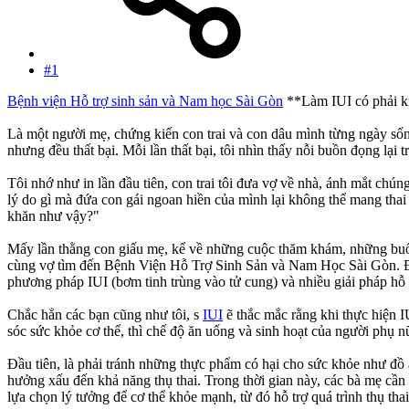
#1
Bệnh viện Hỗ trợ sinh sản và Nam học Sài Gòn
**Làm IUI có phải k
Là một người mẹ, chứng kiến con trai và con dâu mình từng ngày sống
nhưng đều thất bại. Mỗi lần thất bại, tôi nhìn thấy nỗi buồn đọng lạ
Tôi nhớ như in lần đầu tiên, con trai tôi đưa vợ về nhà, ánh mắt chún
lý do gì mà đứa con gái ngoan hiền của mình lại không thể mang tha
khăn như vậy?"
Mấy lần thằng con giấu mẹ, kể về những cuộc thăm khám, những buổi 
cùng vợ tìm đến Bệnh Viện Hỗ Trợ Sinh Sản và Nam Học Sài Gòn. Đây l
phương pháp IUI (bơm tinh trùng vào tử cung) và nhiều giải pháp hỗ t
Chắc hẳn các bạn cũng như tôi, s
IUI
ẽ thắc mắc rằng khi thực hiện IU
sóc sức khỏe cơ thể, thì chế độ ăn uống và sinh hoạt của người phụ 
Đầu tiên, là phải tránh những thực phẩm có hại cho sức khỏe như đ
hưởng xấu đến khả năng thụ thai. Trong thời gian này, các bà mẹ cần 
lựa chọn lý tưởng để cơ thể khỏe mạnh, từ đó hỗ trợ quá trình thụ thai