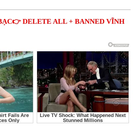
BẠC👉 DELETE ALL + BANNED VĨNH