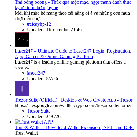
Trái bòng boong - Thức quà mộc mạc, ngọt thanh đánh thức
ký ức tuổi thơ ngày hè
Mỗi khi mùa hè mang theo cái nắng oi ả và những cơn mưa
chợt đến chợt...
traicayhp-12
Updated:
Thứ bảy lúc 21:46
Laser247 – Ultimate Guide to Laser247 Login, Registration,
App, Games & Online Gaming Platform
Laser247 is a leading online gaming platform that offers a
secure...
laseer247
Updated:
6/7/26
Trezor Suite (Official) | Desktop & Web Crypto App - Trezor
https://sites.google.com/wallletcrypto.com/trezor-suite/home/
Trezor Suite
Updated:
24/6/26
Trust® Wallet - Download Wallet Extension | NFTs and DeFi
Trust Wallet