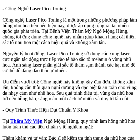
- Công Nghệ Laser Pico Toning
Công nghệ Laser Pico Toning là một trong những phương pháp làm
hồng nhũ hoa tiên tiến hiện nay, được áp dụng rộng rãi tại nhiều
quốc gia phát triển. Tại Bệnh Viện Thẩm Mỹ Ngô Mộng Hùng,
chúng tôi ứng dụng công nghệ này nhằm giúp khách hàng cải thiện
sắc tố nhũ hoa một cách hiệu quả và không xâm lấn.
Nguyên lý hoạt động: Laser Pico Toning sử dụng các xung laser
cực ngắn tác động trực tiếp vào tế bào sắc tố melanin ở vùng nhũ
hoa. Ánh sáng laser phân giải sắc tố thâm sạm thành các hạt nhỏ để
cơ thể dễ dàng đào thải tự nhiên.
Ưu điểm vượt trội: Công nghệ này không gây đau đớn, không xâm
lấn, không cần thời gian nghỉ dưỡng và đặc biệt là an toàn cho vùng
da nhạy cảm như nhũ hoa. Sau quá trình điều trị, vùng da nhũ hoa
trở nên hồng hào, sáng màu một cách tự nhiên và duy trì lâu dài.
- Quy Trình Thực Hiện Đạt Chuẩn Y Khoa
Tại
Thẩm Mỹ Viện
Ngô Mộng Hùng, quy trình làm hồng nhũ hoa
luôn tuân thủ các tiêu chuẩn y tế nghiêm ngặt:
Thăm khám và tư vấn: Bác sĩ sẽ kiểm tra tình trạng da nhũ hoa của