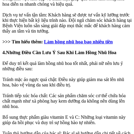
hoa diễn ra nhanh chóng và hiệu quả.
Dịch vụ tư vấn tận tâm: Khách hàng sẽ được tư vấn kỹ lưỡng trước
khi thực hiện bất kỳ liệu trình nào. Đội ngũ chăm sóc khách hàng tại
Bệnh Viện luôn sẵn sàng giải đáp mọi thắc mắc để khách hàng cảm
thấy an tâm và tin tưởng.
>>> Tìm hiểu thêm:
Làm hồng nhũ hoa bao nhiêu tiền
4.Những Điều Cần Lưu Ý Sau Khi Làm Hồng Nhũ Hoa
Để duy trì kết quả làm hồng nhũ hoa tốt nhất, phái nữ nên lưu ý
những điều sau:
Tránh mặc áo ngực quá chật: Điều này giúp giảm ma sát lên nhũ
hoa, bảo vệ vùng da sau khi điều trị.
Tránh tiếp xúc hóa chất: Các sản phẩm chăm sóc cơ thể chứa hóa
chất mạnh như xà phòng hay kem dưỡng da không nên dùng lên
nhũ hoa.
Bổ sung thực phẩm giàu vitamin E và C: Những loại vitamin này
giúp da hồi phục và duy trì sự hồng hào tự nhiên.
Tuân thủ hướng dẫn của bác sĩ: Bác sĩ sẽ hướng dẫn chi tiết về cách