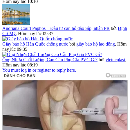
Hôm nay lúc 10:10
Andriana Court Paphos – Đầu tư căn hộ đảo Síp, nhận PR
bởi
Định
Cư Mỹ
,
Hôm nay lúc 09:37
Giày bảo hộ Hàn Quốc chống nước
bởi
giày bảo hộ lao động
,
Hôm
nay lúc 09:35
Ống Nhựa Chất Lượng Cao Cần Phụ Gia PVC Gì?
bởi
vietucplast
,
Hôm nay lúc 08:19
You must log in or register to reply here.