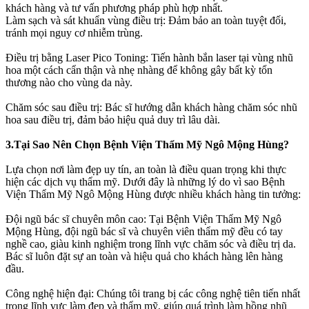
khách hàng và tư vấn phương pháp phù hợp nhất.
Làm sạch và sát khuẩn vùng điều trị: Đảm bảo an toàn tuyệt đối,
tránh mọi nguy cơ nhiễm trùng.
Điều trị bằng Laser Pico Toning: Tiến hành bắn laser tại vùng nhũ
hoa một cách cẩn thận và nhẹ nhàng để không gây bất kỳ tổn
thương nào cho vùng da này.
Chăm sóc sau điều trị: Bác sĩ hướng dẫn khách hàng chăm sóc nhũ
hoa sau điều trị, đảm bảo hiệu quả duy trì lâu dài.
3.Tại Sao Nên Chọn Bệnh Viện Thẩm Mỹ Ngô Mộng Hùng?
Lựa chọn nơi làm đẹp uy tín, an toàn là điều quan trọng khi thực
hiện các dịch vụ thẩm mỹ. Dưới đây là những lý do vì sao Bệnh
Viện Thẩm Mỹ Ngô Mộng Hùng được nhiều khách hàng tin tưởng:
Đội ngũ bác sĩ chuyên môn cao: Tại Bệnh Viện Thẩm Mỹ Ngô
Mộng Hùng, đội ngũ bác sĩ và chuyên viên thẩm mỹ đều có tay
nghề cao, giàu kinh nghiệm trong lĩnh vực chăm sóc và điều trị da.
Bác sĩ luôn đặt sự an toàn và hiệu quả cho khách hàng lên hàng
đầu.
Công nghệ hiện đại: Chúng tôi trang bị các công nghệ tiên tiến nhất
trong lĩnh vực làm đẹp và thẩm mỹ, giúp quá trình làm hồng nhũ