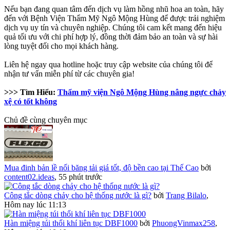
Nếu bạn đang quan tâm đến dịch vụ làm hồng nhũ hoa an toàn, hãy
đến với Bệnh Viện Thẩm Mỹ Ngô Mộng Hùng để được trải nghiệm
dịch vụ uy tín và chuyên nghiệp. Chúng tôi cam kết mang đến hiệu
quả tối ưu với chi phí hợp lý, đồng thời đảm bảo an toàn và sự hài
lòng tuyệt đối cho mọi khách hàng.
Liên hệ ngay qua hotline hoặc truy cập website của chúng tôi để
nhận tư vấn miễn phí từ các chuyên gia!
>>> Tìm Hiểu:
Thẩm mỹ viện Ngô Mộng Hùng nâng ngực chảy
xệ có tốt không
Chủ đề cùng chuyên mục
Mua đinh bản lề nối băng tải giá tốt, độ bền cao tại Thế Cao
bởi
content02.ideas
,
55 phút trước
Công tắc dòng chảy cho hệ thống nước là gì?
bởi
Trang Bilalo
,
Hôm nay lúc 11:13
Hàn miệng túi thổi khí liên tục DBF1000
bởi
PhuongVinmax258
,