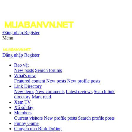
Đăng nhập
Register
Menu
Đăng nhập
Register
Rao vặt
New posts
Search forums
What's new
Featured content
New posts
New profile posts
Link Directory
New items
New comments
Latest reviews
Search link
directory
Mark read
Xem TV
Xổ số đây
Members
Current visitors
New profile posts
Search profile posts
Funny Game
Chuyển nhà Bình Dương