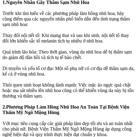
1.Nguyên Nhân Gây Thâm Sạm Nhũ Hoa
Trước khi tìm hiểu về các phương pháp làm hồng nhũ hoa, hãy
cùng điểm qua các nguyên nhân phổ biến dẫn đến tình trạng thâm
sạm nhũ hoa:
Thay đổi nội tiết tố: Khi mang thai và sau khi sinh, nội tiết tố thay
đổi lớn khiến sắc tố melanin tích tụ nhiều ở nhũ hoa.
Quá trình lão hóa: Theo thời gian, vùng da nhũ hoa dễ bị thâm sạm
do giảm độ đàn hồi và tích tụ tế bào chết.
Di truyền và yếu tố cơ địa: Một số phụ nữ có cơ địa dễ thâm sạm da,
kể cả ở vùng nhũ hoa.
Thói quen sinh hoạt không lành mạnh: Việc mặc áo ngực quá chật
hoặc ma sát nhiều lên nhũ hoa cũng có thể khiến vùng da này bị tổn
thương và thâm sạm.
2.Phương Pháp Làm Hồng Nhũ Hoa An Toàn Tại Bệnh Viện
Thẩm Mỹ Ngô Mộng Hùng
Với mục tiêu cung cấp các giải pháp làm đẹp tối ưu và an toàn nhất
cho phái nữ, Bệnh Viện Thẩm Mỹ Ngô Mộng Hùng áp dụng công
nghệ hiện đại và quy trình thực hiện đạt chuẩn y khoa.