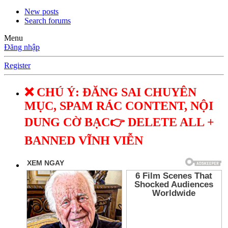
New posts
Search forums
Menu
Đăng nhập
Register
❌ CHÚ Ý: ĐĂNG SAI CHUYÊN
MỤC, SPAM RÁC CONTENT, NỘI
DUNG CỜ BẠC👉 DELETE ALL +
BANNED VĨNH VIỄN