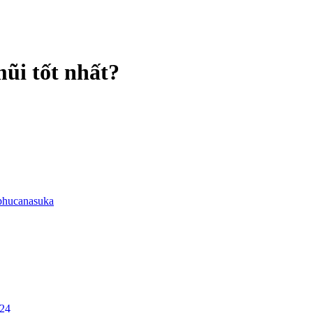
mũi tốt nhất?
phucanasuka
/24