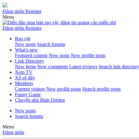
Đăng nhập
Register
Menu
Đăng nhập
Register
Rao vặt
New posts
Search forums
What's new
Featured content
New posts
New profile posts
Link Directory
New items
New comments
Latest reviews
Search link director
Xem TV
Xổ số đây
Members
Current visitors
New profile posts
Search profile posts
Funny Game
Chuyển nhà Bình Dương
New posts
Search forums
Menu
Đăng nhập