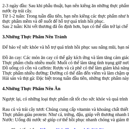
2-3 ngày đầu: Sau khi phẫu thuật, bạn nên kiêng ăn những thực phẩm
nước ép trái cây.
Từ 1-2 tuần: Trong tuần đầu tiên, bạn nên kiêng các thực phẩm như h
thực phẩm mềm và dễ nuốt để hỗ trợ quá trình hồi phục.
Sau 2 tuần: Khi vết thương đã ổn định hơn, bạn có thể dần trở lại c
3.Những Thực Phẩm Nên Tránh
Để bảo vệ sức khỏe và hỗ trợ quá trình hồi phục sau nâng mũi, bạn 
Đồ ăn cay: Các món ăn cay có thể gây kích ứng và làm tăng cảm giá
Thực phẩm chứa nhiều muối: Muối có thể làm tăng tình trạng giữ nướ
Đồ uống có cồn và caffein: Rượu và cà phê có thể làm giảm khả năng
Thực phẩm nhiều đường: Đường có thể dẫn đến viêm và làm chậm quá
Hải sản và thịt gà: Đặc biệt trong tuần đầu tiên, những thực phẩm nà
4.Những Thực Phẩm Nên Ăn
Ngược lại, có những loại thực phẩm rất tốt cho sức khỏe và quá trì
Rau củ và trái cây tươi: Chúng cung cấp vitamin và khoáng chất thiết
Thực phẩm giàu protein: Như cá, trứng, đậu, giúp vết thương nhanh là
Nước: Uống đủ nước sẽ giúp cơ thể hồi phục nhanh chóng và giảm thi