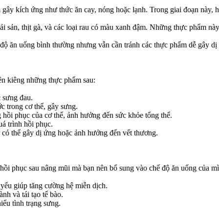
 gây kích ứng như thức ăn cay, nóng hoặc lạnh. Trong giai đoạn này, h
ải sản, thịt gà, và các loại rau có màu xanh đậm. Những thực phẩm nà
hế độ ăn uống bình thường nhưng vẫn cần tránh các thực phẩm dễ gây d
nên kiêng những thực phẩm sau:
c sưng đau.
c trong cơ thể, gây sưng.
 hồi phục của cơ thể, ảnh hưởng đến sức khỏe tổng thể.
 trình hồi phục.
y có thể gây dị ứng hoặc ảnh hưởng đến vết thương.
nh hồi phục sau nâng mũi mà bạn nên bổ sung vào chế độ ăn uống của m
 yếu giúp tăng cường hệ miễn dịch.
nh và tái tạo tế bào.
ểu tình trạng sưng.