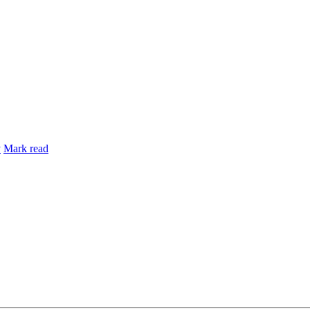
y
Mark read