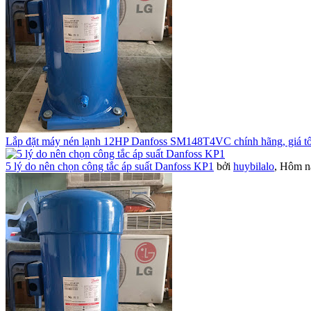
Lắp đặt máy nén lạnh 12HP Danfoss SM148T4VC chính hãng, giá tố
5 lý do nên chọn công tắc áp suất Danfoss KP1
bởi
huybilalo
,
Hôm na