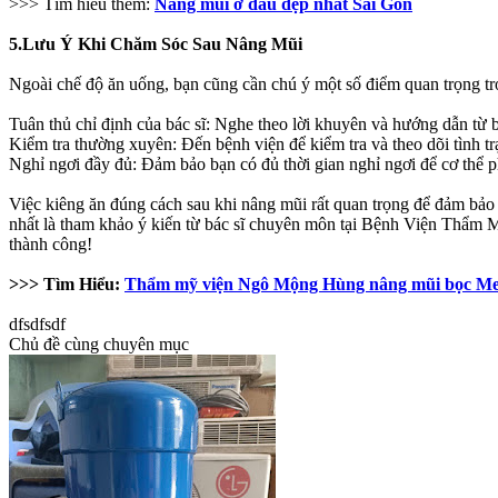
>>> Tìm hiểu thêm:
Nâng mũi ở đâu đẹp nhất Sài Gòn
5.Lưu Ý Khi Chăm Sóc Sau Nâng Mũi
Ngoài chế độ ăn uống, bạn cũng cần chú ý một số điểm quan trọng tr
Tuân thủ chỉ định của bác sĩ: Nghe theo lời khuyên và hướng dẫn từ b
Kiểm tra thường xuyên: Đến bệnh viện để kiểm tra và theo dõi tình tr
Nghỉ ngơi đầy đủ: Đảm bảo bạn có đủ thời gian nghỉ ngơi để cơ thể p
Việc kiêng ăn đúng cách sau khi nâng mũi rất quan trọng để đảm bảo 
nhất là tham khảo ý kiến từ bác sĩ chuyên môn tại Bệnh Viện Thẩm
thành công!
>>> Tìm Hiểu:
Thẩm mỹ viện Ngô Mộng Hùng nâng mũi bọc Me
dfsdfsdf
Chủ đề cùng chuyên mục