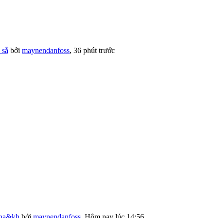
 sẵ
bởi
maynendanfoss
,
36 phút trước
ina&kh
bởi
maynendanfoss
,
Hôm nay lúc 14:56