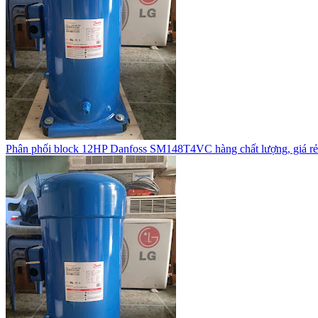
Phân phối block 12HP Danfoss SM148T4VC hàng chất lượng, giá rẻ 