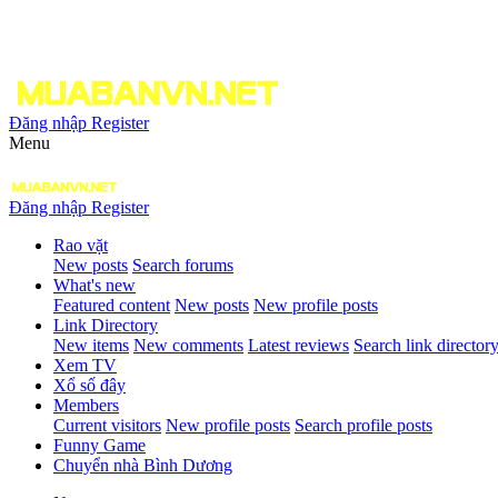
Đăng nhập
Register
Menu
Đăng nhập
Register
Rao vặt
New posts
Search forums
What's new
Featured content
New posts
New profile posts
Link Directory
New items
New comments
Latest reviews
Search link director
Xem TV
Xổ số đây
Members
Current visitors
New profile posts
Search profile posts
Funny Game
Chuyển nhà Bình Dương