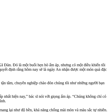
 Xã Đàn. Đó là một buổi hẹn hò ấm áp, nhưng có một điều khiến tôi
i quyết định rằng hôm nay sẽ là ngày An nhận được một món quà đặc
n tận tâm, chuyên nghiệp chào đón chúng tôi như những người bạn
cấp nhất hiện nay,” bác sĩ nói với giọng ấm áp. “Chúng không chỉ có
ình.
mang lại như độ bền, khả năng chống mài mòn và màu sắc tự nhiên.