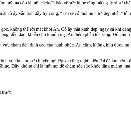
hẩm mỹ mà còn là một cách để bảo vệ sức khỏe răng miệng. Với sự chăm 
mắt cô ấy vẫn tràn đầy hy vọng. “Em sẽ có một nụ cười đẹp nhất,” tôi 
t góc, không thể rời mắt khỏi An. Cô ấy thật xinh đẹp, ngay cả khi đan
ng bóng, đều đặn, khiến cho khuôn mặt An thêm phần tỏa sáng. Đó chín
nh vừa chạm đến đỉnh cao của hạnh phúc. An cũng không kìm được nụ cười
ịch vụ tận tâm, sự chuyên nghiệp và công nghệ hiện đại đã tạo nên mộ
nShine. Đây không chỉ là một nơi để chăm sóc sức khỏe răng miệng
t trước