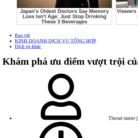
Rao vặt
KINH DOANH DỊCH VỤ TỔNG HỢP
Dịch vụ khác
Khám phá ưu điểm vượt trội củ
Thread starter