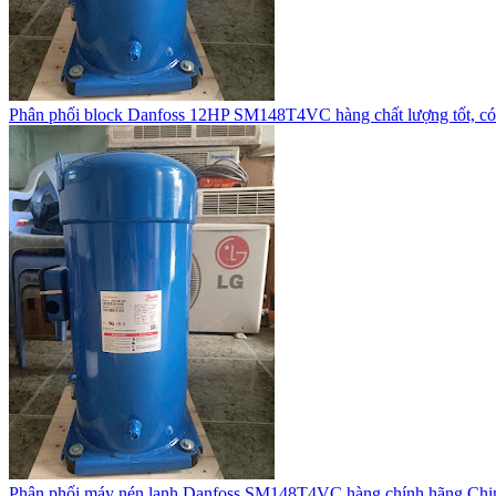
Phân phối block Danfoss 12HP SM148T4VC hàng chất lượng tốt, có
Phân phối máy nén lạnh Danfoss SM148T4VC hàng chính hãng Ch