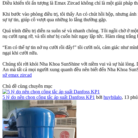
Điều khiến tôi ấn tượng là Emax Zircad không chỉ là một giải pháp t
Khi bước vào phòng điều trị, tôi thấy An có chút hồi hộp, nhưng ánh 
sự tự tin, giúp cô vượt qua những lo lắng thường gặp.
Quá trình điều trị diễn ra suôn sẻ và nhanh chóng. Tôi ngồi chờ ở mộ
nụ cười rạng rỡ, và tôi như bị cuốn hút ngay lập tức. Hàm răng trắ
“Em có thể tự tin nở nụ cười rồi đấy!” tôi cười nói, cảm giác như mì
ngại khi cười nữa.
Chúng tôi rời khỏi Nha Khoa SunShine với niềm vui và sự hài lòng. D
An mà tất cả mọi người xung quanh đều nên biết đến Nha Khoa Su
sứ emax zircad
Chủ đề cùng chuyên mục
5 lý do nên chọn công tắc áp suất Danfoss KP1
bởi
huybilalo
,
13 phú