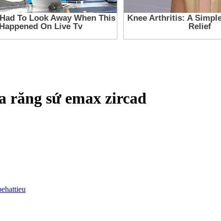
a răng sứ emax zircad
behattieu