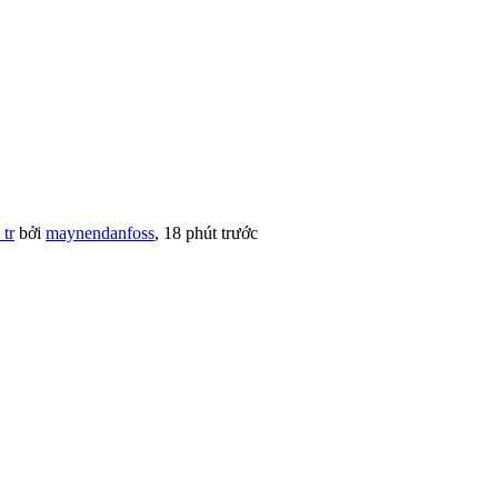
tr
bởi
maynendanfoss
,
18 phút trước