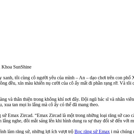
a Khoa SunShine
ây xanh, tôi cùng cô người yêu của mình – An – dạo chơi trên con phố
ông đều, xỉn màu khiến nụ cười của cô ấy mất đi phần rạng rỡ. Và tô
g và thân thiện trong không khí nơi đây. Đội ngũ bác sĩ và nhân viê
u, xua tan mọi lo lắng mà cô ấy có thể đã mang theo.
ăng sứ Emax Zircad. “Emax Zircad là một trong những loại răng sứ cao 
lắng nghe, đôi mắt sáng lên khi hình dung ra sự thay đổi sẽ đến với m
ình làm răng sứ, những lợi ích vượt trộ
Bọc răng sứ Emax
i mà chúng 