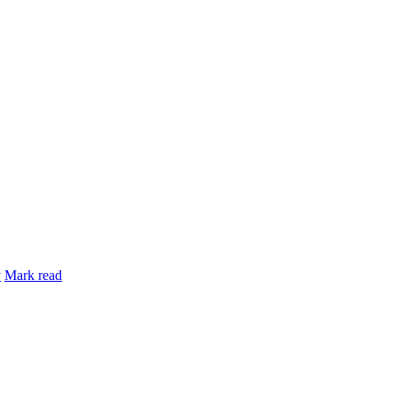
y
Mark read