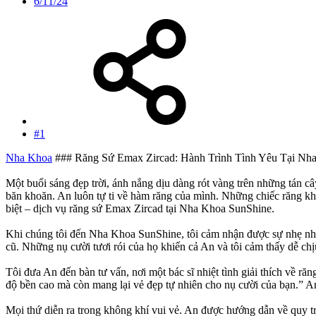
6/11/24
#1
Nha Khoa
### Răng Sứ Emax Zircad: Hành Trình Tình Yêu Tại Nh
Một buổi sáng đẹp trời, ánh nắng dịu dàng rót vàng trên những tán c
băn khoăn. An luôn tự ti về hàm răng của mình. Những chiếc răng kh
biệt – dịch vụ răng sứ Emax Zircad tại Nha Khoa SunShine.
Khi chúng tôi đến Nha Khoa SunShine, tôi cảm nhận được sự nhẹ nhàn
cũ. Những nụ cười tươi rói của họ khiến cả An và tôi cảm thấy dễ chị
Tôi đưa An đến bàn tư vấn, nơi một bác sĩ nhiệt tình giải thích về r
độ bền cao mà còn mang lại vẻ đẹp tự nhiên cho nụ cười của bạn.” An 
Mọi thứ diễn ra trong không khí vui vẻ. An được hướng dẫn về quy tr