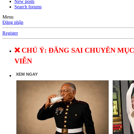
New posts
Search forums
Menu
Đăng nhập
Register
❌ CHÚ Ý: ĐĂNG SAI CHUYÊN MỤC
VIỄN