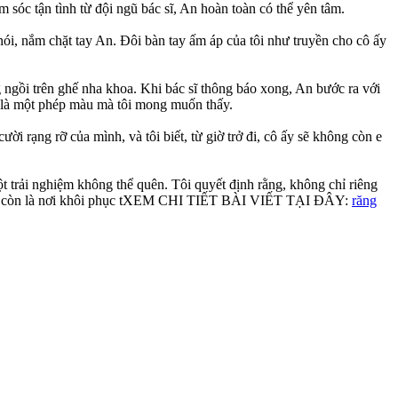
sóc tận tình từ đội ngũ bác sĩ, An hoàn toàn có thể yên tâm.
nói, nắm chặt tay An. Đôi bàn tay ấm áp của tôi như truyền cho cô ấy
g ngồi trên ghế nha khoa. Khi bác sĩ thông báo xong, An bước ra với
h là một phép màu mà tôi mong muốn thấy.
 rạng rỡ của mình, và tôi biết, từ giờ trở đi, cô ấy sẽ không còn e
t trải nghiệm không thể quên. Tôi quyết định rằng, không chỉ riêng
, mà còn là nơi khôi phục tXEM CHI TIẾT BÀI VIẾT TẠI ĐÂY:
răng