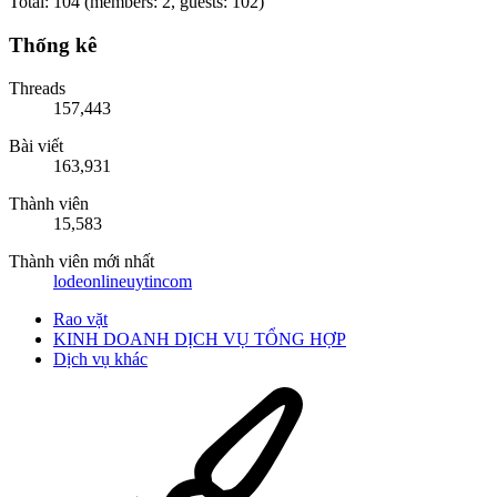
Total: 104 (members: 2, guests: 102)
Thống kê
Threads
157,443
Bài viết
163,931
Thành viên
15,583
Thành viên mới nhất
lodeonlineuytincom
Rao vặt
KINH DOANH DỊCH VỤ TỔNG HỢP
Dịch vụ khác