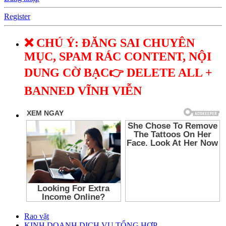
Register
❌ CHÚ Ý: ĐĂNG SAI CHUYÊN
MỤC, SPAM RÁC CONTENT, NỘI
DUNG CỜ BẠC👉 DELETE ALL +
BANNED VĨNH VIỄN
Rao vặt
KINH DOANH DỊCH VỤ TỔNG HỢP