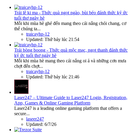
Trái lê ki ma - Thức quà ngọt ngào, bùi béo đánh thức ký ức
tuổi thơ ngày hè
Mỗi khi mùa hè ghé đến mang theo cái nắng chói chang, cơ
thể chúng ta...
traicayhp-12
Updated:
Thứ bảy lúc 21:54
Trái bòng boong - Thức quà mộc mạc, ngọt thanh đánh thức
ký ức tuổi thơ ngày hè
Mỗi khi mùa hè mang theo cái nắng oi ả và những cơn mưa
chợt đến chợt...
traicayhp-12
Updated:
Thứ bảy lúc 21:46
Laser247 – Ultimate Guide to Laser247 Login, Registration,
App, Games & Online Gaming Platform
Laser247 is a leading online gaming platform that offers a
secure...
laseer247
Updated:
6/7/26