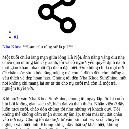
#1
Nha Khoa
**Làm cầu răng sứ là gì?**
Một buổi chiều lãng mạn giữa lòng Hà Nội, ánh nắng vàng dịu nhẹ
chiếu qua những tán cây xanh, tôi và cô người yêu quyết định dành
thời gian khám phá một địa điểm đặc biệt. Đó không chỉ là một nơi
để chăm sóc sức khỏe răng miệng mà còn là điểm đến cho những ai
yêu thích vẻ đẹp hoàn hảo. Chúng tôi đến Nha Khoa SunShine, một
nơi không chỉ mang lại sự tự tin cho nụ cười mà còn là một trải
nghiệm tuyệt vời.
Khi bước vào Nha Khoa SunShine, chúng tôi ngay lập tức bị cuốn
hút bởi không gian sạch sẽ, hiện đại và thân thiện. Nhân viên ở đây
luôn tươi cười, chào đón chúng tôi như những vị khách quý. Tôi
không thể không cảm nhận được sự ấm áp, thoải mái khi đặt chân
vào nơi này. Chúng tôi đã được tư vấn bởi một bác sĩ rất chuyên
nghiệp và nhiệt tình. Không khí tại đây thật sự khác biệt, không