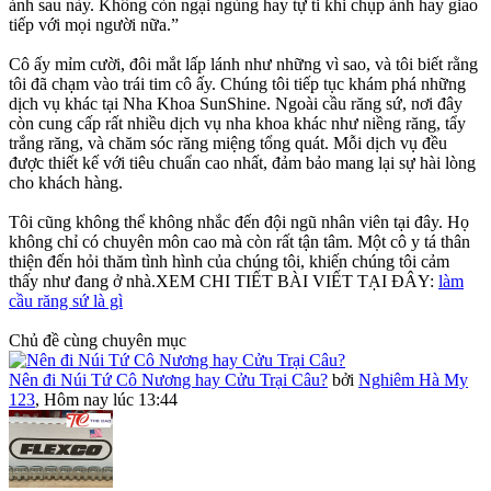
ảnh sau này. Không còn ngại ngùng hay tự ti khi chụp ảnh hay giao
tiếp với mọi người nữa.”
Cô ấy mỉm cười, đôi mắt lấp lánh như những vì sao, và tôi biết rằng
tôi đã chạm vào trái tim cô ấy. Chúng tôi tiếp tục khám phá những
dịch vụ khác tại Nha Khoa SunShine. Ngoài cầu răng sứ, nơi đây
còn cung cấp rất nhiều dịch vụ nha khoa khác như niềng răng, tẩy
trắng răng, và chăm sóc răng miệng tổng quát. Mỗi dịch vụ đều
được thiết kế với tiêu chuẩn cao nhất, đảm bảo mang lại sự hài lòng
cho khách hàng.
Tôi cũng không thể không nhắc đến đội ngũ nhân viên tại đây. Họ
không chỉ có chuyên môn cao mà còn rất tận tâm. Một cô y tá thân
thiện đến hỏi thăm tình hình của chúng tôi, khiến chúng tôi cảm
thấy như đang ở nhà.XEM CHI TIẾT BÀI VIẾT TẠI ĐÂY:
làm
cầu răng sứ là gì
Chủ đề cùng chuyên mục
Nên đi Núi Tứ Cô Nương hay Cửu Trại Câu?
bởi
Nghiêm Hà My
123
,
Hôm nay lúc 13:44