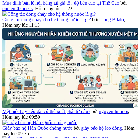
Mua đinh bản lề nối băng tải giá tốt, độ bền cao tại Thế Cao
bởi
content02.ideas
,
Hôm nay lúc 11:22
Công tắc dòng chảy cho hệ thống nước là gì?
bởi
Trang Bilalo
,
Hôm nay lúc 11:13
Mệt mỏi hay kéo dài có thể xuất phát từ đâu?
bởi
nguyenthimuoi
,
Hôm nay lúc 09:50
Giày bảo hộ Hàn Quốc chống nước
bởi
giày bảo hộ lao động
,
Hôm
nay lúc 09:35