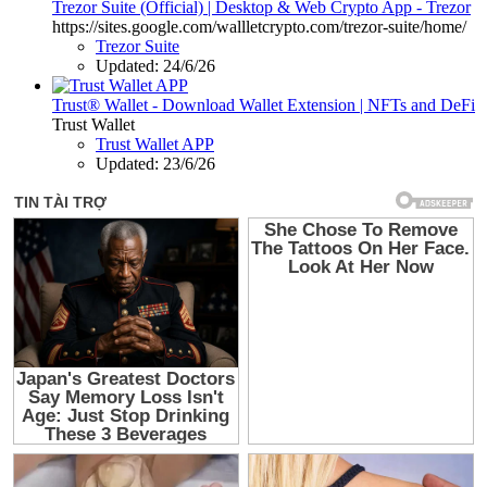
Trezor Suite (Official) | Desktop & Web Crypto App - Trezor
https://sites.google.com/wallletcrypto.com/trezor-suite/home/
Trezor Suite
Updated:
24/6/26
Trust® Wallet - Download Wallet Extension | NFTs and DeFi
Trust Wallet
Trust Wallet APP
Updated:
23/6/26