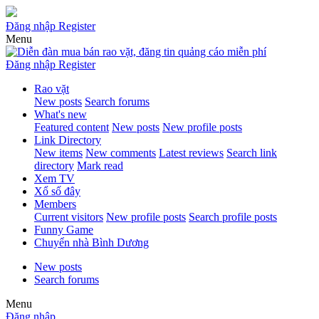
Đăng nhập
Register
Menu
Đăng nhập
Register
Rao vặt
New posts
Search forums
What's new
Featured content
New posts
New profile posts
Link Directory
New items
New comments
Latest reviews
Search link
directory
Mark read
Xem TV
Xổ số đây
Members
Current visitors
New profile posts
Search profile posts
Funny Game
Chuyển nhà Bình Dương
New posts
Search forums
Menu
Đăng nhập