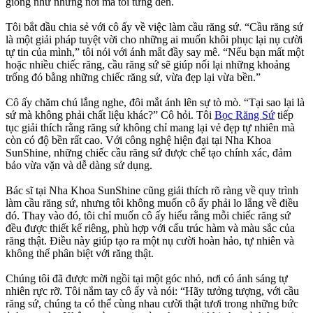
giống như những nơi mà tôi từng đến.
Tôi bắt đầu chia sẻ với cô ấy về việc làm cầu răng sứ. “Cầu răng sứ
là một giải pháp tuyệt vời cho những ai muốn khôi phục lại nụ cười
tự tin của mình,” tôi nói với ánh mắt đầy say mê. “Nếu bạn mất một
hoặc nhiều chiếc răng, cầu răng sứ sẽ giúp nối lại những khoảng
trống đó bằng những chiếc răng sứ, vừa đẹp lại vừa bền.”
Cô ấy chăm chú lắng nghe, đôi mắt ánh lên sự tò mò. “Tại sao lại là
sứ mà không phải chất liệu khác?” Cô hỏi. Tôi
Bọc Răng Sứ
tiếp
tục giải thích rằng răng sứ không chỉ mang lại vẻ đẹp tự nhiên mà
còn có độ bền rất cao. Với công nghệ hiện đại tại Nha Khoa
SunShine, những chiếc cầu răng sứ được chế tạo chính xác, đảm
bảo vừa vặn và dễ dàng sử dụng.
Bác sĩ tại Nha Khoa SunShine cũng giải thích rõ ràng về quy trình
làm cầu răng sứ, nhưng tôi không muốn cô ấy phải lo lắng về điều
đó. Thay vào đó, tôi chỉ muốn cô ấy hiểu rằng mỗi chiếc răng sứ
đều được thiết kế riêng, phù hợp với cấu trúc hàm và màu sắc của
răng thật. Điều này giúp tạo ra một nụ cười hoàn hảo, tự nhiên và
không thể phân biệt với răng thật.
Chúng tôi đã được mời ngồi tại một góc nhỏ, nơi có ánh sáng tự
nhiên rực rỡ. Tôi nắm tay cô ấy và nói: “Hãy tưởng tượng, với cầu
răng sứ, chúng ta có thể cùng nhau cười thật tươi trong những bức