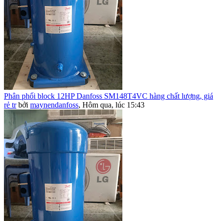
Phân phối block 12HP Danfoss SM148T4VC hàng chất lượng, giá
rẻ tr
bởi
maynendanfoss
,
Hôm qua, lúc 15:43