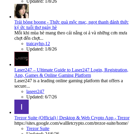
Updated:
1/8/26
Trái bòng boong - Thức quà mộc mạc, ngọt thanh đánh thức
ký ức tuổi thơ ngày hè
Mỗi khi mùa hè mang theo cái nắng oi ả và những cơn mưa
chợt đến chợt...
traicayhp-12
Updated:
1/8/26
Laser247 – Ultimate Guide to Laser247 Login, Registration,
App, Games & Online Gaming Platform
Laser247 is a leading online gaming platform that offers a
secure...
laseer247
Updated:
6/7/26
Trezor Suite (Official) | Desktop & Web Crypto App - Trezor
https://sites.google.com/wallletcrypto.com/trezor-suite/home/
Trezor Suite
Updated:
24/6/26