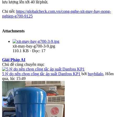
lưu lượng lên tới 40 lít/phút.
Chi tiết:
https://globalcheck.com.vn/cong-nghe-xit-may-bay-nong-
nghiep-g700-9125
Attachments
xit-may-bay-g700-3-9.jpg
110.1 KB · Đọc: 17
Giải Pháp AI
Chủ đề cùng chuyên mục
5 lý do nên chọn công tắc áp suất Danfoss KP1
bởi
huybilalo
,
Hôm
qua, lúc 15:49