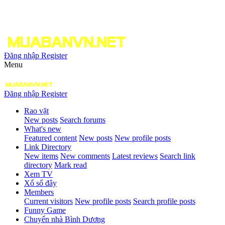
Đăng nhập
Register
Menu
Đăng nhập
Register
Rao vặt
New posts
Search forums
What's new
Featured content
New posts
New profile posts
Link Directory
New items
New comments
Latest reviews
Search link
directory
Mark read
Xem TV
Xổ số đây
Members
Current visitors
New profile posts
Search profile posts
Funny Game
Chuyển nhà Bình Dương