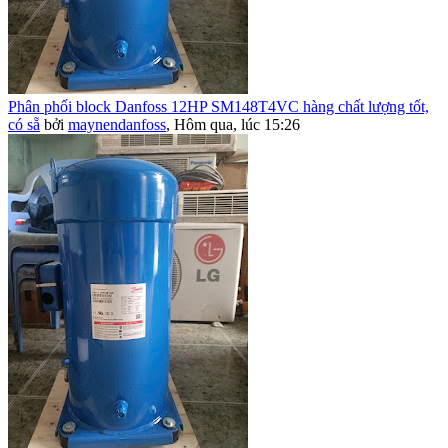
Phân phối block Danfoss 12HP SM148T4VC hàng chất lượng tốt,
có sẵ
bởi
maynendanfoss
,
Hôm qua, lúc 15:26