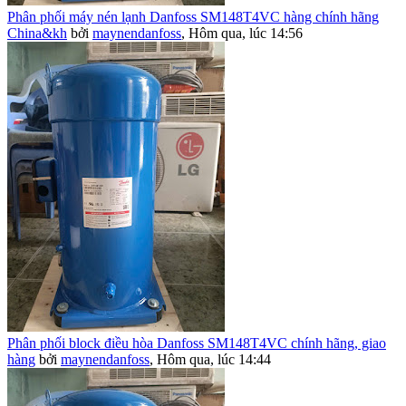
Phân phối máy nén lạnh Danfoss SM148T4VC hàng chính hãng
China&kh
bởi
maynendanfoss
,
Hôm qua, lúc 14:56
Phân phối block điều hòa Danfoss SM148T4VC chính hãng, giao
hàng
bởi
maynendanfoss
,
Hôm qua, lúc 14:44