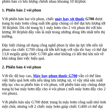
phiên bản có lưu lượng chênh nhau khoảng 10 lít/phút.
1. Phiên bản 2 vòi phun
Với phiên bản hai vòi phun, chiếc
máy bay xịt thuốc
G700
được
trang bị máy bơm công suất lớn giúp chúng có thể đạt lưu lượng tới
30 lít/phút. Dù chỉ trang bị 1 máy bơm cho 2 vòi phun thì với lưu
lượng 30 lít/phút đây vẫn là một trong những dòng lớn nhất trên thị
trường.
Đặc biệt chúng sử dụng công nghệ phun ly tâm áp lực lớn nên rải
phun của chiếc G700 cũng rất lớn kết hợp với vận tốc bay có thể đạt
13,8 m/giây giúp chiếc G700 gần như không có đối thủ khi nói về
khả năng làm việc hiệu quả.
2. Phiên bản 4 vòi phun
Với tốc độ bay cao,
Máy bay phun thuốc G700
vẫn có thể làm
việc hiệu quả hơn nữa nếu tăng lưu lượng xịt, vì vậy nhà sản xuất
tiếp tục cho ra phiên bản 4 vòi phun, với phiên bản này chúng được
trang bị bai máy bơm đẩy cho 4 vòi phun ( mỗi máy bơm đẩy cho 2
vòi phun).
Với phiên bản này G700 được trang bị máy bơm công suất nhỏ hơn
một chút, nhưng với 2 chiếc máy bơm giúp chiếc G400 có thể đạt