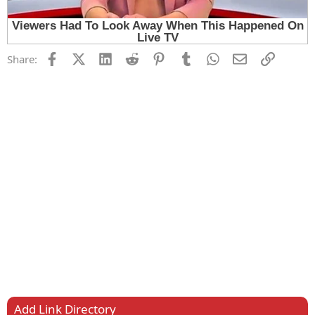
Facebook
X (Twitter)
LinkedIn
Reddit
Pinterest
Tumblr
WhatsApp
Email
Link
Share:
Add Link Directory