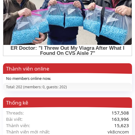
Thành viên online
No members online now.
Total: 202 (members: 0, guests: 202)
Thống kê
Threads
157,508
Bài viết
163,996
Thành viên
15,623
Thành viên mới nhất
vk8cncom