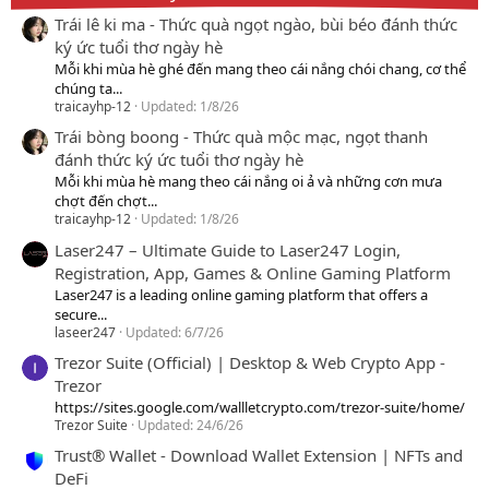
Trái lê ki ma - Thức quà ngọt ngào, bùi béo đánh thức
ký ức tuổi thơ ngày hè
Mỗi khi mùa hè ghé đến mang theo cái nắng chói chang, cơ thể
chúng ta...
traicayhp-12
Updated:
1/8/26
Trái bòng boong - Thức quà mộc mạc, ngọt thanh
đánh thức ký ức tuổi thơ ngày hè
Mỗi khi mùa hè mang theo cái nắng oi ả và những cơn mưa
chợt đến chợt...
traicayhp-12
Updated:
1/8/26
Laser247 – Ultimate Guide to Laser247 Login,
Registration, App, Games & Online Gaming Platform
Laser247 is a leading online gaming platform that offers a
secure...
laseer247
Updated:
6/7/26
Trezor Suite (Official) | Desktop & Web Crypto App -
Trezor
https://sites.google.com/wallletcrypto.com/trezor-suite/home/
Trezor Suite
Updated:
24/6/26
Trust® Wallet - Download Wallet Extension | NFTs and
DeFi