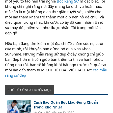
một yếu tố tạo nên trải nghiệ
Bọc Răng Sứ
m đặc biệt. Tôi
không chỉ nghĩ rằng nơi đây mang lại dịch vụ hoàn hảo,
mà còn là một không gian thư giãn tuyệt vời, khiến cho
mỗi lần thăm khám trở thành một dịp hẹn hò dễ chịu. Và
điều quan trọng nhất, khi cười, cô ấy đã cảm nhận rõ rệt
sự thay đổi, niềm vui như được nhân đôi trong mỗi lần
gặp gỡ.
Nếu bạn đang tìm kiếm một địa chỉ để chăm sóc nụ cười
của mình, tôi khuyên bạn đừng bỏ qua Nha Khoa
SunShine. Những mẫu răng sứ đẹp ở đây không chỉ giúp
bạn đẹp hơn mà còn giúp bạn thêm tự tin và hạnh phúc.
Cũng như tôi, bạn sẽ không khỏi bất ngờ trước kết quả sau
mỗi lần đến thăm.XEM CHI TIẾT BÀI VIẾT TẠI ĐÂY:
các mẫu
răng sứ đẹp
CHỦ ĐỀ CÙNG CHUYÊN MỤC
Cách Bảo Quản Bột Màu Đúng Chuẩn
Trong Kho Nhựa
bởi
Vietuc190
,
Hôm nay lúc 22:30