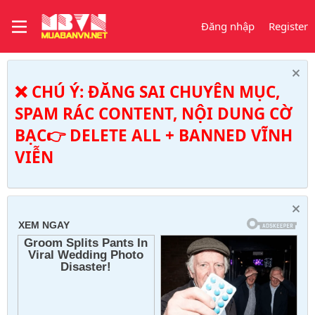
Đăng nhập
Register
❌ CHÚ Ý: ĐĂNG SAI CHUYÊN MỤC,
SPAM RÁC CONTENT, NỘI DUNG CỜ
BẠC👉 DELETE ALL + BANNED VĨNH
VIỄN