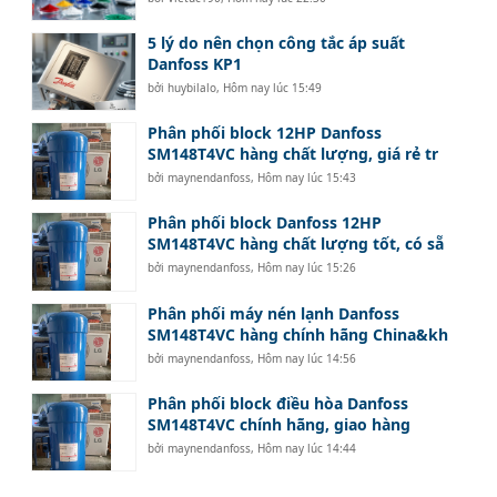
5 lý do nên chọn công tắc áp suất
Danfoss KP1
bởi
huybilalo
,
Hôm nay lúc 15:49
Phân phối block 12HP Danfoss
SM148T4VC hàng chất lượng, giá rẻ tr
bởi
maynendanfoss
,
Hôm nay lúc 15:43
Phân phối block Danfoss 12HP
SM148T4VC hàng chất lượng tốt, có sẵ
bởi
maynendanfoss
,
Hôm nay lúc 15:26
Phân phối máy nén lạnh Danfoss
SM148T4VC hàng chính hãng China&kh
bởi
maynendanfoss
,
Hôm nay lúc 14:56
Phân phối block điều hòa Danfoss
SM148T4VC chính hãng, giao hàng
bởi
maynendanfoss
,
Hôm nay lúc 14:44