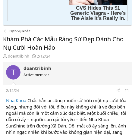
Dịch vụ khác
Khám Phá Các Mẫu Răng Sứ Đẹp Dành Cho
Nụ Cười Hoàn Hảo
T
N
doantribinh
2/12/24
h
g
r
à
doantribinh
e
y
Active member
a
g
d
ử
s
i
2/12/24
#1
t
a
Nha Khoa
Chắc hẳn ai cũng muốn sở hữu một nụ cười tỏa
r
sáng, nhưng đối với tôi, điều này không chỉ là vẻ đẹp bên
t
ngoài mà còn là một cảm xúc đặc biệt. Một buổi chiều, tôi
e
dẫn cô ấy – người con gái tôi yêu – đến Nha Khoa
r
SunShine trên đường Xã Đàn. Đôi mắt cô ấy sáng lên, ánh
nhìn ngạc nhiên khi bước vào không gian hiện đại, sang