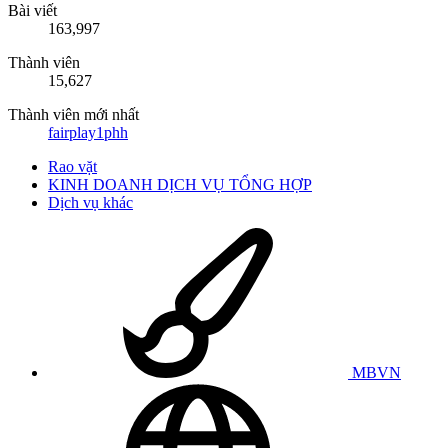
Bài viết
163,997
Thành viên
15,627
Thành viên mới nhất
fairplay1phh
Rao vặt
KINH DOANH DỊCH VỤ TỔNG HỢP
Dịch vụ khác
MBVN