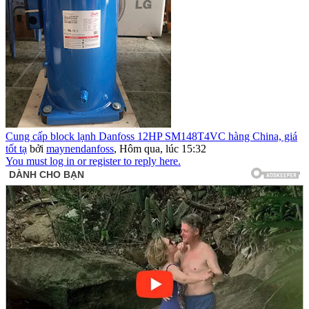
Cung cấp block lạnh Danfoss 12HP SM148T4VC hàng China, giá
tốt tạ
bởi
maynendanfoss
,
Hôm qua, lúc 15:32
You must log in or register to reply here.