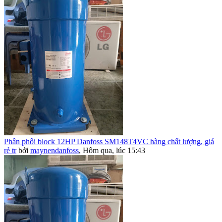
Phân phối block 12HP Danfoss SM148T4VC hàng chất lượng, giá
rẻ tr
bởi
maynendanfoss
,
Hôm qua, lúc 15:43