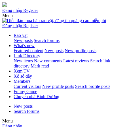
Đăng nhập
Register
Menu
Đăng nhập
Register
Rao vặt
New posts
Search forums
What's new
Featured content
New posts
New profile posts
Link Directory
New items
New comments
Latest reviews
Search link
directory
Mark read
Xem TV
Xổ số đây
Members
Current visitors
New profile posts
Search profile posts
Funny Game
Chuyển nhà Bình Dương
New posts
Search forums
Menu
Đăng nhập