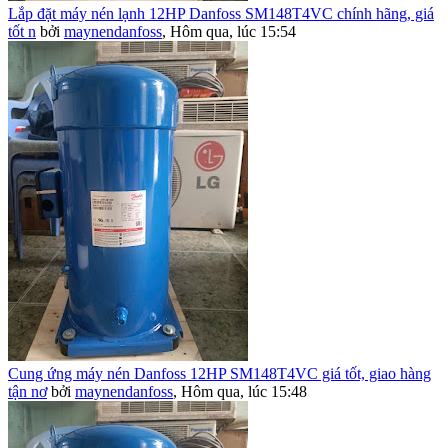
Lắp đặt máy nén lạnh 12HP Danfoss SM148T4VC chính hãng, giá
tốt n
bởi
maynendanfoss
,
Hôm qua, lúc 15:54
Cung ứng máy nén Danfoss 12HP SM148T4VC giá tốt, giao hàng
tận nơ
bởi
maynendanfoss
,
Hôm qua, lúc 15:48