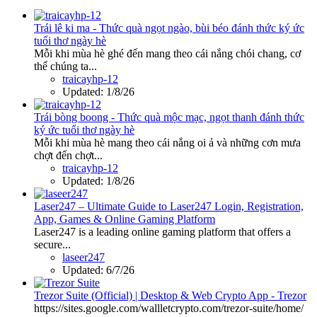
Trái lê ki ma - Thức quà ngọt ngào, bùi béo đánh thức ký ức
tuổi thơ ngày hè
Mỗi khi mùa hè ghé đến mang theo cái nắng chói chang, cơ
thể chúng ta...
traicayhp-12
Updated:
1/8/26
Trái bòng boong - Thức quà mộc mạc, ngọt thanh đánh thức
ký ức tuổi thơ ngày hè
Mỗi khi mùa hè mang theo cái nắng oi ả và những cơn mưa
chợt đến chợt...
traicayhp-12
Updated:
1/8/26
Laser247 – Ultimate Guide to Laser247 Login, Registration,
App, Games & Online Gaming Platform
Laser247 is a leading online gaming platform that offers a
secure...
laseer247
Updated:
6/7/26
Trezor Suite (Official) | Desktop & Web Crypto App - Trezor
https://sites.google.com/wallletcrypto.com/trezor-suite/home/