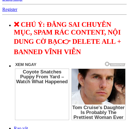
Register
❌ CHÚ Ý: ĐĂNG SAI CHUYÊN
MỤC, SPAM RÁC CONTENT, NỘI
DUNG CỜ BẠC👉 DELETE ALL +
BANNED VĨNH VIỄN
Rao vặt