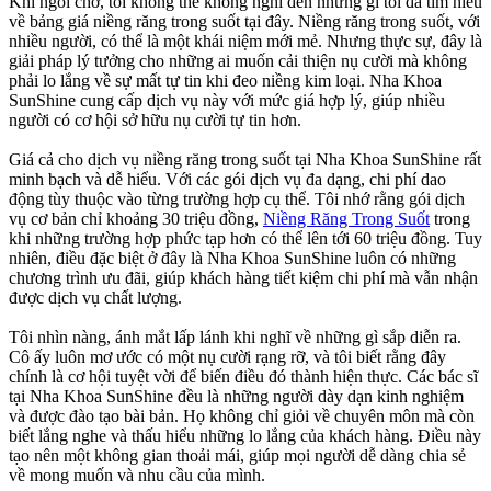
Khi ngồi chờ, tôi không thể không nghĩ đến những gì tôi đã tìm hiểu
về bảng giá niềng răng trong suốt tại đây. Niềng răng trong suốt, với
nhiều người, có thể là một khái niệm mới mẻ. Nhưng thực sự, đây là
giải pháp lý tưởng cho những ai muốn cải thiện nụ cười mà không
phải lo lắng về sự mất tự tin khi đeo niềng kim loại. Nha Khoa
SunShine cung cấp dịch vụ này với mức giá hợp lý, giúp nhiều
người có cơ hội sở hữu nụ cười tự tin hơn.
Giá cả cho dịch vụ niềng răng trong suốt tại Nha Khoa SunShine rất
minh bạch và dễ hiểu. Với các gói dịch vụ đa dạng, chi phí dao
động tùy thuộc vào từng trường hợp cụ thể. Tôi nhớ rằng gói dịch
vụ cơ bản chỉ khoảng 30 triệu đồng,
Niềng Răng Trong Suốt
trong
khi những trường hợp phức tạp hơn có thể lên tới 60 triệu đồng. Tuy
nhiên, điều đặc biệt ở đây là Nha Khoa SunShine luôn có những
chương trình ưu đãi, giúp khách hàng tiết kiệm chi phí mà vẫn nhận
được dịch vụ chất lượng.
Tôi nhìn nàng, ánh mắt lấp lánh khi nghĩ về những gì sắp diễn ra.
Cô ấy luôn mơ ước có một nụ cười rạng rỡ, và tôi biết rằng đây
chính là cơ hội tuyệt vời để biến điều đó thành hiện thực. Các bác sĩ
tại Nha Khoa SunShine đều là những người dày dạn kinh nghiệm
và được đào tạo bài bản. Họ không chỉ giỏi về chuyên môn mà còn
biết lắng nghe và thấu hiểu những lo lắng của khách hàng. Điều này
tạo nên một không gian thoải mái, giúp mọi người dễ dàng chia sẻ
về mong muốn và nhu cầu của mình.