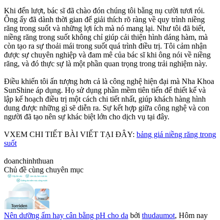
Khi đến lượt, bác sĩ đã chào đón chúng tôi bằng nụ cười tươi rói.
Ông ấy đã dành thời gian để giải thích rõ ràng về quy trình niềng
răng trong suốt và những lợi ích mà nó mang lại. Như tôi đã biết,
niềng răng trong suốt không chỉ giúp cải thiện hình dáng hàm, mà
còn tạo ra sự thoải mái trong suốt quá trình điều trị. Tôi cảm nhận
được sự chuyên nghiệp và đam mê của bác sĩ khi ông nói về niềng
răng, và đó thực sự là một phần quan trọng trong trải nghiệm này.
Điều khiến tôi ấn tượng hơn cả là công nghệ hiện đại mà Nha Khoa
SunShine áp dụng. Họ sử dụng phần mềm tiên tiến để thiết kế và
lập kế hoạch điều trị một cách chi tiết nhất, giúp khách hàng hình
dung được những gì sẽ diễn ra. Sự kết hợp giữa công nghệ và con
người đã tạo nên sự khác biệt lớn cho dịch vụ tại đây.
VXEM CHI TIẾT BÀI VIẾT TẠI ĐÂY:
bảng giá niềng răng trong
suốt
doanchinhthuan
Chủ đề cùng chuyên mục
Nên dưỡng ẩm hay cân bằng pH cho da
bởi
thudaumot
,
Hôm nay