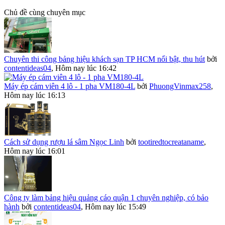
Chủ đề cùng chuyên mục
Chuyên thi công bảng hiệu khách sạn TP HCM nổi bật, thu hút
bởi
contentideas04
,
Hôm nay lúc 16:42
Máy ép cám viên 4 lô - 1 pha VM180-4L
bởi
PhuongVinmax258
,
Hôm nay lúc 16:13
Cách sử dụng rượu lá sâm Ngọc Linh
bởi
tootiredtocreataname
,
Hôm nay lúc 16:01
Công ty làm bảng hiệu quảng cáo quận 1 chuyên nghiệp, có bảo
hành
bởi
contentideas04
,
Hôm nay lúc 15:49