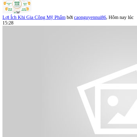
Lợi Ích Khi Gia Công Mỹ Phẩm
bởi
caonguyennui86
,
Hôm nay lúc
15:28