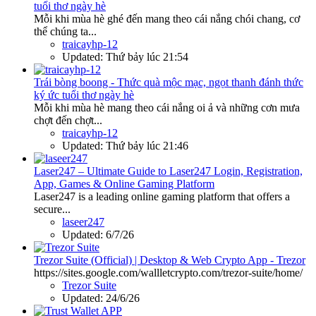
tuổi thơ ngày hè
Mỗi khi mùa hè ghé đến mang theo cái nắng chói chang, cơ
thể chúng ta...
traicayhp-12
Updated:
Thứ bảy lúc 21:54
Trái bòng boong - Thức quà mộc mạc, ngọt thanh đánh thức
ký ức tuổi thơ ngày hè
Mỗi khi mùa hè mang theo cái nắng oi ả và những cơn mưa
chợt đến chợt...
traicayhp-12
Updated:
Thứ bảy lúc 21:46
Laser247 – Ultimate Guide to Laser247 Login, Registration,
App, Games & Online Gaming Platform
Laser247 is a leading online gaming platform that offers a
secure...
laseer247
Updated:
6/7/26
Trezor Suite (Official) | Desktop & Web Crypto App - Trezor
https://sites.google.com/wallletcrypto.com/trezor-suite/home/
Trezor Suite
Updated:
24/6/26