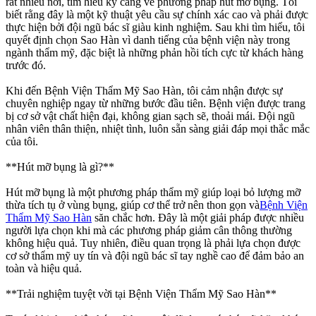
rất nhiều nơi, tìm hiểu kỹ càng về phương pháp hút mỡ bụng. Tôi
biết rằng đây là một kỹ thuật yêu cầu sự chính xác cao và phải được
thực hiện bởi đội ngũ bác sĩ giàu kinh nghiệm. Sau khi tìm hiểu, tôi
quyết định chọn Sao Hàn vì danh tiếng của bệnh viện này trong
ngành thẩm mỹ, đặc biệt là những phản hồi tích cực từ khách hàng
trước đó.
Khi đến Bệnh Viện Thẩm Mỹ Sao Hàn, tôi cảm nhận được sự
chuyên nghiệp ngay từ những bước đầu tiên. Bệnh viện được trang
bị cơ sở vật chất hiện đại, không gian sạch sẽ, thoải mái. Đội ngũ
nhân viên thân thiện, nhiệt tình, luôn sẵn sàng giải đáp mọi thắc mắc
của tôi.
**Hút mỡ bụng là gì?**
Hút mỡ bụng là một phương pháp thẩm mỹ giúp loại bỏ lượng mỡ
thừa tích tụ ở vùng bụng, giúp cơ thể trở nên thon gọn và
Bệnh Viện
Thẩm Mỹ Sao Hàn
săn chắc hơn. Đây là một giải pháp được nhiều
người lựa chọn khi mà các phương pháp giảm cân thông thường
không hiệu quả. Tuy nhiên, điều quan trọng là phải lựa chọn được
cơ sở thẩm mỹ uy tín và đội ngũ bác sĩ tay nghề cao để đảm bảo an
toàn và hiệu quả.
**Trải nghiệm tuyệt vời tại Bệnh Viện Thẩm Mỹ Sao Hàn**