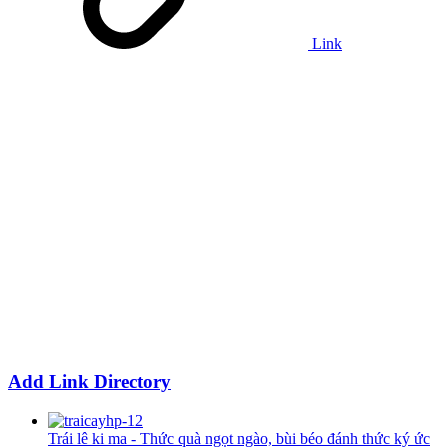
Link
Add Link Directory
Trái lê ki ma - Thức quà ngọt ngào, bùi béo đánh thức ký ức