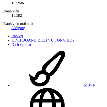
163,946
Thành viên
15,592
Thành viên mới nhất
888jgorg
Rao vặt
KINH DOANH DỊCH VỤ TỔNG HỢP
Dịch vụ khác
MBVN