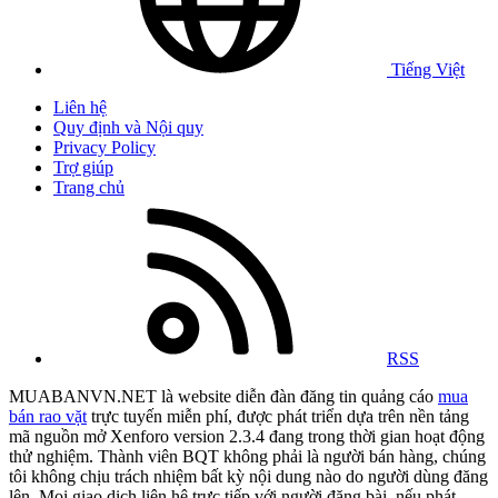
Tiếng Việt
Liên hệ
Quy định và Nội quy
Privacy Policy
Trợ giúp
Trang chủ
RSS
MUABANVN.NET là website diễn đàn đăng tin quảng cáo
mua
bán rao vặt
trực tuyến miễn phí, được phát triển dựa trên nền tảng
mã nguồn mở Xenforo version 2.3.4 đang trong thời gian hoạt động
thử nghiệm. Thành viên BQT không phải là người bán hàng, chúng
tôi không chịu trách nhiệm bất kỳ nội dung nào do người dùng đăng
lên. Mọi giao dịch liên hệ trực tiếp với người đăng bài, nếu phát