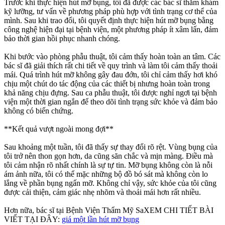
Trước khi thực hiện hút mỡ bụng, tôi đã được các bác sĩ thăm khám
kỹ lưỡng, tư vấn về phương pháp phù hợp với tình trạng cơ thể của
mình. Sau khi trao đổi, tôi quyết định thực hiện hút mỡ bụng bằng
công nghệ hiện đại tại bệnh viện, một phương pháp ít xâm lấn, đảm
bảo thời gian hồi phục nhanh chóng.
Khi bước vào phòng phẫu thuật, tôi cảm thấy hoàn toàn an tâm. Các
bác sĩ đã giải thích rất chi tiết về quy trình và làm tôi cảm thấy thoải
mái. Quá trình hút mỡ không gây đau đớn, tôi chỉ cảm thấy hơi khó
chịu một chút do tác động của các thiết bị nhưng hoàn toàn trong
khả năng chịu đựng. Sau ca phẫu thuật, tôi được nghỉ ngơi tại bệnh
viện một thời gian ngắn để theo dõi tình trạng sức khỏe và đảm bảo
không có biến chứng.
**Kết quả vượt ngoài mong đợi**
Sau khoảng một tuần, tôi đã thấy sự thay đổi rõ rệt. Vùng bụng của
tôi trở nên thon gọn hơn, da cũng săn chắc và mịn màng. Điều mà
tôi cảm nhận rõ nhất chính là sự tự tin. Mỡ bụng không còn là nỗi
ám ảnh nữa, tôi có thể mặc những bộ đồ bó sát mà không còn lo
lắng về phần bụng ngấn mỡ. Không chỉ vậy, sức khỏe của tôi cũng
được cải thiện, cảm giác nhẹ nhõm và thoải mái hơn rất nhiều.
Hơn nữa, bác sĩ tại Bệnh Viện Thẩm Mỹ SaXEM CHI TIẾT BÀI
VIẾT TẠI ĐÂY:
giá một lần hút mỡ bụng