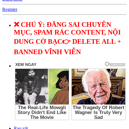
Register
❌ CHÚ Ý: ĐĂNG SAI CHUYÊN
MỤC, SPAM RÁC CONTENT, NỘI
DUNG CỜ BẠC👉 DELETE ALL +
BANNED VĨNH VIỄN
Rao vặt