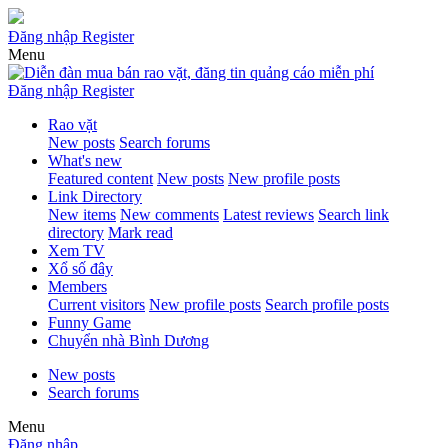
Đăng nhập
Register
Menu
Đăng nhập
Register
Rao vặt
New posts
Search forums
What's new
Featured content
New posts
New profile posts
Link Directory
New items
New comments
Latest reviews
Search link
directory
Mark read
Xem TV
Xổ số đây
Members
Current visitors
New profile posts
Search profile posts
Funny Game
Chuyển nhà Bình Dương
New posts
Search forums
Menu
Đăng nhập