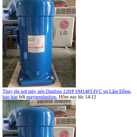
Thay tận nơi máy nén Danfoss 12HP SM148T4VC tại Lâm Đồng,
bảo hàn
bởi
maynendanfoss
,
Hôm nay lúc 14:12