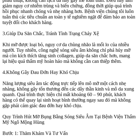
phẫu thuật, không cần rạch da hay gây mê toàn thân. Điều này làm
giảm nguy cơ nhiễm trùng và biến chứng, đồng thời giúp quá trình
hồi phục nhanh chóng và nhẹ nhàng hơn. Bệnh viện chúng tôi luôn
tuân thủ các tiêu chuẩn an toàn y tế nghiêm ngặt để đảm bảo an toàn
tuyệt đối cho khách hàng.
3.Giúp Da Săn Chắc, Tránh Tình Trạng Chảy Xệ
Khi mỡ được loại bỏ, nguy cơ da chùng nhão là mối lo của nhiều
người. Tuy nhiên, công nghệ sóng siêu âm không chỉ phá hủy mỡ
mà còn kích thích tăng sinh collagen, giúp da săn chắc hơn, mang
lại hiệu quả thẩm mỹ hoàn hảo mà không cần can thiệp thêm.
4.Không Gây Đau Đớn Hay Khó Chịu
Năng lượng siêu âm tác động trực tiếp lên mô mỡ một cách nhẹ
nhàng, không gây tổn thương đến các dây thần kinh và mô da xung
quanh. Quá trình thực hiện chỉ mất khoảng 60 – 90 phút, khách
hàng có thể quay lại sinh hoạt bình thường ngay sau đó mà không
gặp phải cảm giác đau đớn hay khó chịu.
Quy Trình Hút Mỡ Bụng Bằng Sóng Siêu Âm Tại Bệnh Viện Thẩm
Mỹ Ngô Mộng Hùng
Bước 1: Thăm Khám Và Tư Vấn