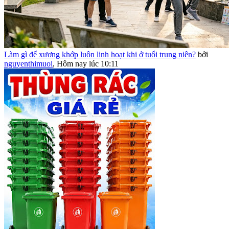
Làm gì để xương khớp luôn linh hoạt khi ở tuổi trung niên?
bởi
nguyenthimuoi
,
Hôm nay lúc 10:11