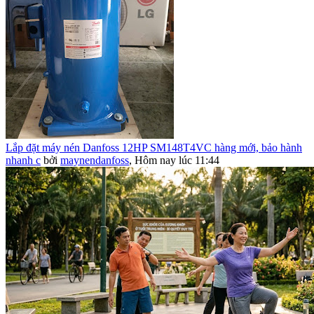
Lắp đặt máy nén Danfoss 12HP SM148T4VC hàng mới, bảo hành
nhanh c
bởi
maynendanfoss
,
Hôm nay lúc 11:44