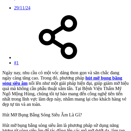
29/11/24
#1
Ngày nay, nhu cầu có một vóc dáng thon gọn và săn chắc đang
ngày càng tăng cao. Trong đó, phương pháp
hút mỡ bụng bằng
sóng siêu âm
nổi lên như một giải pháp hiện đại, giúp giảm mỡ hiệu
quả mà không cần phẫu thuật xâm lấn. Tại Bệnh Viện Thẩm Mỹ
Ngô Mộng Hùng, chúng tôi tự hào mang đến công nghệ tiên tiến
nhất trong lĩnh vực làm đẹp này, nhằm mang lại cho khách hàng vẻ
đẹp tự tin và an toàn.
Hút Mỡ Bụng Bằng Sóng Siêu Âm Là Gì?
Hút mỡ bụng bằng sóng siêu âm là phương pháp sử dụng năng
lượng từ sóng siêu âm để tác động lên các mô mỡ dưới da, làm tan