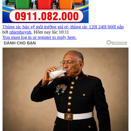
Thùng rác bảo vệ môi trường giá rẻ- thùng rác 120l 240l 660l nắp
bởi
nhienhuynh
,
Hôm nay lúc 10:11
You must log in or register to reply here.