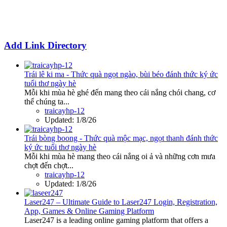
Add Link Directory
Trái lê ki ma - Thức quà ngọt ngào, bùi béo đánh thức ký ức
tuổi thơ ngày hè
Mỗi khi mùa hè ghé đến mang theo cái nắng chói chang, cơ
thể chúng ta...
traicayhp-12
Updated:
1/8/26
Trái bòng boong - Thức quà mộc mạc, ngọt thanh đánh thức
ký ức tuổi thơ ngày hè
Mỗi khi mùa hè mang theo cái nắng oi ả và những cơn mưa
chợt đến chợt...
traicayhp-12
Updated:
1/8/26
Laser247 – Ultimate Guide to Laser247 Login, Registration,
App, Games & Online Gaming Platform
Laser247 is a leading online gaming platform that offers a