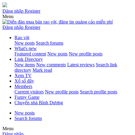
Đăng nhập
Register
Menu
Đăng nhập
Register
Rao vặt
New posts
Search forums
What's new
Featured content
New posts
New profile posts
Link Directory
New items
New comments
Latest reviews
Search link
directory
Mark read
Xem TV
Xổ số đây
Members
Current visitors
New profile posts
Search profile posts
Funny Game
Chuyển nhà Bình Dương
New posts
Search forums
Menu
Đăng nhập