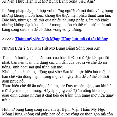
Ai Nên Thực Hiện Hút Mỡ Bụng Bằng Sóng Siêu Âm?
Phương pháp này phù hợp với những người có mỡ thừa vùng bụng
nhưng không muốn hoặc không thể thực hiện phẫu thuật xâm lấn.
Đặc biệt, những ai đã thử qua nhiều phương pháp giảm mỡ khác
nhưng không đạt kết quả như mong muốn có thể cân nhắc hút mỡ
bằng sóng siêu âm để có được vòng eo lý tưởng.
>>>>>
Thẩm mỹ viện Ngô Mộng Hùng hút mỡ có tốt không
Những Lưu Ý Sau Khi Hút Mỡ Bụng Bằng Sóng Siêu Âm
Tuân thủ hướng dẫn chăm sóc của bác sĩ: Để có được kết quả tốt
nhất, bạn nên tuân thủ đúng các chỉ dẫn của bác sĩ về chế độ ăn
uống, sinh hoạt sau quá trình hút mỡ.
Không ép cơ thể hoạt động quá sức: Sau khi thực hiện hút mỡ, nên
hạn chế vận động mạnh trong một vài ngày đầu để cơ thể có thời
gian phục hồi.
Thực hiện chế độ ăn uống lành mạnh: Duy trì cân nặng sau khi hút
mỡ là yếu tố quan trọng. Hãy áp dụng chế độ ăn uống khoa học,
giàu dinh dưỡng nhưng ít chất béo để tránh tình trạng mỡ thừa quay
trở lại.
Hút mỡ bụng bằng sóng siêu âm tại Bệnh Viện Thẩm Mỹ Ngô
Mộng Hùng không chỉ giúp bạn có được vòng eo thon gọn mà còn