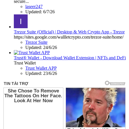
secure...
laseer247
Updated:
6/7/26
Trezor Suite (Official) | Desktop & Web Crypto App - Trezor
https://sites.google.com/wallletcrypto.com/trezor-suite/home/
Trezor Suite
Updated:
24/6/26
Trust® Wallet - Download Wallet Extension | NFTs and DeFi
Trust Wallet
Trust Wallet APP
Updated:
23/6/26