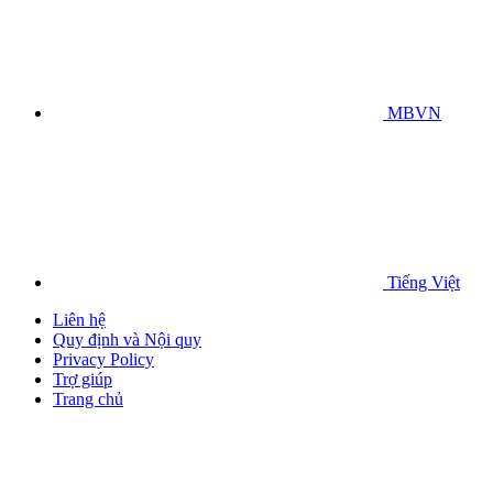
MBVN
Tiếng Việt
Liên hệ
Quy định và Nội quy
Privacy Policy
Trợ giúp
Trang chủ