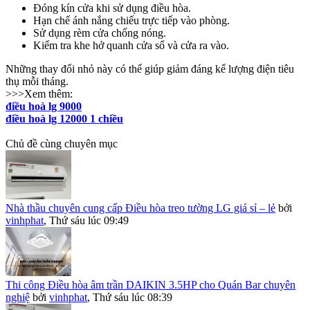
Đóng kín cửa khi sử dụng điều hòa.
Hạn chế ánh nắng chiếu trực tiếp vào phòng.
Sử dụng rèm cửa chống nóng.
Kiểm tra khe hở quanh cửa sổ và cửa ra vào.
Những thay đổi nhỏ này có thể giúp giảm đáng kể lượng điện tiêu
thụ mỗi tháng.
>>>Xem thêm:
điều hoà lg 9000
điều hoà lg 12000 1 chiều
Chủ đề cùng chuyên mục
Nhà thầu chuyên cung cấp Điều hòa treo tường LG giá sỉ – lẻ
bởi
vinhphat
,
Thứ sáu lúc 09:49
Thi công Điều hòa âm trần DAIKIN 3.5HP cho Quán Bar chuyên
nghiệ
bởi
vinhphat
,
Thứ sáu lúc 08:39