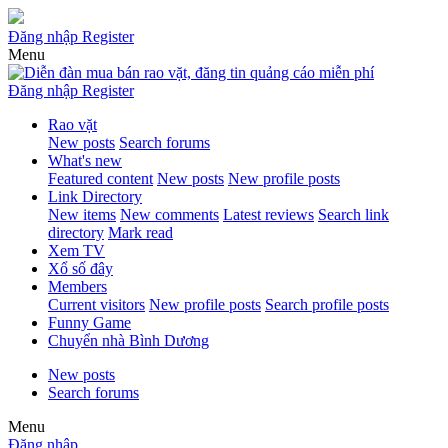
Đăng nhập
Register
Menu
Đăng nhập
Register
Rao vặt
New posts
Search forums
What's new
Featured content
New posts
New profile posts
Link Directory
New items
New comments
Latest reviews
Search link
directory
Mark read
Xem TV
Xổ số đây
Members
Current visitors
New profile posts
Search profile posts
Funny Game
Chuyển nhà Bình Dương
New posts
Search forums
Menu
Đăng nhập