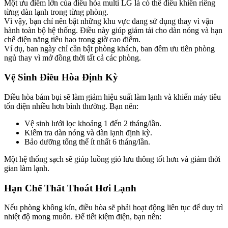
Một ưu điểm lớn của điều hòa multi LG là có thể điều khiển riêng
từng dàn lạnh trong từng phòng.
Vì vậy, bạn chỉ nên bật những khu vực đang sử dụng thay vì vận
hành toàn bộ hệ thống. Điều này giúp giảm tải cho dàn nóng và hạn
chế điện năng tiêu hao trong giờ cao điểm.
Ví dụ, ban ngày chỉ cần bật phòng khách, ban đêm ưu tiên phòng
ngủ thay vì mở đồng thời tất cả các phòng.
Vệ Sinh Điều Hòa Định Kỳ​
Điều hòa bám bụi sẽ làm giảm hiệu suất làm lạnh và khiến máy tiêu
tốn điện nhiều hơn bình thường. Bạn nên:
Vệ sinh lưới lọc khoảng 1 đến 2 tháng/lần.
Kiểm tra dàn nóng và dàn lạnh định kỳ.
Bảo dưỡng tổng thể ít nhất 6 tháng/lần.
Một hệ thống sạch sẽ giúp luồng gió lưu thông tốt hơn và giảm thời
gian làm lạnh.
Hạn Chế Thất Thoát Hơi Lạnh​
Nếu phòng không kín, điều hòa sẽ phải hoạt động liên tục để duy trì
nhiệt độ mong muốn. Để tiết kiệm điện, bạn nên: