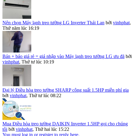
Nên chọn Máy lạnh treo tường LG Inverter Thái Lan
bởi
vinhphat
,
Thứ năm lúc 16:19
Bán + báo giá rẻ = giá nhập vào Máy lạnh treo tường LG ưu đã
bởi
vinhphat
,
Thứ tư lúc 10:19
Đại lý Điều hòa treo tường SHARP công suất 1.5HP miễn phí gia
bởi
vinhphat
,
Thứ tư lúc 08:22
Mua Điều hòa treo tường DAIKIN Inverter 1.5HP gọi cho chúng
tôi
bởi
vinhphat
,
Thứ hai lúc 15:22
You must log in or register to reply here.