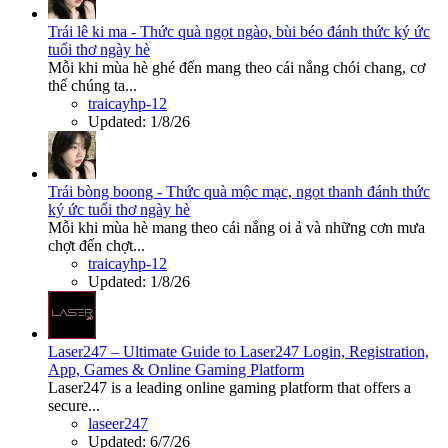
Trái lê ki ma - Thức quà ngọt ngào, bùi béo đánh thức ký ức
tuổi thơ ngày hè
Mỗi khi mùa hè ghé đến mang theo cái nắng chói chang, cơ
thể chúng ta...
traicayhp-12
Updated:
1/8/26
Trái bòng boong - Thức quà mộc mạc, ngọt thanh đánh thức
ký ức tuổi thơ ngày hè
Mỗi khi mùa hè mang theo cái nắng oi ả và những cơn mưa
chợt đến chợt...
traicayhp-12
Updated:
1/8/26
Laser247 – Ultimate Guide to Laser247 Login, Registration,
App, Games & Online Gaming Platform
Laser247 is a leading online gaming platform that offers a
secure...
laseer247
Updated:
6/7/26