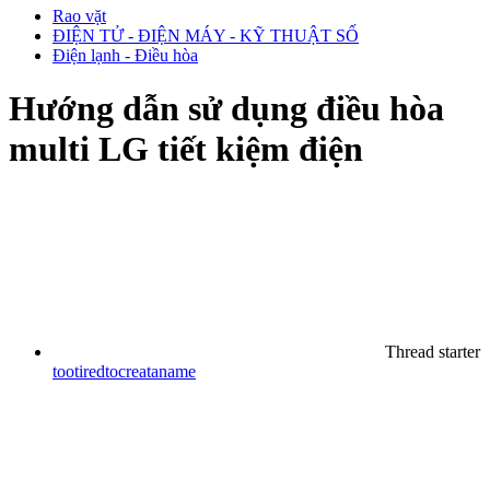
Rao vặt
ĐIỆN TỬ - ĐIỆN MÁY - KỸ THUẬT SỐ
Điện lạnh - Điều hòa
Hướng dẫn sử dụng điều hòa
multi LG tiết kiệm điện
Thread starter
tootiredtocreataname