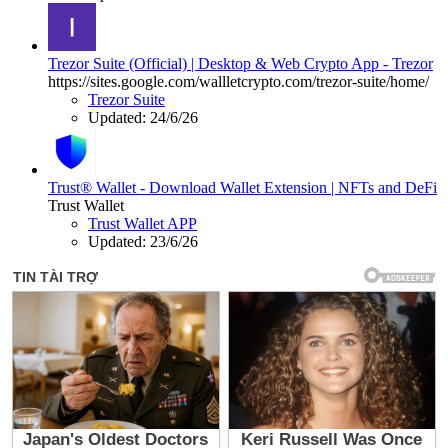
Trezor Suite (Official) | Desktop & Web Crypto App - Trezor
https://sites.google.com/wallletcrypto.com/trezor-suite/home/
Trezor Suite
Updated:
24/6/26
Trust® Wallet - Download Wallet Extension | NFTs and DeFi
Trust Wallet
Trust Wallet APP
Updated:
23/6/26