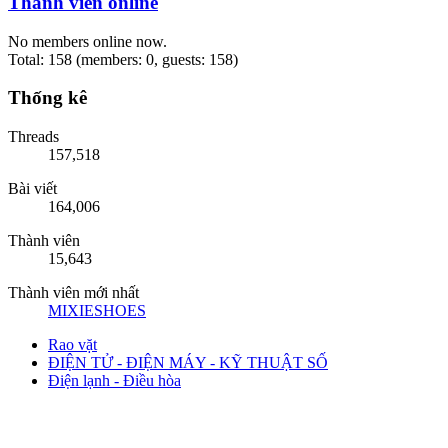
Thành viên online
No members online now.
Total: 158 (members: 0, guests: 158)
Thống kê
Threads
157,518
Bài viết
164,006
Thành viên
15,643
Thành viên mới nhất
MIXIESHOES
Rao vặt
ĐIỆN TỬ - ĐIỆN MÁY - KỸ THUẬT SỐ
Điện lạnh - Điều hòa