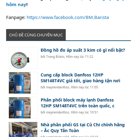
hôm nay
!
Fanpage:
https://www.facebook.com/BM.Barista
CHỦ ĐỀ CÙNG CHUYÊN MỤC
Đồng hồ đo áp suất 3 kim có gì nổi bật?
bởi
Trang Bilalo
,
Hôm nay lúc 11:22
Cung cấp block Danfoss 12HP
SM148T4VC giá tốt, giao hàng tận nơi
bởi
maynendanfoss
,
Hôm nay lúc 11:05
Phân phối block máy lạnh Danfoss
12HP SM148T4VC trên toàn quốc, c
bởi
maynendanfoss
,
Hôm nay lúc 10:51
Nhà phân phối GS tại Củ Chi chính hãng
– Ắc Quy Tân Toàn
bởi
contentideas04
,
Hôm nay lúc 10:18