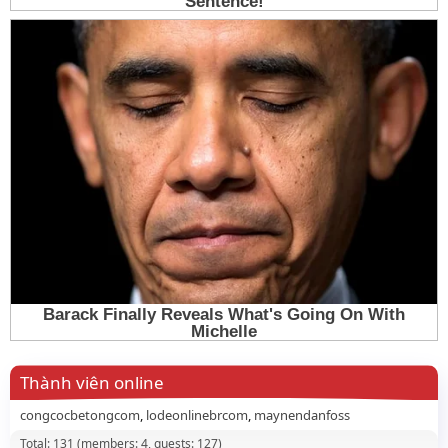
Thành viên online
congcocbetongcom
lodeonlinebrcom
maynendanfoss
Total: 131 (members: 4, guests: 127)