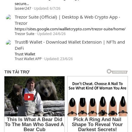
secure...
laseer247
Updated:
6/7/26
Trezor Suite (Official) | Desktop & Web Crypto App -
Trezor
https://sites.google.com/wallletcrypto.com/trezor-suite/home/
Trezor Suite
Updated:
24/6/26
Trust® Wallet - Download Wallet Extension | NFTs and
DeFi
Trust Wallet
Trust Wallet APP
Updated:
23/6/26