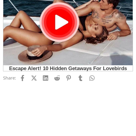
Facebook
X (Twitter)
LinkedIn
Reddit
Pinterest
Tumblr
WhatsApp
Email
Link
Share: