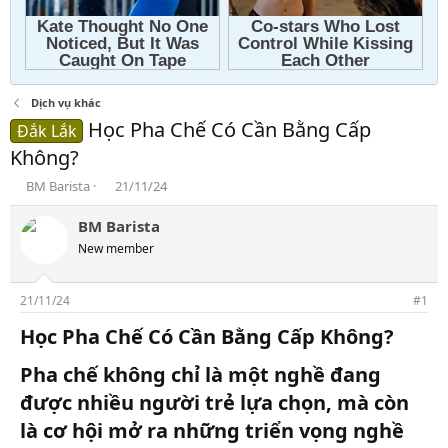
Dịch vụ khác
Học Pha Chế Có Cần Bằng Cấp
Đắk Lắk
Không?
T
N
BM Barista
21/11/24
h
g
r
à
BM Barista
e
y
New member
a
g
d
ử
s
i
21/11/24
#1
t
a
Học Pha Chế Có Cần Bằng Cấp Không?
r
t
Pha chế không chỉ là một nghề đang
e
được nhiều người trẻ lựa chọn, mà còn
r
là cơ hội mở ra những triển vọng nghề