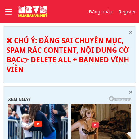
Đăng nhập
Register
❌ CHÚ Ý: ĐĂNG SAI CHUYÊN MỤC,
SPAM RÁC CONTENT, NỘI DUNG CỜ
BẠC👉 DELETE ALL + BANNED VĨNH
VIỄN