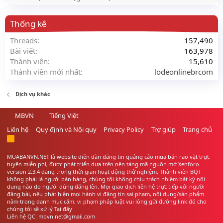
Thống kê
Threads
157,490
Bài viết
163,978
Thành viên
15,610
Thành viên mới nhất
lodeonlinebrcom
Dịch vụ khác
MBVN
Tiếng Việt
Liên hệ
Quy định và Nội quy
Privacy Policy
Trợ giúp
Trang chủ
R
S
S
MUABANVN.NET là website diễn đàn đăng tin quảng cáo
mua bán rao vặt
trực
tuyến miễn phí, được phát triển dựa trên nền tảng mã nguồn mở Xenforo
version 2.3.4 đang trong thời gian hoạt động thử nghiệm. Thành viên BQT
không phải là người bán hàng, chúng tôi không chịu trách nhiệm bất kỳ nội
dung nào do người dùng đăng lên. Mọi giao dịch liên hệ trực tiếp với người
đăng bài, nếu phát hiện mọi hành vi đăng tin sai phạm, nội dung/sản phẩm
nằm trong danh mục cấm, vi phạm pháp luật vui lòng gửi đường link đó cho
chúng tôi sẽ xử lý
Tại đây
Liên hệ QC: mbvn.net@gmail.com