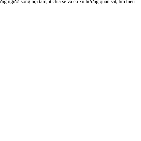
g người sống nội tâm, ít chia sẻ và có xu hướng quan sát, tìm hiểu