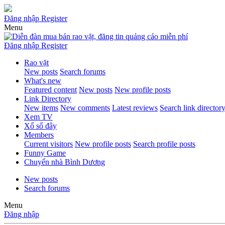
Đăng nhập
Register
Menu
Đăng nhập
Register
Rao vặt
New posts
Search forums
What's new
Featured content
New posts
New profile posts
Link Directory
New items
New comments
Latest reviews
Search link director
Xem TV
Xổ số đây
Members
Current visitors
New profile posts
Search profile posts
Funny Game
Chuyển nhà Bình Dương
New posts
Search forums
Menu
Đăng nhập