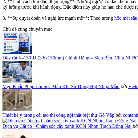
2. **Tính cách kín đáo, thận trọng**: Những người có đặc điểm này 
kỹ lưỡng trước khi hành động. Đặc điểm này giúp họ hạn chế được rủ
3. **Sự quyết đoán và nghị lực mạnh mẽ**: Theo tướng
hốc mắt sâu
Chủ đề cùng chuyên mục
Dây rút K-150IU (3.6x150mm) Chính Hãng – Siêu Bền, Chịu Nhiệt 
Mẹo Khắc Phục Lỗi Sọc Màu Khi Sử Dụng Hạt Nhựa Màu
bởi
Viet
Thiết kế ý tưởng cải tạo thi công nội thất biệt thự Gò Vấp
bởi
content
Dịch vụ Cắt cỏ - Chăm sóc cây xanh KCN Nhơn Trạch Đồng Nai
bở