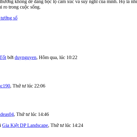
thường không dễ dàng bộc lộ cảm xúc và suy nghĩ của mình. Họ là nhữn
i ro trong cuộc sống.
 tướng số
Tốt
bởi
duynguyen
,
Hôm qua, lúc 10:22
uc190
,
Thứ tư lúc 22:06
ideas04
,
Thứ tư lúc 14:46
i
Gia Kiệt DP Landscape
,
Thứ tư lúc 14:24