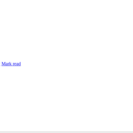
y
Mark read