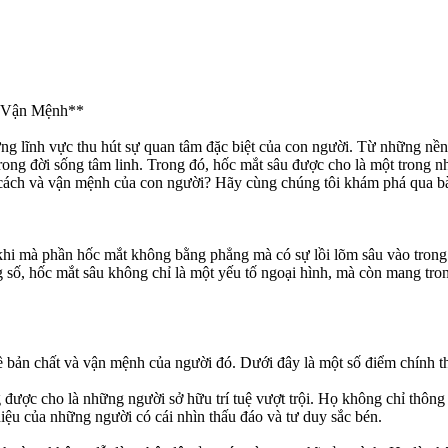
à Vận Mệnh**
 những lĩnh vực thu hút sự quan tâm đặc biệt của con người. Từ những 
rong đời sống tâm linh. Trong đó, hốc mắt sâu được cho là một trong nh
cách và vận mệnh của con người? Hãy cùng chúng tôi khám phá qua bài
 khi mà phần hốc mắt không bằng phẳng mà có sự lồi lõm sâu vào tro
g số, hốc mắt sâu không chỉ là một yếu tố ngoại hình, mà còn mang tr
 về bản chất và vận mệnh của người đó. Dưới đây là một số điểm chính 
được cho là những người sở hữu trí tuệ vượt trội. Họ không chỉ thông 
hiệu của những người có cái nhìn thấu đáo và tư duy sắc bén.