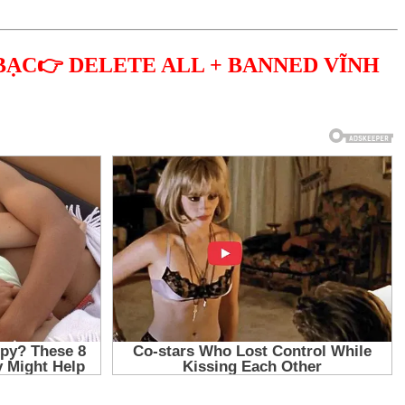
BẠC👉 DELETE ALL + BANNED VĨNH