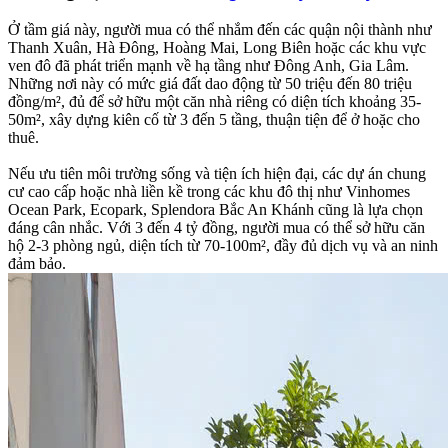
Ở tầm giá này, người mua có thể nhắm đến các quận nội thành như
Thanh Xuân, Hà Đông, Hoàng Mai, Long Biên hoặc các khu vực
ven đô đã phát triển mạnh về hạ tầng như Đông Anh, Gia Lâm.
Những nơi này có mức giá đất dao động từ 50 triệu đến 80 triệu
đồng/m², đủ để sở hữu một căn nhà riêng có diện tích khoảng 35-
50m², xây dựng kiên cố từ 3 đến 5 tầng, thuận tiện để ở hoặc cho
thuê.
Nếu ưu tiên môi trường sống và tiện ích hiện đại, các dự án chung
cư cao cấp hoặc nhà liền kề trong các khu đô thị như Vinhomes
Ocean Park, Ecopark, Splendora Bắc An Khánh cũng là lựa chọn
đáng cân nhắc. Với 3 đến 4 tỷ đồng, người mua có thể sở hữu căn
hộ 2-3 phòng ngủ, diện tích từ 70-100m², đầy đủ dịch vụ và an ninh
đảm bảo.