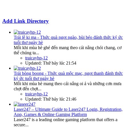
Add Link Directory
Trái lê ki ma - Thức quà ngọt ngào, bùi béo đánh thức ký ức
tuổi thơ ngày hè
Mỗi khi mùa hè ghé đến mang theo cái nắng chói chang, cơ
thể chúng ta...
traicayhp-12
Updated:
Thứ bảy lúc 21:54
Trái bòng boong - Thức quà mộc mạc, ngọt thanh đánh thức
ký ức tuổi thơ ngày hè
Mỗi khi mùa hè mang theo cái nắng oi ả và những cơn mưa
chợt đến chợt...
traicayhp-12
Updated:
Thứ bảy lúc 21:46
Laser247 – Ultimate Guide to Laser247 Login, Registration,
App, Games & Online Gaming Platform
Laser247 is a leading online gaming platform that offers a
secure...