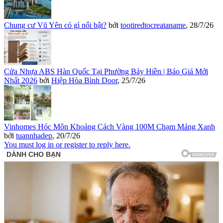
Chung cư Vũ Yên có gì nổi bật?
bởi
tootiredtocreataname
,
28/7/26
Cửa Nhựa ABS Hàn Quốc Tại Phường Bảy Hiền | Báo Giá Mới
Nhất 2026
bởi
Hiệp Hòa Bình Door
,
25/7/26
Vinhomes Hóc Môn Khoảng Cách Vàng 100M Chạm Mảng Xanh
bởi
tuannhadep
,
20/7/26
You must log in or register to reply here.