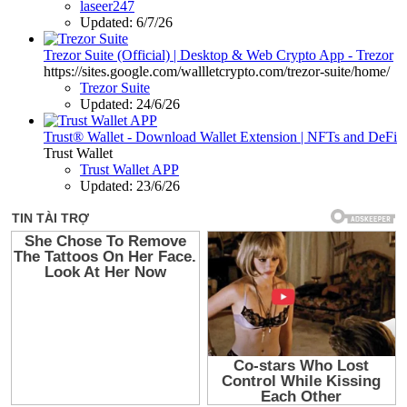
laseer247
Updated:
6/7/26
Trezor Suite (Official) | Desktop & Web Crypto App - Trezor
https://sites.google.com/wallletcrypto.com/trezor-suite/home/
Trezor Suite
Updated:
24/6/26
Trust® Wallet - Download Wallet Extension | NFTs and DeFi
Trust Wallet
Trust Wallet APP
Updated:
23/6/26