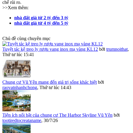
chế rủi ro.
>>Xem thêm:
nhà đất giá từ 2 tỷ đến 3 tỷ
nhà đất giá từ 4 tỷ đến 5 tỷ
Chủ đề cùng chuyên mục
Tuyệt tác kệ treo ly rượu vang inox mạ vàng KL12
bởi
trumnoithat
,
Thứ tư lúc 15:41
Chung cư Vũ Yên mang đến giá trị sống khác biệt
bởi
raovatnhanhchong
,
Thứ tư lúc 14:43
Tiện ích nổi bật của chung cư The Harbor Skyline Vũ Yên
bởi
tootiredtocreataname
,
30/7/26