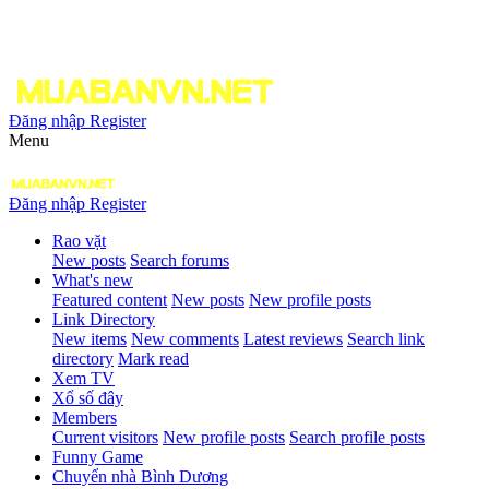
Đăng nhập
Register
Menu
Đăng nhập
Register
Rao vặt
New posts
Search forums
What's new
Featured content
New posts
New profile posts
Link Directory
New items
New comments
Latest reviews
Search link
directory
Mark read
Xem TV
Xổ số đây
Members
Current visitors
New profile posts
Search profile posts
Funny Game
Chuyển nhà Bình Dương