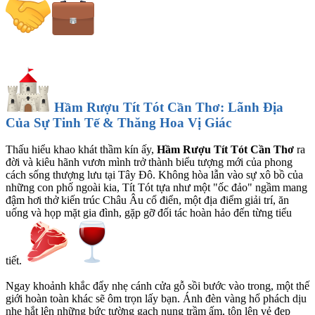
Hầm Rượu Tít Tót Cần Thơ: Lãnh Địa
Của Sự Tinh Tế & Thăng Hoa Vị Giác
Thấu hiểu khao khát thầm kín ấy,
Hầm Rượu Tít Tót Cần Thơ
ra
đời và kiêu hãnh vươn mình trở thành biểu tượng mới của phong
cách sống thượng lưu tại Tây Đô. Không hòa lẫn vào sự xô bồ của
những con phố ngoài kia, Tít Tót tựa như một "ốc đảo" ngầm mang
đậm hơi thở kiến trúc Châu Âu cổ điển, một địa điểm giải trí, ăn
uống và họp mặt gia đình, gặp gỡ đối tác hoàn hảo đến từng tiểu
tiết.
Ngay khoảnh khắc đẩy nhẹ cánh cửa gỗ sồi bước vào trong, một thế
giới hoàn toàn khác sẽ ôm trọn lấy bạn. Ánh đèn vàng hổ phách dịu
nhẹ hắt lên những bức tường gạch nung trầm ấm, tôn lên vẻ đẹp