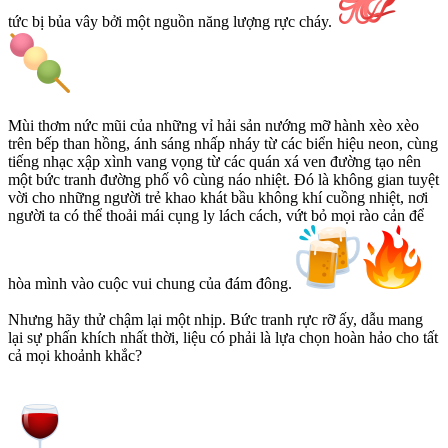
tức bị bủa vây bởi một nguồn năng lượng rực cháy.
Mùi thơm nức mũi của những vỉ hải sản nướng mỡ hành xèo xèo
trên bếp than hồng, ánh sáng nhấp nháy từ các biển hiệu neon, cùng
tiếng nhạc xập xình vang vọng từ các quán xá ven đường tạo nên
một bức tranh đường phố vô cùng náo nhiệt. Đó là không gian tuyệt
vời cho những người trẻ khao khát bầu không khí cuồng nhiệt, nơi
người ta có thể thoải mái cụng ly lách cách, vứt bỏ mọi rào cản để
hòa mình vào cuộc vui chung của đám đông.
Nhưng hãy thử chậm lại một nhịp. Bức tranh rực rỡ ấy, dẫu mang
lại sự phấn khích nhất thời, liệu có phải là lựa chọn hoàn hảo cho tất
cả mọi khoảnh khắc?