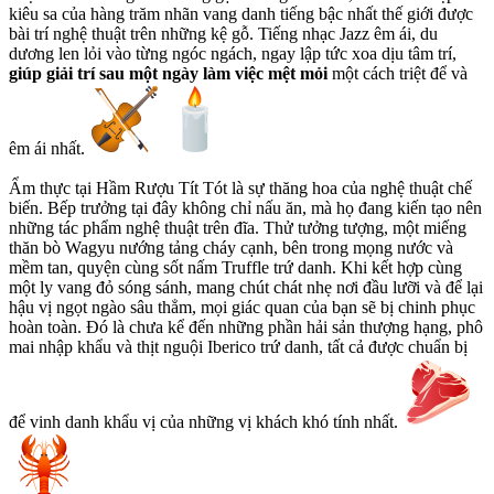
kiêu sa của hàng trăm nhãn vang danh tiếng bậc nhất thế giới được
bài trí nghệ thuật trên những kệ gỗ. Tiếng nhạc Jazz êm ái, du
dương len lỏi vào từng ngóc ngách, ngay lập tức xoa dịu tâm trí,
giúp giải trí sau một ngày làm việc mệt mỏi
một cách triệt để và
êm ái nhất.
Ẩm thực tại Hầm Rượu Tít Tót là sự thăng hoa của nghệ thuật chế
biến. Bếp trưởng tại đây không chỉ nấu ăn, mà họ đang kiến tạo nên
những tác phẩm nghệ thuật trên đĩa. Thử tưởng tượng, một miếng
thăn bò Wagyu nướng tảng cháy cạnh, bên trong mọng nước và
mềm tan, quyện cùng sốt nấm Truffle trứ danh. Khi kết hợp cùng
một ly vang đỏ sóng sánh, mang chút chát nhẹ nơi đầu lưỡi và để lại
hậu vị ngọt ngào sâu thẳm, mọi giác quan của bạn sẽ bị chinh phục
hoàn toàn. Đó là chưa kể đến những phần hải sản thượng hạng, phô
mai nhập khẩu và thịt nguội Iberico trứ danh, tất cả được chuẩn bị
để vinh danh khẩu vị của những vị khách khó tính nhất.