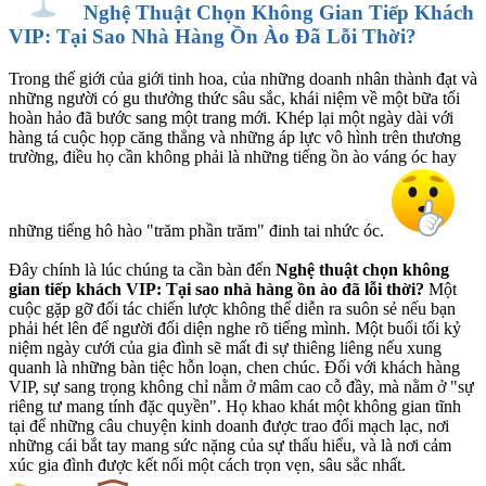
Nghệ Thuật Chọn Không Gian Tiếp Khách
VIP: Tại Sao Nhà Hàng Ồn Ào Đã Lỗi Thời?
Trong thế giới của giới tinh hoa, của những doanh nhân thành đạt và
những người có gu thưởng thức sâu sắc, khái niệm về một bữa tối
hoàn hảo đã bước sang một trang mới. Khép lại một ngày dài với
hàng tá cuộc họp căng thẳng và những áp lực vô hình trên thương
trường, điều họ cần không phải là những tiếng ồn ào váng óc hay
những tiếng hô hào "trăm phần trăm" đinh tai nhức óc.
Đây chính là lúc chúng ta cần bàn đến
Nghệ thuật chọn không
gian tiếp khách VIP: Tại sao nhà hàng ồn ào đã lỗi thời?
Một
cuộc gặp gỡ đối tác chiến lược không thể diễn ra suôn sẻ nếu bạn
phải hét lên để người đối diện nghe rõ tiếng mình. Một buổi tối kỷ
niệm ngày cưới của gia đình sẽ mất đi sự thiêng liêng nếu xung
quanh là những bàn tiệc hỗn loạn, chen chúc. Đối với khách hàng
VIP, sự sang trọng không chỉ nằm ở mâm cao cỗ đầy, mà nằm ở "sự
riêng tư mang tính đặc quyền". Họ khao khát một không gian tĩnh
tại để những câu chuyện kinh doanh được trao đổi mạch lạc, nơi
những cái bắt tay mang sức nặng của sự thấu hiểu, và là nơi cảm
xúc gia đình được kết nối một cách trọn vẹn, sâu sắc nhất.