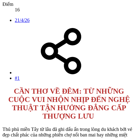
Điểm
16
21/4/26
#1
CẦN THƠ VỀ ĐÊM: TỪ NHỮNG
CUỘC VUI NHỘN NHỊP ĐẾN NGHỆ
THUẬT TẬN HƯỞNG ĐẲNG CẤP
THƯỢNG LƯU
Thủ phủ miền Tây từ lâu đã ghi dấu ấn trong lòng du khách bởi vẻ
đẹp chất phác của những phiên chợ nổi ban mai hay những miệt