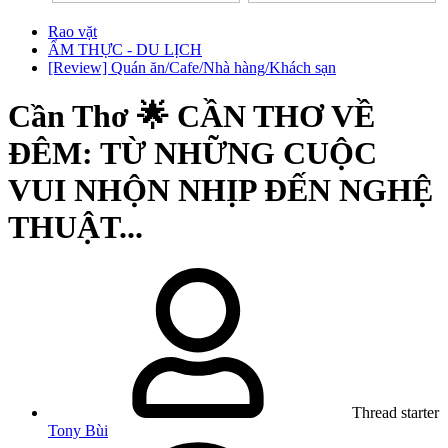
Rao vặt
ẨM THỰC - DU LỊCH
[Review] Quán ăn/Cafe/Nhà hàng/Khách sạn
Cần Thơ
🌟 CẦN THƠ VỀ
ĐÊM: TỪ NHỮNG CUỘC
VUI NHỘN NHỊP ĐẾN NGHỆ
THUẬT...
Thread starter
Tony Bùi