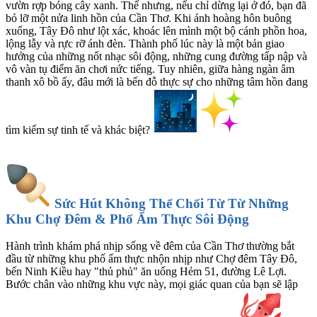
vườn rợp bóng cây xanh. Thế nhưng, nếu chỉ dừng lại ở đó, bạn đã
bỏ lỡ một nửa linh hồn của Cần Thơ. Khi ánh hoàng hôn buông
xuống, Tây Đô như lột xác, khoác lên mình một bộ cánh phồn hoa,
lộng lẫy và rực rỡ ánh đèn. Thành phố lúc này là một bản giao
hưởng của những nốt nhạc sôi động, những cung đường tấp nập và
vô vàn tụ điểm ăn chơi nức tiếng. Tuy nhiên, giữa hàng ngàn âm
thanh xô bồ ấy, đâu mới là bến đỗ thực sự cho những tâm hồn đang
tìm kiếm sự tinh tế và khác biệt?
Sức Hút Không Thể Chối Từ Từ Những
Khu Chợ Đêm & Phố Ẩm Thực Sôi Động
Hành trình khám phá nhịp sống về đêm của Cần Thơ thường bắt
đầu từ những khu phố ẩm thực nhộn nhịp như Chợ đêm Tây Đô,
bến Ninh Kiều hay "thủ phủ" ăn uống Hẻm 51, đường Lê Lợi.
Bước chân vào những khu vực này, mọi giác quan của bạn sẽ lập