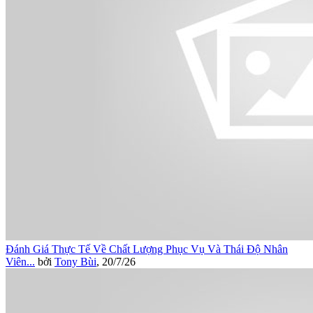
Đánh Giá Thực Tế Về Chất Lượng Phục Vụ Và Thái Độ Nhân
Viên...
bởi
Tony Bùi
,
20/7/26