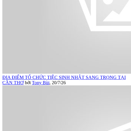
ĐỊA ĐIỂM TỔ CHỨC TIỆC SINH NHẬT SANG TRỌNG TẠI
CẦN THƠ
bởi
Tony Bùi
,
20/7/26