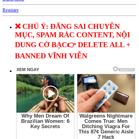
Register
❌ CHÚ Ý: ĐĂNG SAI CHUYÊN
MỤC, SPAM RÁC CONTENT, NỘI
DUNG CỜ BẠC👉 DELETE ALL +
BANNED VĨNH VIỄN