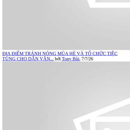
ĐỊA ĐIỂM TRÁNH NÓNG MÙA HÈ VÀ TỔ CHỨC TIỆC
TÙNG CHO DÂN VĂN...
bởi
Tony Bùi
,
7/7/26