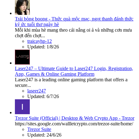
Trái bòng boong - Thức quà mộc mạc, ngọt thanh đánh thức
ký ức tuổi thơ ngày hè
Mỗi khi mùa hè mang theo cái nắng oi ả và những cơn mưa
chợt đến chợt...
traicayhp-12
Updated:
1/8/26
Laser247 – Ultimate Guide to Laser247 Login, Registration,
App, Games & Online Gaming Platform
Laser247 is a leading online gaming platform that offers a
secure...
laseer247
Updated:
6/7/26
Trezor Suite (Official) | Desktop & Web Crypto App - Trezor
https://sites.google.com/wallletcrypto.com/trezor-suite/home/
Trezor Suite
Updated:
24/6/26