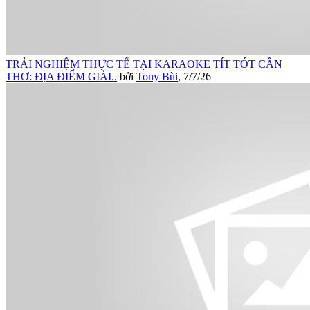
TRẢI NGHIỆM THỰC TẾ TẠI KARAOKE TÍT TÓT CẦN
THƠ: ĐỊA ĐIỂM GIẢI..
bởi
Tony Bùi
,
7/7/26