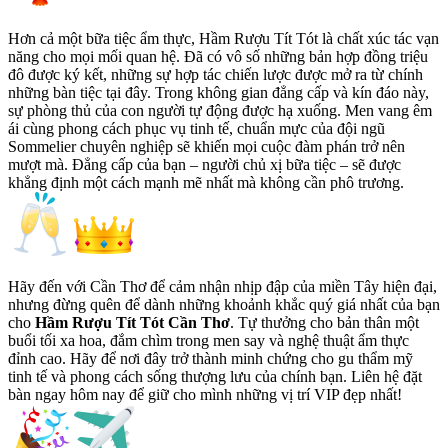
Hơn cả một bữa tiệc ẩm thực, Hầm Rượu Tít Tót là chất xúc tác vạn
năng cho mọi mối quan hệ. Đã có vô số những bản hợp đồng triệu
đô được ký kết, những sự hợp tác chiến lược được mở ra từ chính
những bàn tiệc tại đây. Trong không gian đẳng cấp và kín đáo này,
sự phòng thủ của con người tự động được hạ xuống. Men vang êm
ái cùng phong cách phục vụ tinh tế, chuẩn mực của đội ngũ
Sommelier chuyên nghiệp sẽ khiến mọi cuộc đàm phán trở nên
mượt mà. Đẳng cấp của bạn – người chủ xị bữa tiệc – sẽ được
khẳng định một cách mạnh mẽ nhất mà không cần phô trương.
Hãy đến với Cần Thơ để cảm nhận nhịp đập của miền Tây hiện đại,
nhưng đừng quên để dành những khoảnh khắc quý giá nhất của bạn
cho
Hầm Rượu Tít Tót Cần Thơ
. Tự thưởng cho bản thân một
buổi tối xa hoa, đắm chìm trong men say và nghệ thuật ẩm thực
đỉnh cao. Hãy để nơi đây trở thành minh chứng cho gu thẩm mỹ
tinh tế và phong cách sống thượng lưu của chính bạn. Liên hệ đặt
bàn ngay hôm nay để giữ cho mình những vị trí VIP đẹp nhất!