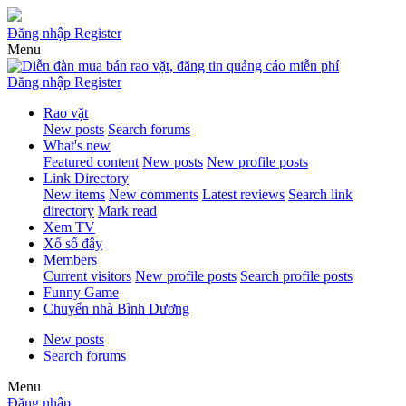
Đăng nhập
Register
Menu
Đăng nhập
Register
Rao vặt
New posts
Search forums
What's new
Featured content
New posts
New profile posts
Link Directory
New items
New comments
Latest reviews
Search link
directory
Mark read
Xem TV
Xổ số đây
Members
Current visitors
New profile posts
Search profile posts
Funny Game
Chuyển nhà Bình Dương
New posts
Search forums
Menu
Đăng nhập