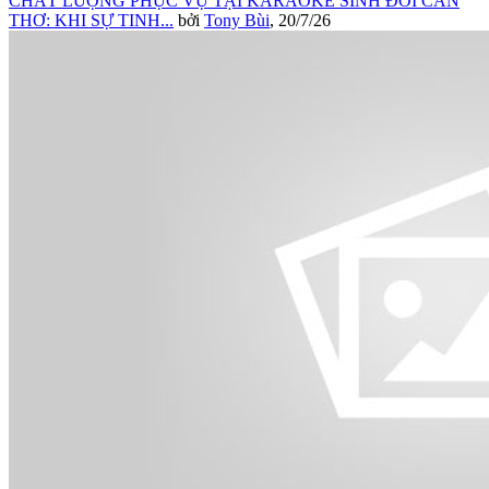
CHẤT LƯỢNG PHỤC VỤ TẠI KARAOKE SINH ĐÔI CẦN
THƠ: KHI SỰ TINH...
bởi
Tony Bùi
,
20/7/26