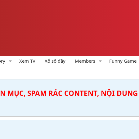
ory
Xem TV
Xổ số đây
Members
Funny Game
ÊN MỤC, SPAM RÁC CONTENT, NỘI DUNG 