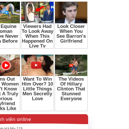
h viên online
m Hà My 123