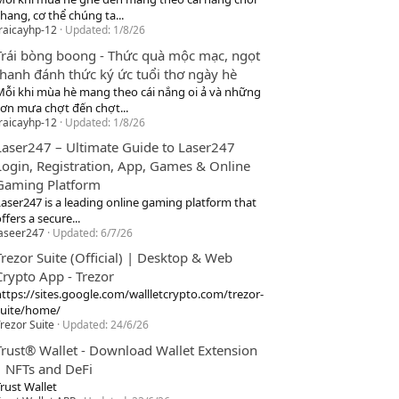
hang, cơ thể chúng ta...
raicayhp-12
Updated:
1/8/26
Trái bòng boong - Thức quà mộc mạc, ngọt
thanh đánh thức ký ức tuổi thơ ngày hè
Mỗi khi mùa hè mang theo cái nắng oi ả và những
cơn mưa chợt đến chợt...
raicayhp-12
Updated:
1/8/26
Laser247 – Ultimate Guide to Laser247
Login, Registration, App, Games & Online
Gaming Platform
Laser247 is a leading online gaming platform that
ffers a secure...
laseer247
Updated:
6/7/26
Trezor Suite (Official) | Desktop & Web
Crypto App - Trezor
https://sites.google.com/wallletcrypto.com/trezor-
suite/home/
rezor Suite
Updated:
24/6/26
Trust® Wallet - Download Wallet Extension
| NFTs and DeFi
rust Wallet