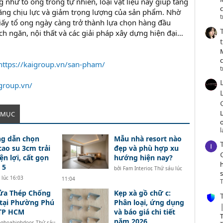
ng như tổ ong trong tự nhiên, loại vật liệu này giúp tăng
c
ăng chịu lực và giảm trọng lượng của sản phẩm. Nhờ
t
ấy tổ ong ngày càng trở thành lựa chọn hàng đầu
ch ngăn, nội thất và các giải pháp xây dựng hiện đại…
https://kaigroup.vn/san-pham/
t
igroup.vn/
 MỤC
o
g dẫn chọn
Mẫu nhà resort nào
ao su 3cm trải
đẹp và phù hợp xu
ện lợi, cất gọn
hướng hiện nay?
 5
bởi
Fam Interior
,
Thứ sáu lúc
 lúc 16:03
11:04
T
ửa Thép Chống
Kẹp xà gồ chữ c:
tại Phường Phú
Phân loại, ứng dụng
 TP HCM
và báo giá chi tiết
T
năm 2026
nghoabinhdoor
,
Thứ sáu