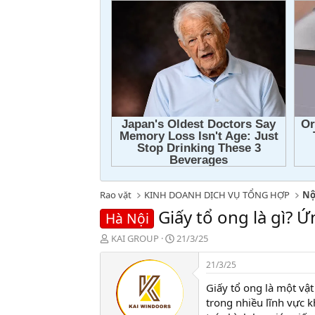
Rao vặt
KINH DOANH DỊCH VỤ TỔNG HỢP
Nộ
Giấy tổ ong là gì?
Hà Nội
T
N
KAI GROUP
21/3/25
h
g
r
à
21/3/25
e
y
Giấy tổ ong là một vậ
a
g
d
ử
trong nhiều lĩnh vực k
s
i