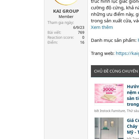
trúc hình lục giác giố
t
cường độ cứng, khả n
KAI GROUP
a
những ưu điểm này, gi
r
Member
trong sản xuất cửa, vá
t
Tham gia ngày
Xem thêm
e
6/9/23
Bài viết
769
r
Reaction score
0
Danh mục sản phẩm:
Điểm
16
Trang web:
https://ka
CHỦ ĐỀ CÙNG CHUYÊN
Hướn
nệm c
sàn ti
trong
bởi
Instock Furniture
,
Thứ sáu
Giá C
Cháy 
Mỹ -
bởi
Tra