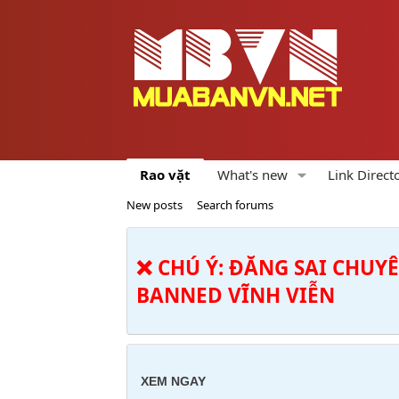
Rao vặt
What's new
Link Direct
New posts
Search forums
❌ CHÚ Ý: ĐĂNG SAI CHUY
BANNED VĨNH VIỄN