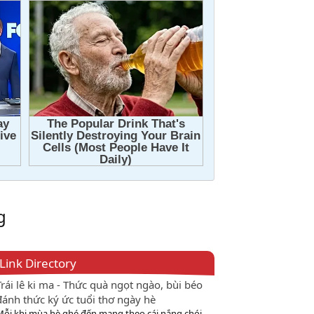
g
Link Directory
Trái lê ki ma - Thức quà ngọt ngào, bùi béo
đánh thức ký ức tuổi thơ ngày hè
Mỗi khi mùa hè ghé đến mang theo cái nắng chói