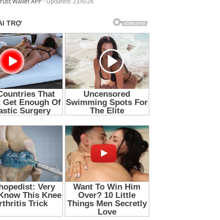
rust Wallet APP
Updated:
23/6/26