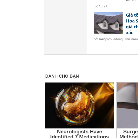
lúc 10:21
Giá t
Hoa S
giá c
xác
bởi
langtumuadong
,
Thứ năm 