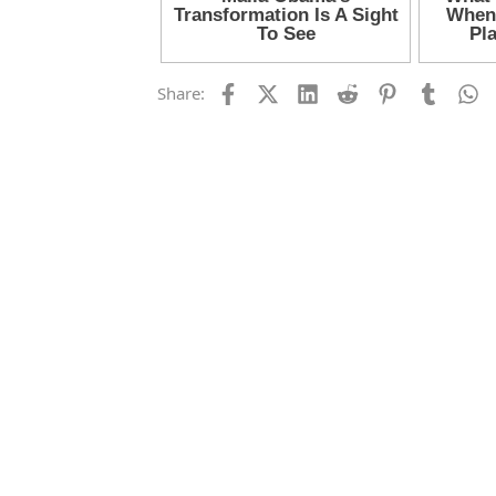
Facebook
X (Twitter)
LinkedIn
Reddit
Pinterest
Tumblr
W
Share: