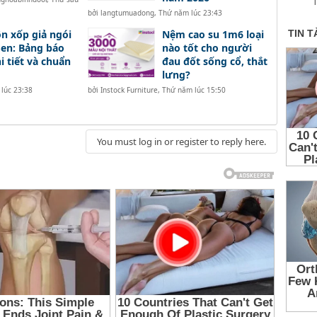
T
bởi
langtumuadong
,
Thứ năm lúc 23:43
ôn xốp giả ngói
Nệm cao su 1m6 loại
en: Bảng báo
nào tốt cho người
hi tiết và chuẩn
đau đốt sống cổ, thắt
lưng?
lúc 23:38
bởi
Instock Furniture
,
Thứ năm lúc 15:50
You must log in or register to reply here.