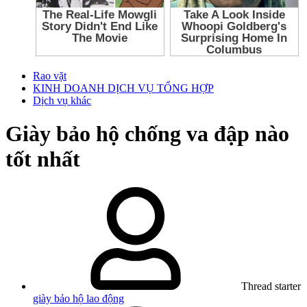
Rao vặt
KINH DOANH DỊCH VỤ TỔNG HỢP
Dịch vụ khác
Giày bảo hộ chống va đập nào
tốt nhất
Thread starter
giày bảo hộ lao động