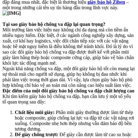
đập đáng mua nhất, đặc biệt là thương hiệu
giày bảo hộ Ziben
–
một trong những cái tên uy tín hàng đầu trong lĩnh vực này.
Tại sao giày bảo hộ chống va đập lại quan trọng?
Môi trường làm việc hiện nay không chỉ đa dạng mà còn tiềm ẩn
nhiều nguy hiểm. Đặc biệt, ở các ngành công nghiệp xây dựng, sản
xuất, cơ khí hay logistics, việc đôi chân tiếp xúc với các vật nặng
hoặc bề mặt nguy hiểm là điều không thể tránh khỏi. Đó là lý do vì
sao các đôi giày bảo hộ chống va đập được thiết kế với phần mũi
giày làm bằng thép hoặc composite cứng cáp, giúp bảo vệ bàn chân
khỏi lực tác động mạnh mẽ.
Ngoài khả năng chống va đập, một đôi giày bảo hộ tốt còn mang lại
sự thoải mái cho người sử dụng, giúp họ không bị đau nhức khi
phải làm việc trong thời gian dài. Vì vậy, lựa chọn giày bảo hộ phù
hợp không chỉ bảo vệ an toàn mà còn nâng cao hiệu suất làm việc.
Đặc điểm của một đôi giày bảo hộ chống va đập chất lượng cao
Khi tìm kiếm giày bảo hộ chống va đập, bạn cần lưu ý một số yếu
tố quan trọng sau đây:
Chất liệu mũi giày:
Phần mũi giày thường được làm từ thép
hoặc composite, giúp chống lại lực va đập từ các vật nặng rơi
xuống. Composite nhẹ hơn thép nhưng vẫn đảm bảo độ bền
tương đương.
Đế giày chống trượt:
Đế giày cần được làm từ cao su hoặc