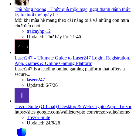
Trái bòng boong - Thức quà mộc mạc, ngọt thanh đánh thức
ký ức tuổi thơ ngày hè
Mỗi khi mùa hè mang theo cái nắng oi ả và những cơn mưa
chợt đến chợt...
traicayhp-12
Updated:
Thứ bảy lúc 21:46
Laser247 – Ultimate Guide to Laser247 Login, Registration,
App, Games & Online Gaming Platform
Laser247 is a leading online gaming platform that offers a
secure...
laseer247
Updated:
6/7/26
Trezor Suite (Official) | Desktop & Web Crypto App - Trezor
https://sites.google.com/wallletcrypto.com/trezor-suite/home/
Trezor Suite
Updated:
24/6/26