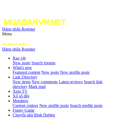
Đăng nhập
Register
Menu
Đăng nhập
Register
Rao vặt
New posts
Search forums
What's new
Featured content
New posts
New profile posts
Link Directory
New items
New comments
Latest reviews
Search link
directory
Mark read
Xem TV
Xổ số đây
Members
Current visitors
New profile posts
Search profile posts
Funny Game
Chuyển nhà Bình Dương