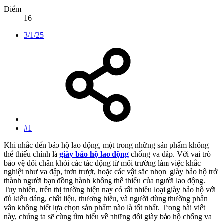
Điểm
16
3/1/25
#1
Khi nhắc đến bảo hộ lao động, một trong những sản phẩm không
thể thiếu chính là
giày bảo hộ lao động
chống va đập. Với vai trò
bảo vệ đôi chân khỏi các tác động từ môi trường làm việc khắc
nghiệt như va đập, trơn trượt, hoặc các vật sắc nhọn, giày bảo hộ trở
thành người bạn đồng hành không thể thiếu của người lao động.
Tuy nhiên, trên thị trường hiện nay có rất nhiều loại giày bảo hộ với
đủ kiểu dáng, chất liệu, thương hiệu, và người dùng thường phân
vân không biết lựa chọn sản phẩm nào là tốt nhất. Trong bài viết
này, chúng ta sẽ cùng tìm hiểu về những đôi giày bảo hộ chống va