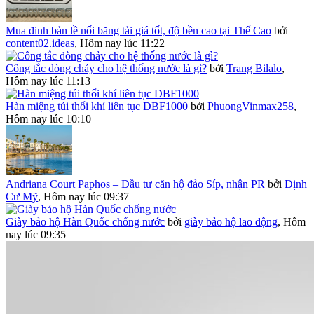
Mua đinh bản lề nối băng tải giá tốt, độ bền cao tại Thế Cao
bởi
content02.ideas
,
Hôm nay lúc 11:22
Công tắc dòng chảy cho hệ thống nước là gì?
bởi
Trang Bilalo
,
Hôm nay lúc 11:13
Hàn miệng túi thổi khí liên tục DBF1000
bởi
PhuongVinmax258
,
Hôm nay lúc 10:10
Andriana Court Paphos – Đầu tư căn hộ đảo Síp, nhận PR
bởi
Định
Cư Mỹ
,
Hôm nay lúc 09:37
Giày bảo hộ Hàn Quốc chống nước
bởi
giày bảo hộ lao động
,
Hôm
nay lúc 09:35