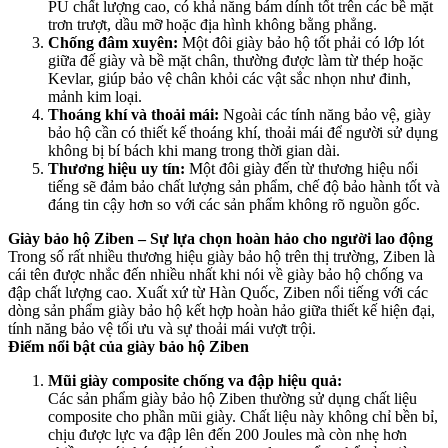
PU chất lượng cao, có khả năng bám dính tốt trên các bề mặt
trơn trượt, dầu mỡ hoặc địa hình không bằng phẳng.
Chống đâm xuyên:
Một đôi giày bảo hộ tốt phải có lớp lót
giữa đế giày và bề mặt chân, thường được làm từ thép hoặc
Kevlar, giúp bảo vệ chân khỏi các vật sắc nhọn như đinh,
mảnh kim loại.
Thoáng khí và thoải mái:
Ngoài các tính năng bảo vệ, giày
bảo hộ cần có thiết kế thoáng khí, thoải mái để người sử dụng
không bị bí bách khi mang trong thời gian dài.
Thương hiệu uy tín:
Một đôi giày đến từ thương hiệu nổi
tiếng sẽ đảm bảo chất lượng sản phẩm, chế độ bảo hành tốt và
đáng tin cậy hơn so với các sản phẩm không rõ nguồn gốc.
Giày bảo hộ Ziben – Sự lựa chọn hoàn hảo cho người lao động
Trong số rất nhiều thương hiệu giày bảo hộ trên thị trường, Ziben là
cái tên được nhắc đến nhiều nhất khi nói về giày bảo hộ chống va
đập chất lượng cao. Xuất xứ từ Hàn Quốc, Ziben nổi tiếng với các
dòng sản phẩm giày bảo hộ kết hợp hoàn hảo giữa thiết kế hiện đại,
tính năng bảo vệ tối ưu và sự thoải mái vượt trội.
Điểm nổi bật của giày bảo hộ Ziben
Mũi giày composite chống va đập hiệu quả:
Các sản phẩm giày bảo hộ Ziben thường sử dụng chất liệu
composite cho phần mũi giày. Chất liệu này không chỉ bền bỉ,
chịu được lực va đập lên đến 200 Joules mà còn nhẹ hơn