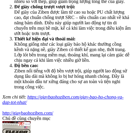
nhiều so với thép, giúp giảm trọng lượng tổng thể của giày.
Đế giày chống trượt vượt trội:
Đế giày của Ziben được làm từ cao su hoặc PU chất lượng
cao, đạt chuẩn chống trượt SRC – tiêu chuẩn cao nhất về khả
năng bám dính. Điều này giúp người lao động tự tin di
chuyển trên mọi bề mặt, kể cả khi làm việc trong điều kiện ẩm
ướt hoặc trơn trượt.
Thiết kế hiện đại và thoải mái:
Không giống như các loại giày bảo hộ khác thường cồng
kềnh và nặng nề, giày Ziben có thiết kế gọn nhẹ, thời trang.
Lớp lót bên trong mềm mại, thoáng khí, mang lại cảm giác dễ
chịu ngay cả khi làm việc nhiều giờ liền.
Độ bền cao:
Ziben nổi tiếng với độ bền vượt trội, giúp người lao động sử
dụng lâu dài mà không lo bị hư hỏng nhanh chóng. Đây là
một khoản đầu tư xứng đáng cho sự an toàn và tiện nghi
trong công việc.
Xem chi tiết:
https://giaybaohoziben.com/giay-bao-ho-chong-va-
dap-tot-nhat/
http://giaybaohoziben.com/
Chủ đề cùng chuyên mục