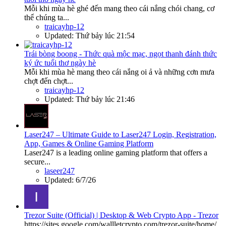
Mỗi khi mùa hè ghé đến mang theo cái nắng chói chang, cơ
thể chúng ta...
traicayhp-12
Updated:
Thứ bảy lúc 21:54
Trái bòng boong - Thức quà mộc mạc, ngọt thanh đánh thức
ký ức tuổi thơ ngày hè
Mỗi khi mùa hè mang theo cái nắng oi ả và những cơn mưa
chợt đến chợt...
traicayhp-12
Updated:
Thứ bảy lúc 21:46
Laser247 – Ultimate Guide to Laser247 Login, Registration,
App, Games & Online Gaming Platform
Laser247 is a leading online gaming platform that offers a
secure...
laseer247
Updated:
6/7/26
Trezor Suite (Official) | Desktop & Web Crypto App - Trezor
https://sites.google.com/wallletcrypto.com/trezor-suite/home/