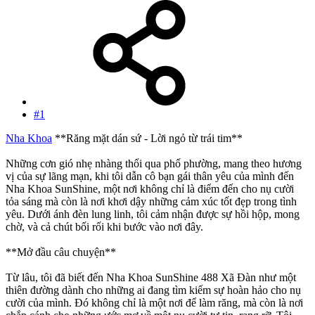
#1
Nha Khoa
**Răng mặt dán sứ - Lời ngỏ từ trái tim**
Những cơn gió nhẹ nhàng thổi qua phố phường, mang theo hương
vị của sự lãng mạn, khi tôi dẫn cô bạn gái thân yêu của mình đến
Nha Khoa SunShine, một nơi không chỉ là điểm đến cho nụ cười
tỏa sáng mà còn là nơi khơi dậy những cảm xúc tốt đẹp trong tình
yêu. Dưới ánh đèn lung linh, tôi cảm nhận được sự hồi hộp, mong
chờ, và cả chút bối rối khi bước vào nơi đây.
**Mở đầu câu chuyện**
Từ lâu, tôi đã biết đến Nha Khoa SunShine 488 Xã Đàn như một
thiên đường dành cho những ai đang tìm kiếm sự hoàn hảo cho nụ
cười của mình. Đó không chỉ là một nơi để làm răng, mà còn là nơi