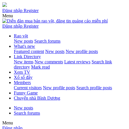
Đăng nhập
Register
Menu
Đăng nhập
Register
Rao vặt
New posts
Search forums
What's new
Featured content
New posts
New profile posts
Link Directory
New items
New comments
Latest reviews
Search link
directory
Mark read
Xem TV
Xổ số đây
Members
Current visitors
New profile posts
Search profile posts
Funny Game
Chuyển nhà Bình Dương
New posts
Search forums
Menu
Đăng nhập