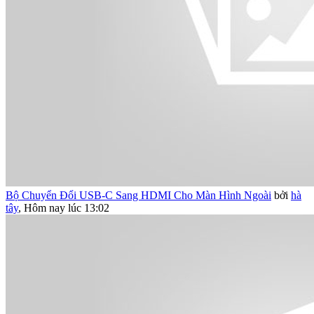
Bộ Chuyển Đổi USB-C Sang HDMI Cho Màn Hình Ngoài
bởi
hà
tây
,
Hôm nay lúc 13:02