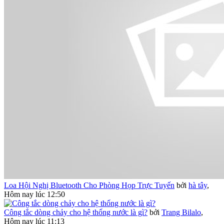
Loa Hội Nghị Bluetooth Cho Phòng Họp Trực Tuyến
bởi
hà tây
,
Hôm nay lúc 12:50
Công tắc dòng chảy cho hệ thống nước là gì?
bởi
Trang Bilalo
,
Hôm nay lúc 11:13