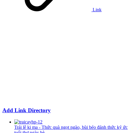
Link
Add Link Directory
Trái lê ki ma - Thức quà ngọt ngào, bùi béo đánh thức ký ức
tuổi thơ ngày hè