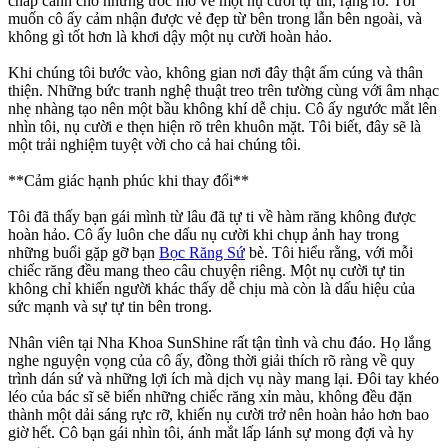
chắp cánh cho những ước mơ về một nụ cười tự tin, rạng rỡ. Tôi
muốn cô ấy cảm nhận được vẻ đẹp từ bên trong lẫn bên ngoài, và
không gì tốt hơn là khơi dậy một nụ cười hoàn hảo.
Khi chúng tôi bước vào, không gian nơi đây thật ấm cúng và thân
thiện. Những bức tranh nghệ thuật treo trên tường cùng với âm nhạc
nhẹ nhàng tạo nên một bầu không khí dễ chịu. Cô ấy ngước mắt lên
nhìn tôi, nụ cười e thẹn hiện rõ trên khuôn mặt. Tôi biết, đây sẽ là
một trải nghiệm tuyệt vời cho cả hai chúng tôi.
**Cảm giác hạnh phúc khi thay đổi**
Tôi đã thấy bạn gái mình từ lâu đã tự ti về hàm răng không được
hoàn hảo. Cô ấy luôn che dấu nụ cười khi chụp ảnh hay trong
những buổi gặp gỡ bạn
Bọc Răng Sứ
bè. Tôi hiểu rằng, với mỗi
chiếc răng đều mang theo câu chuyện riêng. Một nụ cười tự tin
không chỉ khiến người khác thấy dễ chịu mà còn là dấu hiệu của
sức mạnh và sự tự tin bên trong.
Nhân viên tại Nha Khoa SunShine rất tận tình và chu đáo. Họ lắng
nghe nguyện vọng của cô ấy, đồng thời giải thích rõ ràng về quy
trình dán sứ và những lợi ích mà dịch vụ này mang lại. Đôi tay khéo
léo của bác sĩ sẽ biến những chiếc răng xỉn màu, không đều đặn
thành một dải sáng rực rỡ, khiến nụ cười trở nên hoàn hảo hơn bao
giờ hết. Cô bạn gái nhìn tôi, ánh mắt lấp lánh sự mong đợi và hy