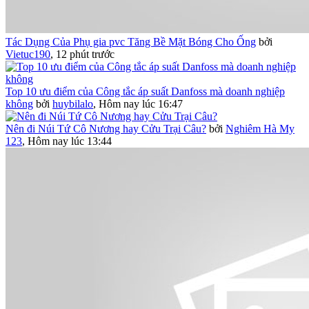
Tác Dụng Của Phụ gia pvc Tăng Bề Mặt Bóng Cho Ống
bởi
Vietuc190
,
12 phút trước
Top 10 ưu điểm của Công tắc áp suất Danfoss mà doanh nghiệp
không
bởi
huybilalo
,
Hôm nay lúc 16:47
Nên đi Núi Tứ Cô Nương hay Cửu Trại Câu?
bởi
Nghiêm Hà My
123
,
Hôm nay lúc 13:44