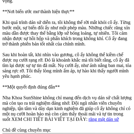
vọng.
**Nơi biến ước mơ thành hiện thực**
Khi quá trình dán sứ diễn ra, tôi không thể rời mắt khỏi cô ấy. Từng
bước một, sự biến đổi ấy như một phép màu. Những chiếc răng xỉn
màu dần được thay thế bằng lớp sứ bóng loáng, tự nhiên. Tôi cảm
nhận được sự hồi hộp và phấn khích trong không khí. Cô ấy đang
trở thành phiên bản tốt nhất của chính mình.
Sau khi hoàn tất, khi nhìn vào gương, cô ấy không thể kiềm chế
được nụ cười rạng rỡ. Đó là khoảnh khắc mà tôi biết rằng, cô ấy đã
tìm lại được sự tự tin đã mất. Nụ cười ấy, như ánh nắng ban mai, tỏa
sáng rực rỡ. Tôi thấy lòng mình ấm áp, tự hào khi thấy người mình
yêu hạnh phúc.
**Một quyết định đúng đắn**
Nha Khoa SunShine không chỉ mang đến dịch vụ dán sứ chất lượng
mà còn tạo ra trải nghiệm đáng nhớ. Đội ngũ nhân viên chuyên
nghiệp, tận tâm và dày dạn kinh nghiệm đã giúp cô ấy không chỉ có
một nụ cười hoàn hảo mà còn cảm thấy thoải mái và tự tin trong
suốt XEM CHI TIẾT BÀI VIẾT TẠI ĐÂY:
răng mặt dán sứ
Chủ đề cùng chuyên mục