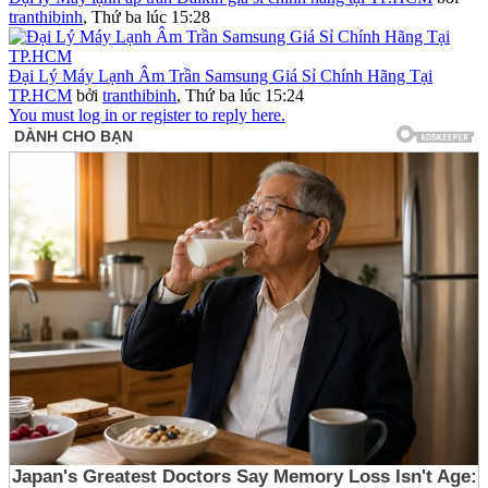
tranthibinh
,
Thứ ba lúc 15:28
Đại Lý Máy Lạnh Âm Trần Samsung Giá Sỉ Chính Hãng Tại
TP.HCM
bởi
tranthibinh
,
Thứ ba lúc 15:24
You must log in or register to reply here.