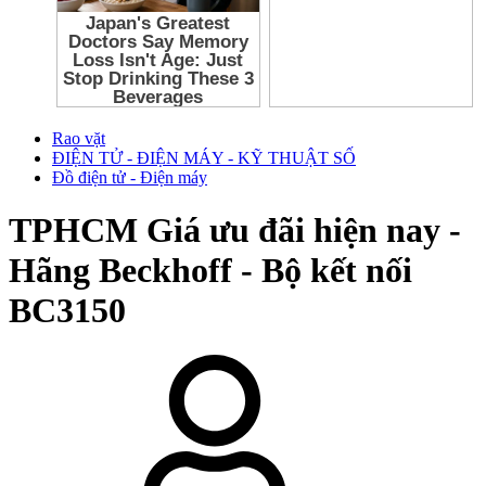
Rao vặt
ĐIỆN TỬ - ĐIỆN MÁY - KỸ THUẬT SỐ
Đồ điện tử - Điện máy
TPHCM
Giá ưu đãi hiện nay -
Hãng Beckhoff - Bộ kết nối
BC3150