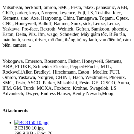
Mitsubishi, beckhoff, omron, SMC, Festo, takex, panasonic, ABB,
CKD, parker, koyo, Norgren, keyence, Fuji, LS, Toshiba, Idec,
Siemens, sino, Axe, Hanyoung, Chint, Tamagawa, Togami, Optex,
CNC, Honeywell, Balluff, Baumer, Sunx, sick, Lenze, Leuze,
Yaskawa, Pro-face, Rexroth, Weintek, Gefran, Samkoon, phoenix,
Eaton, Delta, Pilz. Ifm, wago, Schneider, Máy giảm tốc, Biến tần,
màn hình, servo, driver, mô đun, thắng từ, xy lanh, van điện từ, cảm
biến, camera, ..
Yokogawa, Emerson, Rosemount, Fisher, Honeywell, Siemens,
ABB, FLUKE, Schneider Electric, Pepperl+Fuchs, MTL,
Rockwell(Allen Bradley), Hirschmann, Eaton , Moeller, FUJI,
Omron, Yaskawa, Norgren, CHINT, Hach, Weidmuller, Phoenix,
SMC, Testo, ASCO, Parker, Mitsubishi, Festo, GE, CISCO, Auma,
IFM, GM, Turck, MOXA, Foxboro, Krohne, Swagelok, LS,
Advantech, Dwyer, Endress Hauser, Bently Nevada,Moog
Attachments
BC3150 10.jpg
298.9 KB · Đọc: 76