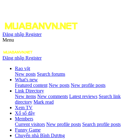
Đăng nhập
Register
Menu
Đăng nhập
Register
Rao vặt
New posts
Search forums
What's new
Featured content
New posts
New profile posts
Link Directory
New items
New comments
Latest reviews
Search link
directory
Mark read
Xem TV
Xổ số đây
Members
Current visitors
New profile posts
Search profile posts
Funny Game
Chuyển nhà Bình Dương