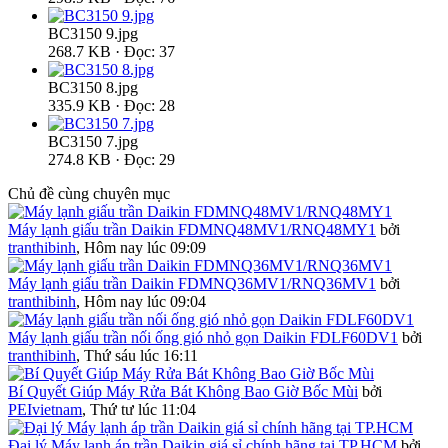
BC3150 9.jpg
268.7 KB · Đọc: 37
BC3150 8.jpg
335.9 KB · Đọc: 28
BC3150 7.jpg
274.8 KB · Đọc: 29
Chủ đề cùng chuyên mục
Máy lạnh giấu trần Daikin FDMNQ48MV1/RNQ48MY1
bởi
tranthibinh
,
Hôm nay lúc 09:09
Máy lạnh giấu trần Daikin FDMNQ36MV1/RNQ36MV1
bởi
tranthibinh
,
Hôm nay lúc 09:04
Máy lạnh giấu trần nối ống gió nhỏ gọn Daikin FDLF60DV1
bởi
tranthibinh
,
Thứ sáu lúc 16:11
Bí Quyết Giúp Máy Rửa Bát Không Bao Giờ Bốc Mùi
bởi
PEIvietnam
,
Thứ tư lúc 11:04
Đại lý Máy lạnh áp trần Daikin giá sỉ chính hãng tại TP.HCM
bởi