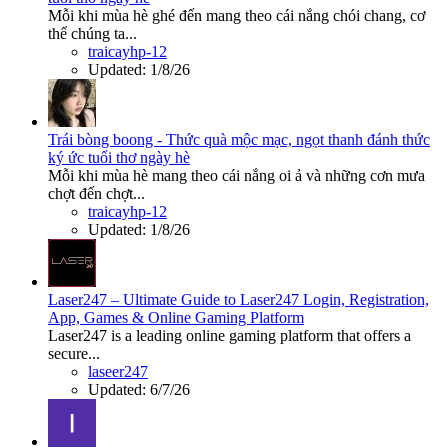
Mỗi khi mùa hè ghé đến mang theo cái nắng chói chang, cơ
thể chúng ta...
traicayhp-12
Updated:
1/8/26
Trái bòng boong - Thức quà mộc mạc, ngọt thanh đánh thức
ký ức tuổi thơ ngày hè
Mỗi khi mùa hè mang theo cái nắng oi ả và những cơn mưa
chợt đến chợt...
traicayhp-12
Updated:
1/8/26
Laser247 – Ultimate Guide to Laser247 Login, Registration,
App, Games & Online Gaming Platform
Laser247 is a leading online gaming platform that offers a
secure...
laseer247
Updated:
6/7/26