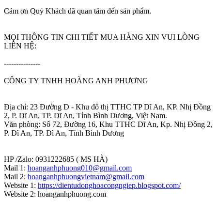
Cảm ơn Quý Khách đã quan tâm đến sản phẩm.
MỌI THÔNG TIN CHI TIẾT MUA HÀNG XIN VUI LÒNG
LIÊN HỆ:
---------------
CÔNG TY TNHH HOÀNG ANH PHƯƠNG
Địa chỉ: 23 Đường D - Khu đô thị TTHC TP Dĩ An, KP. Nhị Đồng
2, P. Dĩ An, TP. Dĩ An, Tỉnh Bình Dương, Việt Nam.
Văn phòng: Số 72, Đường 16, Khu TTHC Dĩ An, Kp. Nhị Đồng 2,
P. Dĩ An, TP. Dĩ An, Tỉnh Bình Dương
HP /Zalo: 0931222685 ( MS HÀ)
Mail 1:
hoanganhphuong010@gmail.com
Mail 2:
hoanganhphuongvietnam@gmail.com
Website 1:
https://dientudonghoacongngiep.blogspot.com/
Website 2: hoanganhphuong.com