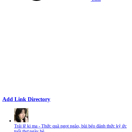
Add Link Directory
Trái lê ki ma - Thức quà ngọt ngào, bùi béo đánh thức ký ức
tuổi thơ ngày hè