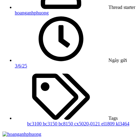
Thread starter
hoanganhphuong
Ngày gửi
3/6/25
Tags
bc3100
bc3150
bc8150
cx5020-0121
el1809
kl3464