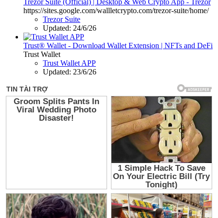
Trezor Suite (Official) | Desktop & Web Crypto App - Trezor
https://sites.google.com/wallletcrypto.com/trezor-suite/home/
Trezor Suite
Updated:
24/6/26
Trust® Wallet - Download Wallet Extension | NFTs and DeFi
Trust Wallet
Trust Wallet APP
Updated:
23/6/26