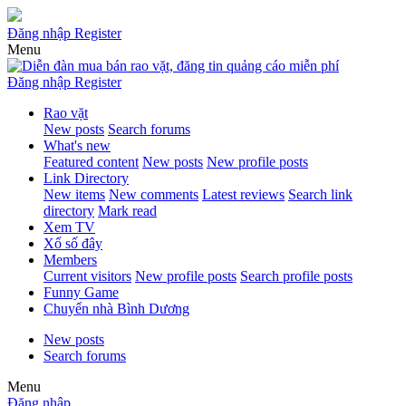
Đăng nhập
Register
Menu
Đăng nhập
Register
Rao vặt
New posts
Search forums
What's new
Featured content
New posts
New profile posts
Link Directory
New items
New comments
Latest reviews
Search link
directory
Mark read
Xem TV
Xổ số đây
Members
Current visitors
New profile posts
Search profile posts
Funny Game
Chuyển nhà Bình Dương
New posts
Search forums
Menu
Đăng nhập