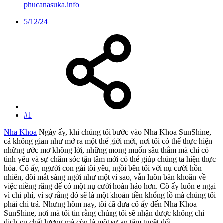
phucanasuka.info
5/12/24
#1
Nha Khoa
Ngày ấy, khi chúng tôi bước vào Nha Khoa SunShine,
cả không gian như mở ra một thế giới mới, nơi tôi có thể thực hiện
những ước mơ không lời, những mong muốn sâu thẳm mà chỉ có
tình yêu và sự chăm sóc tận tâm mới có thể giúp chúng ta hiện thực
hóa. Cô ấy, người con gái tôi yêu, ngồi bên tôi với nụ cười hồn
nhiên, đôi mắt sáng ngời như một vì sao, vẫn luôn băn khoăn về
việc niềng răng để có một nụ cười hoàn hảo hơn. Cô ấy luôn e ngại
vì chi phí, vì sợ rằng đó sẽ là một khoản tiền khổng lồ mà chúng tôi
phải chi trả. Nhưng hôm nay, tôi đã đưa cô ấy đến Nha Khoa
SunShine, nơi mà tôi tin rằng chúng tôi sẽ nhận được không chỉ
dịch vụ chất lượng mà còn là một sự an tâm tuyệt đối.