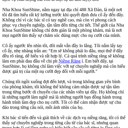
Nha Khoa SunShine, nằm ngay tại địa chỉ 488 Xã Đàn, là một nơi
tôi đã tìm hiểu rất kỹ lưỡng trước khi quyết định đưa cô ấy đến đây.
Không chỉ vì các bác sĩ có tay nghề cao, mà còn vì phong cách
phục vụ chuyên nghiệp, tận tâm đến từng chi tiết. Thế giới của Nha
Khoa SunShine không chỉ đơn giản là một phòng khám, mà là nơi
mọi người tìm thấy sự chăm sóc đúng mực cho nụ cười của mình.
Cô ấy ngước lên nhìn tôi, đôi mắt vẫn đầy lo lắng. Tôi nắm lấy tay
cô ấy, nhẹ nhàng trấn an: “Em sẽ không phải lo đâu, mọi thứ ở đây
đều rõ ràng, dễ hiểu và rất hợp lý. Cả quá trình niềng răng sẽ không
làm em phải đau đầu về chi ph
Niềng Răng
í. Em biết đấy, tại
SunShine, họ không chỉ làm việc với sự chuyên nghiệp mà còn hiểu
được giá trị của một nụ cười đẹp đối với mỗi người.”
Chúng tôi ngồi xuống đợi đến lượt, và trong không gian yên bình
của phòng khám, tôi không thể không cảm nhận được sự tận tâm
trong từng bước di chuyển của các nhân viên tại đây. Họ không chỉ
là những người làm nghề mà là những người bạn đồng hành trong
hành trình làm đẹp cho nụ cười. Tôi có thể cảm nhận được sự chu
đáo trong từng câu nói, mỗi ánh nhìn của họ.
Khi bác sĩ tiến đến và giải thích về các dịch vụ niềng răng, tôi có thể
thấy sự chuyên nghiệp trong từng câu từ của bác sĩ, nhưng quan
trọng hơn là sự lắng nghe và hiểu biết sâu sắc về từng lo lắng của