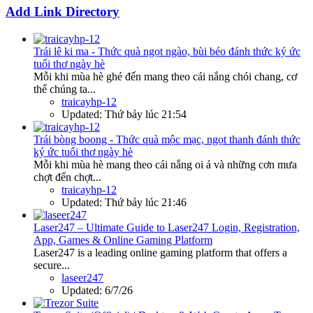
Add Link Directory
Trái lê ki ma - Thức quà ngọt ngào, bùi béo đánh thức ký ức
tuổi thơ ngày hè
Mỗi khi mùa hè ghé đến mang theo cái nắng chói chang, cơ
thể chúng ta...
traicayhp-12
Updated:
Thứ bảy lúc 21:54
Trái bòng boong - Thức quà mộc mạc, ngọt thanh đánh thức
ký ức tuổi thơ ngày hè
Mỗi khi mùa hè mang theo cái nắng oi ả và những cơn mưa
chợt đến chợt...
traicayhp-12
Updated:
Thứ bảy lúc 21:46
Laser247 – Ultimate Guide to Laser247 Login, Registration,
App, Games & Online Gaming Platform
Laser247 is a leading online gaming platform that offers a
secure...
laseer247
Updated:
6/7/26