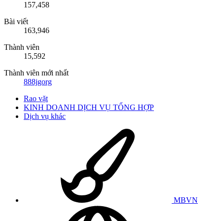
157,458
Bài viết
163,946
Thành viên
15,592
Thành viên mới nhất
888jgorg
Rao vặt
KINH DOANH DỊCH VỤ TỔNG HỢP
Dịch vụ khác
MBVN