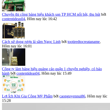
Chuyên thi công bảng hiệu khách sạn TP HCM nổi bật, thu hút
bởi
contentideas04
,
Hôm nay lúc 16:42
Cách sử dụng rượu lá sâm Ngọc Linh
bởi
tootiredtocreataname
,
Hôm nay lúc 16:01
Công ty làm bảng hiệu quảng cáo quận 1 chuyên nghiệp, có bảo
hành
bởi
contentideas04
,
Hôm nay lúc 15:49
Lợi Ích Khi Gia Công Mỹ Phẩm
bởi
caonguyennui86
,
Hôm nay lúc
15:28