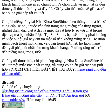
khách hàng. Không ai ép chúng tôi lựa chọn dịch vụ nào, tất cả đều
được giải thích rõ ràng và đầy đủ. Cô ấy vẫn thắc mắc về giá cả, và
bác sĩ đã giải đáp rất chi tiết.
Chi phí niềng răng tại Nha Khoa SunShine, theo thông tin mà bác sĩ
cung cấp, sẽ phụ thuộc vào tình trạng răng miệng của từng người,
nhưng điểm đặc biệt ở đây là mức giá rất hợp lý so với chất lượng
dịch vụ mà bạn nhận được. Tại SunShine, bạn sẽ không phải lo lắng
về việc bị đội giá hay chi trả một số tiền không xứng đáng. Họ luôn
minh bạch trong mọi khâu, và quan trọng hơn hết, họ luôn mang
đến giải pháp tốt nhất cho từng khách hàng, từ niềng răng mắc cài
đến niềng răng trong suốt.
Chúng tôi được biết, chi phí niềng răng tại Nha Khoa SunShine bắt
đầu từ một mức khá phải chăng, và cũng có nhiều gói dịch vụ phù
hợp với XEM CHI TIẾT BÀI VIẾT TẠI ĐÂY:
niềng răng cho đều
giá bao nhiêu
dfsdfsdf
Chủ đề cùng chuyên mục
Bảng giá thi công nhà cấp 4 phường Thới An trọn gói
bởi
contentideas04
,
Hôm nay lúc 16:45