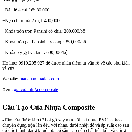
+Bản lề 4 cái /bộ: 80,000
+Nẹp chỉ nhựa 2 mặt: 400,000
+Khóa tròn trơn Pansini có chìa: 200,000/bộ
+Khóa tròn gạt Pansini tay cong: 350,000/bộ
+Khóa tay gạt vickini : 600,000/bộ
Hotline: 0919.205.927 để được nhận thêm tư vấn rõ về các phụ kiện
và cửa
Website:
maucuanhuadep.com
Xem:
giá cửa nhựa composite
Cấu Tạo Cửa Nhựa Composite
-Tấm cửa được làm từ bột gỗ xay mịn với hạt nhựa PVC và keo
chuyên dụng trộn lẫn đều với nhau, dưới nhiệt độ và áp suất cao sau
đó đúc thành dạng khuôn đã có sẵn.Tạo nên chất liệu bền và cứng