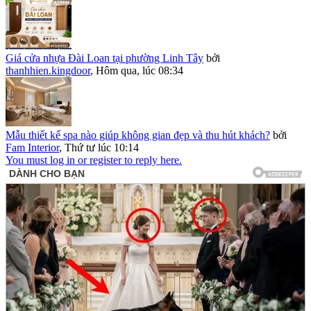
Giá cửa nhựa Đài Loan tại phường Linh Tây
bởi
thanhhien.kingdoor
,
Hôm qua, lúc 08:34
Mẫu thiết kế spa nào giúp không gian đẹp và thu hút khách?
bởi
Fam Interior
,
Thứ tư lúc 10:14
You must log in or register to reply here.