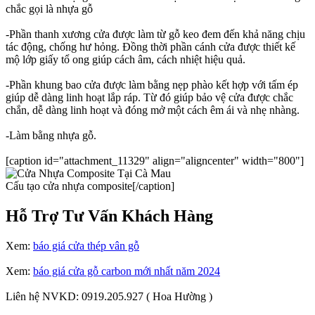
chắc gọi là nhựa gỗ
-Phần thanh xương cửa được làm từ gỗ keo đem đến khả năng chịu
tác động, chống hư hỏng. Đồng thời phần cánh cửa được thiết kế
mộ lớp giấy tổ ong giúp cách âm, cách nhiệt hiệu quả.
-Phần khung bao cửa được làm bằng nẹp phào kết hợp với tấm ép
giúp dễ dàng linh hoạt lắp ráp. Từ đó giúp bảo vệ cửa được chắc
chắn, dễ dàng linh hoạt và đóng mở một cách êm ái và nhẹ nhàng.
-Làm bằng nhựa gỗ.
[caption id="attachment_11329" align="aligncenter" width="800"]
Cấu tạo cửa nhựa composite[/caption]
Hỗ Trợ Tư Vấn Khách Hàng
Xem:
báo giá cửa thép vân gỗ
Xem:
báo giá cửa gỗ carbon mới nhất năm 2024
Liên hệ NVKD: 0919.205.927 ( Hoa Hường )