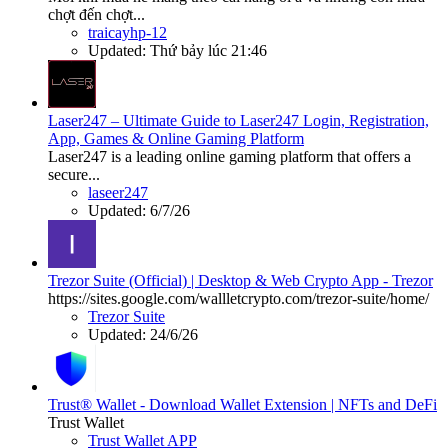
chợt đến chợt...
traicayhp-12
Updated:
Thứ bảy lúc 21:46
Laser247 – Ultimate Guide to Laser247 Login, Registration,
App, Games & Online Gaming Platform
Laser247 is a leading online gaming platform that offers a
secure...
laseer247
Updated:
6/7/26
Trezor Suite (Official) | Desktop & Web Crypto App - Trezor
https://sites.google.com/wallletcrypto.com/trezor-suite/home/
Trezor Suite
Updated:
24/6/26
Trust® Wallet - Download Wallet Extension | NFTs and DeFi
Trust Wallet
Trust Wallet APP