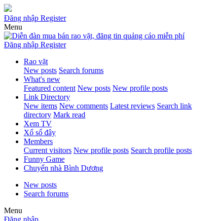
Đăng nhập
Register
Menu
Đăng nhập
Register
Rao vặt
New posts
Search forums
What's new
Featured content
New posts
New profile posts
Link Directory
New items
New comments
Latest reviews
Search link
directory
Mark read
Xem TV
Xổ số đây
Members
Current visitors
New profile posts
Search profile posts
Funny Game
Chuyển nhà Bình Dương
New posts
Search forums
Menu
Đăng nhập