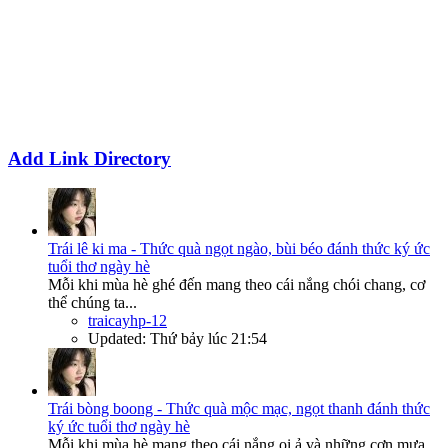
Add Link Directory
Trái lê ki ma - Thức quà ngọt ngào, bùi béo đánh thức ký ức
tuổi thơ ngày hè
Mỗi khi mùa hè ghé đến mang theo cái nắng chói chang, cơ
thể chúng ta...
traicayhp-12
Updated:
Thứ bảy lúc 21:54
Trái bòng boong - Thức quà mộc mạc, ngọt thanh đánh thức
ký ức tuổi thơ ngày hè
Mỗi khi mùa hè mang theo cái nắng oi ả và những cơn mưa