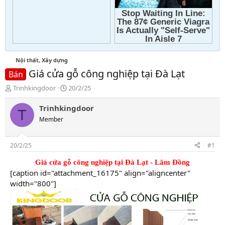
Nội thất, Xây dựng
Giá cửa gỗ công nghiệp tại Đà Lạt
Bán
T
N
Trinhkingdoor
20/2/25
h
g
r
à
Trinhkingdoor
T
e
y
Member
a
g
d
ử
s
i
20/2/25
#1
t
a
Giá cửa gỗ công nghiệp tại Đà Lạt - Lâm Đồng
r
[caption id="attachment_16175" align="aligncenter"
t
width="800"]
e
r