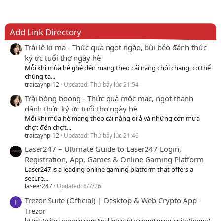
Add Link Directory
Trái lê ki ma - Thức quà ngọt ngào, bùi béo đánh thức
ký ức tuổi thơ ngày hè
Mỗi khi mùa hè ghé đến mang theo cái nắng chói chang, cơ thể
chúng ta...
traicayhp-12
Updated:
Thứ bảy lúc 21:54
Trái bòng boong - Thức quà mộc mạc, ngọt thanh
đánh thức ký ức tuổi thơ ngày hè
Mỗi khi mùa hè mang theo cái nắng oi ả và những cơn mưa
chợt đến chợt...
traicayhp-12
Updated:
Thứ bảy lúc 21:46
Laser247 – Ultimate Guide to Laser247 Login,
Registration, App, Games & Online Gaming Platform
Laser247 is a leading online gaming platform that offers a
secure...
laseer247
Updated:
6/7/26
Trezor Suite (Official) | Desktop & Web Crypto App -
Trezor
https://sites.google.com/wallletcrypto.com/trezor-suite/home/