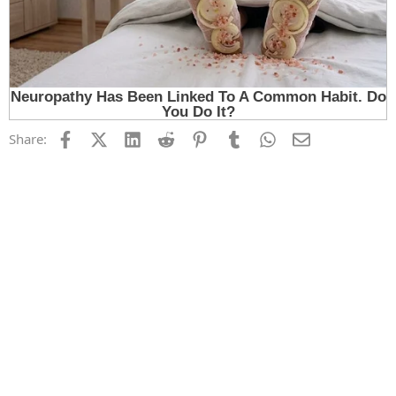
Facebook
X (Twitter)
LinkedIn
Reddit
Pinterest
Tumblr
WhatsApp
Email
Share: