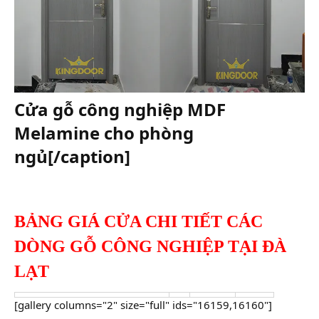
Cửa gỗ công nghiệp MDF
Melamine cho phòng
ngủ[/caption]​
BẢNG GIÁ CỬA CHI TIẾT CÁC
DÒNG GỖ CÔNG NGHIỆP TẠI ĐÀ
LẠT
[gallery columns="2" size="full" ids="16159,16160"]