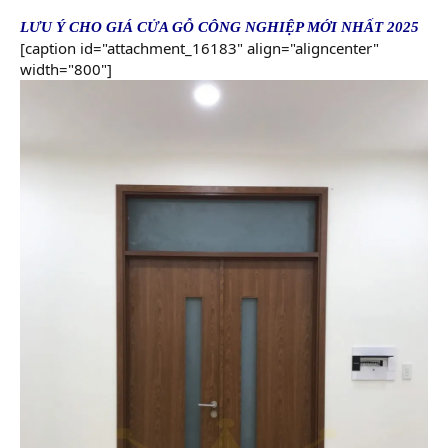
LƯU Ý CHO
GIÁ CỬA GỖ CÔNG NGHIỆP
MỚI NHẤT 2025
[caption id="attachment_16183" align="aligncenter"
width="800"]