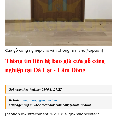
Cửa gỗ công nghiệp cho văn phòng làm việc[/caption]
Thông tin liên hệ báo
giá cửa gỗ công
nghiệp
tại Đà Lạt - Lâm Đồng
Gọi ngay theo hotline: 0846.11.27.27
Website:
cuagocongnghiep.net.vn
Fanpage:
https://www.facebook.com/congtyhoabinhdoor
[caption id="attachment_16173" align="aligncenter"