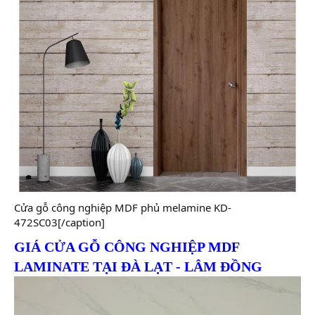
Cửa gỗ công nghiệp MDF phủ melamine KD-
472SC03[/caption]
GIÁ CỬA GỖ CÔNG NGHIỆP MDF
LAMINATE TẠI ĐÀ LẠT - LÂM ĐỒNG