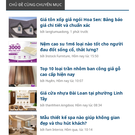
CHỦ ĐỀ CÙNG CHUYÊN MỤC
Giá tôn xốp giả ngói Hoa Sen: Bảng báo
giá chi tiết và chuẩn xác
bởi
langtumuadong
,
1 phút trước
Nệm cao su 1m6 loại nào tốt cho người
đau đốt sống cổ, thắt lưng?
bởi
Instock Furniture
,
Hôm nay lúc 15:50
Top 10 loại trần nhôm ban công giả gỗ
cao cấp hiện nay
bởi
Huyền
,
Hôm nay lúc 10:07
Giá cửa nhựa Đài Loan tại phường Linh
Tây
bởi
thanhhien.kingdoor
,
Hôm nay lúc 08:34
Mẫu thiết kế spa nào giúp không gian
đẹp và thu hút khách?
bởi
Fam Interior
,
Hôm qua, lúc 10:14