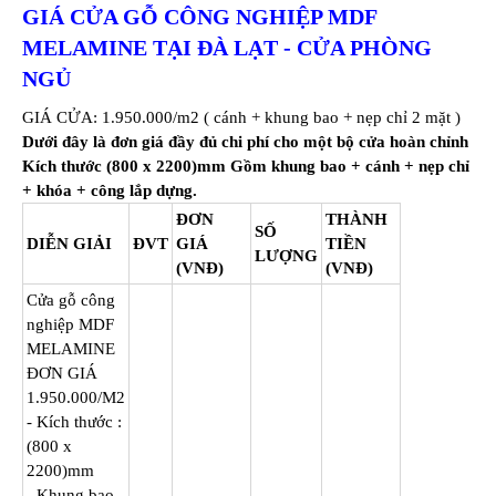
GIÁ CỬA GỖ CÔNG NGHIỆP MDF
MELAMINE TẠI ĐÀ LẠT - CỬA PHÒNG
NGỦ
GIÁ CỬA: 1.950.000/m2 ( cánh + khung bao + nẹp chỉ 2 mặt )
Dưới đây là đơn giá đầy đủ chi phí cho một bộ cửa hoàn chỉnh
Kích thước (800 x 2200)mm Gồm khung bao + cánh + nẹp chỉ
+ khóa + công lắp dựng.
ĐƠN
THÀNH
SỐ
DIỄN GIẢI
ĐVT
GIÁ
TIỀN
LƯỢNG
(VNĐ)
(VNĐ)
Cửa gỗ công
nghiệp MDF
MELAMINE
ĐƠN GIÁ
1.950.000/M2
- Kích thước :
(800 x
2200)mm
- Khung bao