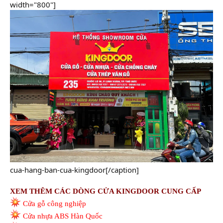
width="800"]
cua-hang-ban-cua-kingdoor[/caption]
XEM THÊM CÁC DÒNG CỬA KINGDOOR CUNG CẤP
Cửa gỗ công nghiệp
Cửa nhựa ABS Hàn Quốc