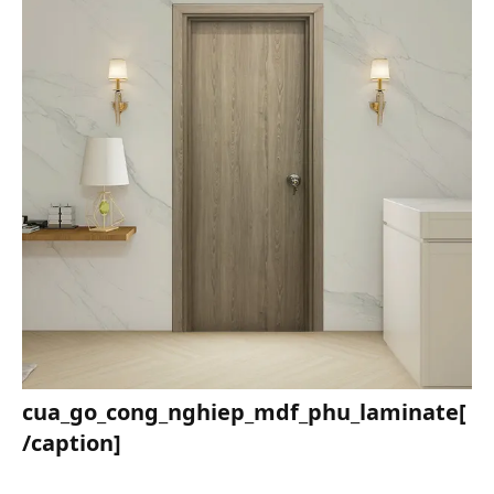
cua_go_cong_nghiep_mdf_phu_laminate[
/caption]​