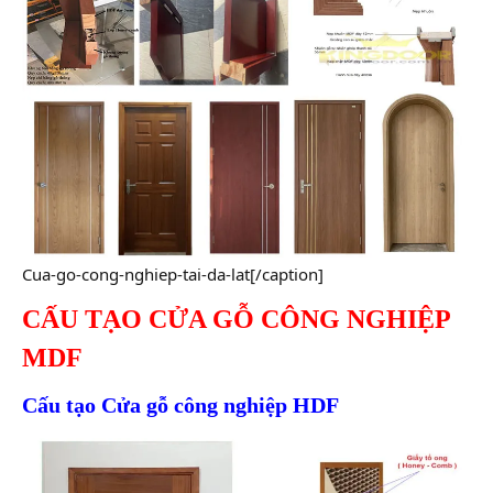
Cua-go-cong-nghiep-tai-da-lat[/caption]
CẤU TẠO CỬA GỖ CÔNG NGHIỆP
MDF
Cấu tạo Cửa gỗ công nghiệp HDF