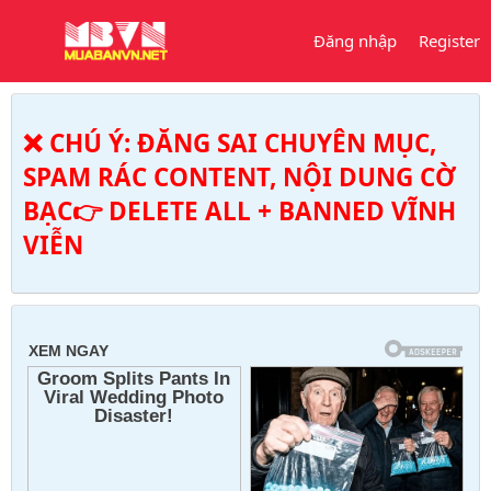
Đăng nhập
Register
❌ CHÚ Ý: ĐĂNG SAI CHUYÊN MỤC,
SPAM RÁC CONTENT, NỘI DUNG CỜ
BẠC👉 DELETE ALL + BANNED VĨNH
VIỄN