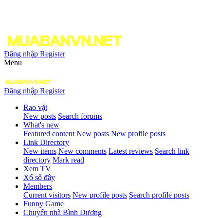
Đăng nhập
Register
Menu
Đăng nhập
Register
Rao vặt
New posts
Search forums
What's new
Featured content
New posts
New profile posts
Link Directory
New items
New comments
Latest reviews
Search link
directory
Mark read
Xem TV
Xổ số đây
Members
Current visitors
New profile posts
Search profile posts
Funny Game
Chuyển nhà Bình Dương