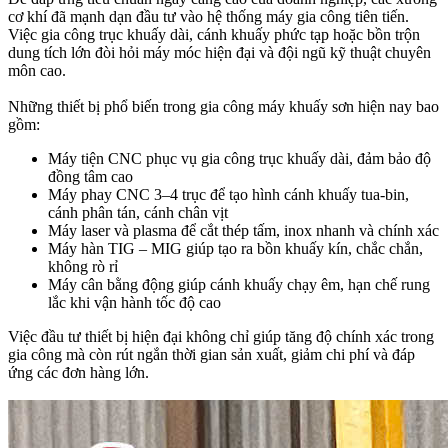
cơ khí đã mạnh dạn đầu tư vào hệ thống máy gia công tiên tiến.
Việc gia công trục khuấy dài, cánh khuấy phức tạp hoặc bồn trộn
dung tích lớn đòi hỏi máy móc hiện đại và đội ngũ kỹ thuật chuyên
môn cao.
Những thiết bị phổ biến trong gia công máy khuấy sơn hiện nay bao
gồm:
Máy tiện CNC phục vụ gia công trục khuấy dài, đảm bảo độ
đồng tâm cao
Máy phay CNC 3–4 trục để tạo hình cánh khuấy tua-bin,
cánh phân tán, cánh chân vịt
Máy laser và plasma để cắt thép tấm, inox nhanh và chính xác
Máy hàn TIG – MIG giúp tạo ra bồn khuấy kín, chắc chắn,
không rò rỉ
Máy cân bằng động giúp cánh khuấy chạy êm, hạn chế rung
lắc khi vận hành tốc độ cao
Việc đầu tư thiết bị hiện đại không chỉ giúp tăng độ chính xác trong
gia công mà còn rút ngắn thời gian sản xuất, giảm chi phí và đáp
ứng các đơn hàng lớn.