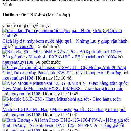
Minh
Hotline:
0967 787 494 (Mr. Dương)
Chủ đề cùng chuyên mục
Cách lắp đặt máy bơm nước hiệu quả – Những lưu ý giúp vận hành
bề
bởi
nhvan226
,
15 phút trước
Bán giá gốc - Mitsubishi FX2N-1PG - Bộ lập trình mới 100%
bởi
nguyenthuy1108
,
58 phút trước
Công tắc cảm ứng Panasonic SW-211 - Cty Hoàng Anh Phương
bởi
nguyenthuy1108
,
Hôm nay lúc 10:48
New Module Mitsubishi FX3G-40MR/ES - Giao hàng toàn quốc
bởi
nguyenthuy1108
,
Hôm nay lúc 10:45
Module L61P-CM - Hàng Mitsubishi giá tốt - Giao hàng toàn quốc
bởi
nguyenthuy1108
,
Hôm nay lúc 10:41
Bình Dương - Xi lanh Festo DNC-125-190-PPV-A - Hàng giá tốt
bởi
nguyenthuy1108
,
Hôm nay lúc 10:37