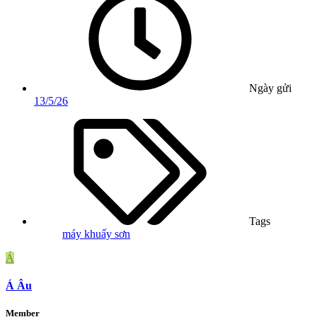
Ngày gửi
13/5/26
Tags
máy khuấy sơn
Á
Á Âu
Member