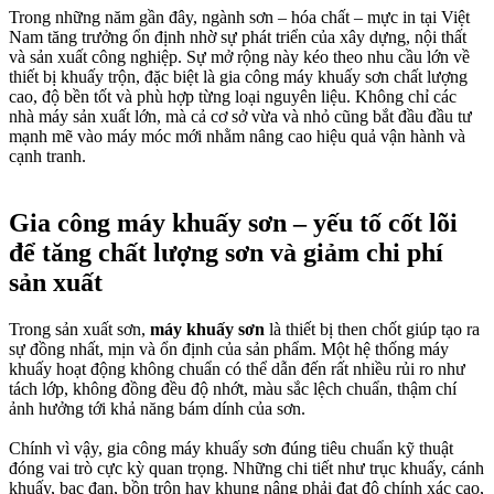
Trong những năm gần đây, ngành sơn – hóa chất – mực in tại Việt
Nam tăng trưởng ổn định nhờ sự phát triển của xây dựng, nội thất
và sản xuất công nghiệp. Sự mở rộng này kéo theo nhu cầu lớn về
thiết bị khuấy trộn, đặc biệt là gia công máy khuấy sơn chất lượng
cao, độ bền tốt và phù hợp từng loại nguyên liệu. Không chỉ các
nhà máy sản xuất lớn, mà cả cơ sở vừa và nhỏ cũng bắt đầu đầu tư
mạnh mẽ vào máy móc mới nhằm nâng cao hiệu quả vận hành và
cạnh tranh.
Gia công máy khuấy sơn – yếu tố cốt lõi
để tăng chất lượng sơn và giảm chi phí
sản xuất
Trong sản xuất sơn,
máy khuấy sơn
là thiết bị then chốt giúp tạo ra
sự đồng nhất, mịn và ổn định của sản phẩm. Một hệ thống máy
khuấy hoạt động không chuẩn có thể dẫn đến rất nhiều rủi ro như
tách lớp, không đồng đều độ nhớt, màu sắc lệch chuẩn, thậm chí
ảnh hưởng tới khả năng bám dính của sơn.
Chính vì vậy, gia công máy khuấy sơn đúng tiêu chuẩn kỹ thuật
đóng vai trò cực kỳ quan trọng. Những chi tiết như trục khuấy, cánh
khuấy, bạc đạn, bồn trộn hay khung nâng phải đạt độ chính xác cao,