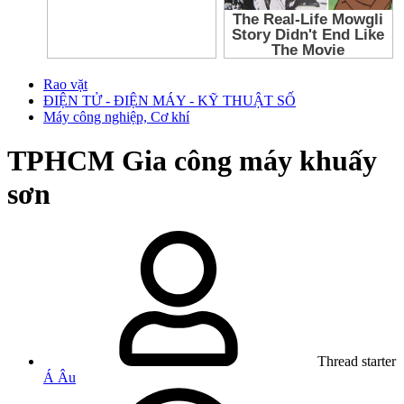
Rao vặt
ĐIỆN TỬ - ĐIỆN MÁY - KỸ THUẬT SỐ
Máy công nghiệp, Cơ khí
TPHCM
Gia công máy khuấy
sơn
Thread starter
Á Âu