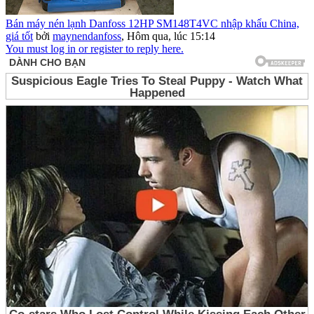
Bán máy nén lạnh Danfoss 12HP SM148T4VC nhập khẩu China,
giá tốt
bởi
maynendanfoss
,
Hôm qua, lúc 15:14
You must log in or register to reply here.