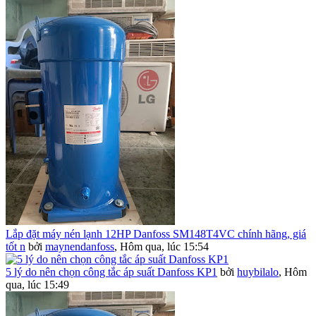
Lắp đặt máy nén lạnh 12HP Danfoss SM148T4VC chính hãng, giá
tốt n
bởi
maynendanfoss
,
Hôm qua, lúc 15:54
5 lý do nên chọn công tắc áp suất Danfoss KP1
bởi
huybilalo
,
Hôm
qua, lúc 15:49