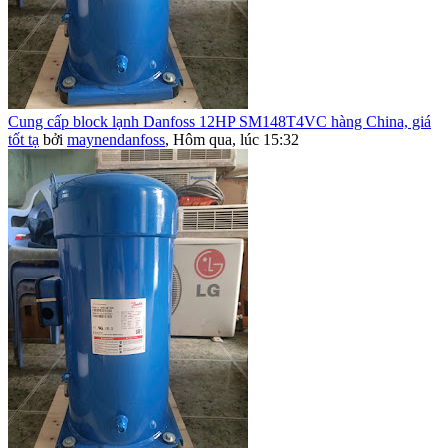
Cung cấp block lạnh Danfoss 12HP SM148T4VC hàng China, giá
tốt tạ
bởi
maynendanfoss
,
Hôm qua, lúc 15:32