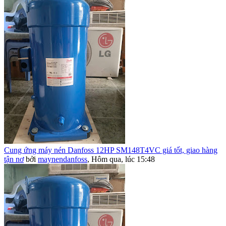
Cung ứng máy nén Danfoss 12HP SM148T4VC giá tốt, giao hàng
tận nơ
bởi
maynendanfoss
,
Hôm qua, lúc 15:48