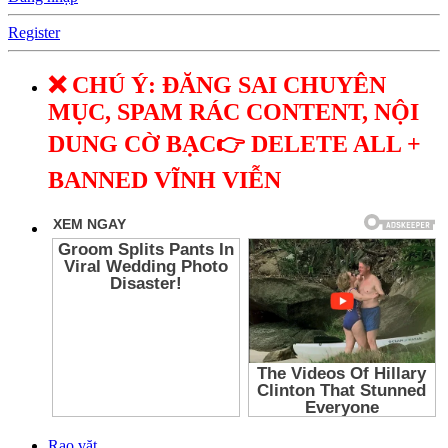
Register
❌ CHÚ Ý: ĐĂNG SAI CHUYÊN
MỤC, SPAM RÁC CONTENT, NỘI
DUNG CỜ BẠC👉 DELETE ALL +
BANNED VĨNH VIỄN
Rao vặt