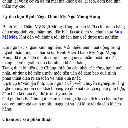
chỉnh lại vùng cơ và da mí mắt mà không để lại sẹo, đảm bảo tính
thẩm mỹ cao.
Lý do chọn Bệnh Viện Thẩm Mỹ Ngô Mộng Hùng
Bệnh Viện Thẩm Mỹ Ngô Mộng Hùng tự hào là địa chỉ uy tín hàng
đầu trong lĩnh vực thẩm mỹ, đặc biệt là các dịch vụ chỉnh sửa
Sụp
Mí Mắt
. Khi đến với chúng tôi, khách hàng sẽ được trải nghiệm:
Đội ngũ bác sĩ giàu kinh nghiệm: Với nhiều năm hoạt động trong
ngành thẩm mỹ, các bác sĩ tại Bệnh Viện Thẩm Mỹ Ngô Mộng
Hùng đã thực hiện thành công hàng ngàn ca phẫu thuật mí mắt,
mang lại vẻ ngoài tự tin cho nhiều khách hàng.
Trang thiết bị hiện đại: Chúng tôi luôn cập nhật các công nghệ mới
nhất, sử dụng hệ thống máy móc tiên tiến để đảm bảo quá trình
phẫu thuật diễn ra an toàn và hiệu quả nhất.
Dịch vụ tư vấn tận tình: Đội ngũ tư vấn viên chuyên nghiệp sẽ lắng
nghe mong muốn của khách hàng và đề xuất các giải pháp phù hợp,
đảm bảo kết quả đạt được như ý muốn.
Chi phí hợp lý: Chúng tôi cam kết cung cấp các dịch vụ chất lượng
cao với mức giá cạnh tranh, mang lại sự hài lòng tối đa cho khách
hàng.
Chăm sóc sau phẫu thuật