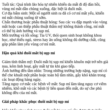
Tuổi tác: Quá trình lão hóa tự nhiên khiến da mất đi độ đàn hồi,
vùng mí mắt dần chùng xuống, đặc biệt là đuôi mắt.
Cơ địa bẩm sinh: Một số người sinh ra đã có cơ mí mắt yếu, khiến
mí mắt chùng xuống từ sớm.
Chấn thương hoặc phẫu thuật hỏng: Sau các va đập mạnh vào vùng
mắt hoặc can thiệp phẫu thuật thẩm mỹ không thành công, mí mắt
có thể bị ảnh hưởng và sụp mí.
Môi trường và lối sống: Tia UV, thói quen sinh hoạt không khoa
học, như thiếu ngủ, stress hay ăn uống không đủ dưỡng chất, cũng
góp phần làm yếu vùng cơ mí mắt.
Hậu quả khi đuôi mắt bị sụp mí
Giảm tính thẩm mỹ: Đuôi mắt bị sụp mí khiến khuôn mặt trở nên già
nua, kém linh hoạt, gây mất tự tin khi giao tiếp.
Ảnh hưởng đến tầm nhìn: Trong những trường hợp nặng, sụp mí có
thể che khuất một phần hoặc toàn bộ tầm nhìn, gây khó khăn trong
các hoạt động hàng ngày.
Tăng nguy cơ mắc các bệnh về mắt: Sụp mí làm tăng nguy cơ viêm
nhiễm, khô mắt và các bệnh lý liên quan đến mắt, do sự che phủ
không đều của mí mắt.
Giải pháp khắc phục đuôi mắt bị sụp mí