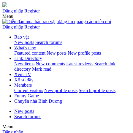
Đăng nhập
Register
Menu
Đăng nhập
Register
Rao vặt
New posts
Search forums
What's new
Featured content
New posts
New profile posts
Link Directory
New items
New comments
Latest reviews
Search link
directory
Mark read
Xem TV
Xổ số đây
Members
Current visitors
New profile posts
Search profile posts
Funny Game
Chuyển nhà Bình Dương
New posts
Search forums
Menu
Đăng nhập