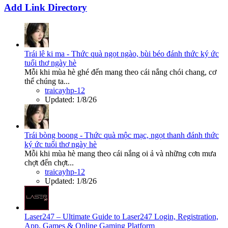
Add Link Directory
Trái lê ki ma - Thức quà ngọt ngào, bùi béo đánh thức ký ức
tuổi thơ ngày hè
Mỗi khi mùa hè ghé đến mang theo cái nắng chói chang, cơ
thể chúng ta...
traicayhp-12
Updated:
1/8/26
Trái bòng boong - Thức quà mộc mạc, ngọt thanh đánh thức
ký ức tuổi thơ ngày hè
Mỗi khi mùa hè mang theo cái nắng oi ả và những cơn mưa
chợt đến chợt...
traicayhp-12
Updated:
1/8/26
Laser247 – Ultimate Guide to Laser247 Login, Registration,
App, Games & Online Gaming Platform