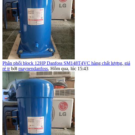
Phân phối block 12HP Danfoss SM148T4VC hàng chất lượng, giá
rẻ tr
bởi
maynendanfoss
,
Hôm qua, lúc 15:43