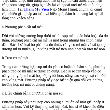
Việc khắc phục tình trạng đuôi mắt bị sụp mí cần được thực hiện
càng sớm càng tốt, giúp bạn lấy lại vẻ ngoài tươi trẻ và khôi phục
tầm nhìn. Tại
Thẩm Mỹ Viện
Ngô Mộng Hùng, chúng tôi cung
cấp nhiều giải pháp an toàn và hiệu quả, đảm bảo mang lại sự hài
lòng cho khách hàng.
a.Phương pháp cắt mí mắt
Đối với những trường hợp đuôi mắt bị sụp mí do lão hóa hoặc da dư
thừa, phương pháp cắt mí mắt là một trong những lựa chọn hàng
đầu. Bác sĩ sẽ loại bỏ phần da dư thừa, căng cơ mí mắt và tái tạo lại
đường mí tự nhiên, giúp vùng mắt trở nên linh hoạt và tươi trẻ hơn.
b.Treo cơ mí mắt
Trong các trường hợp sụp mí do yếu cơ hoặc do bẩm sinh, phương
pháp treo cơ mí mắt sẽ được áp dụng. Bác sĩ sẽ can thiệp vào cơ
nâng mí, giúp mí mắt hoạt động tốt hơn, nâng cao và tạo sự cân đối
cho vùng mắt. Phương pháp này đặc biệt hiệu quả đối với những
trường hợp mí mắt bị chùng nặng.
c.Điều chỉnh bằng phương pháp nội soi
Phương pháp này phù hợp cho những ai muốn có một giải pháp ít
xâm lấn hơn. Với kỹ thuật nội soi hiện đại, bác sĩ sẽ khéo léo điều