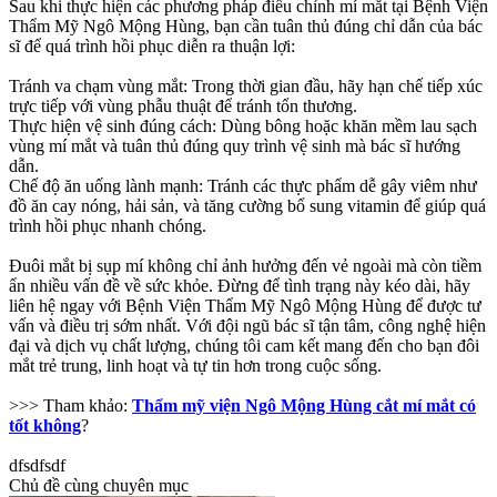
Sau khi thực hiện các phương pháp điều chỉnh mí mắt tại Bệnh Viện
Thẩm Mỹ Ngô Mộng Hùng, bạn cần tuân thủ đúng chỉ dẫn của bác
sĩ để quá trình hồi phục diễn ra thuận lợi:
Tránh va chạm vùng mắt: Trong thời gian đầu, hãy hạn chế tiếp xúc
trực tiếp với vùng phẫu thuật để tránh tổn thương.
Thực hiện vệ sinh đúng cách: Dùng bông hoặc khăn mềm lau sạch
vùng mí mắt và tuân thủ đúng quy trình vệ sinh mà bác sĩ hướng
dẫn.
Chế độ ăn uống lành mạnh: Tránh các thực phẩm dễ gây viêm như
đồ ăn cay nóng, hải sản, và tăng cường bổ sung vitamin để giúp quá
trình hồi phục nhanh chóng.
Đuôi mắt bị sụp mí không chỉ ảnh hưởng đến vẻ ngoài mà còn tiềm
ẩn nhiều vấn đề về sức khỏe. Đừng để tình trạng này kéo dài, hãy
liên hệ ngay với Bệnh Viện Thẩm Mỹ Ngô Mộng Hùng để được tư
vấn và điều trị sớm nhất. Với đội ngũ bác sĩ tận tâm, công nghệ hiện
đại và dịch vụ chất lượng, chúng tôi cam kết mang đến cho bạn đôi
mắt trẻ trung, linh hoạt và tự tin hơn trong cuộc sống.
>>> Tham khảo:
Thẩm mỹ viện Ngô Mộng Hùng cắt mí mắt có
tốt không
?
dfsdfsdf
Chủ đề cùng chuyên mục