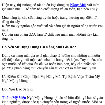
Hiện nay, thị trường có rất nhiều loại dụng cụ
Nâng Mũi
với mức
giá khác nhau. Để đảm bảo chất lượng và an toàn, bạn nên lưu ý:
Mua hàng tại các cửa hàng uy tín hoặc trang thương mại điện tử
đáng tin cậy.
Kiểm tra kỹ nguồn gốc xuất xứ và đánh giá từ người dùng trước khi
mua.
Ưu tiên sản phẩm được làm từ chất liệu mềm mại, không gây kích
ứng da.
Có Nên Sử Dụng Dụng Cụ Nâng Mũi Giá Rẻ?
Dụng cụ nâng mũi giá rẻ là giải pháp lý tưởng cho những ai muốn
cải thiện dáng mũi một cách nhanh chóng, tiết kiệm. Tuy nhiên, nếu
bạn muốn có kết quả lâu dài và hoàn hảo hơn, hãy cân nhắc các
phương pháp nâng mũi chuyên sâu tại các cơ sở thẩm mỹ uy tín.
Ưu Điểm Khi Chọn Dịch Vụ Nâng Mũi Tại Bệnh Viện Thẩm Mỹ
Ngô Mộng Hùng
Đội Ngũ Bác Sĩ Giỏi
Thẩm Mỹ Viện
Ngô Mộng Hùng tự hào sở hữu đội ngũ bác sĩ giàu
kinh nghiệm, được đào tạo chuyên sâu trong và ngoài nước. Mỗi ca