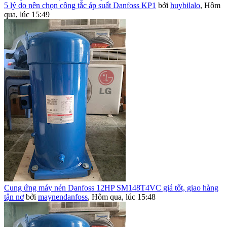
5 lý do nên chọn công tắc áp suất Danfoss KP1
bởi
huybilalo
,
Hôm
qua, lúc 15:49
Cung ứng máy nén Danfoss 12HP SM148T4VC giá tốt, giao hàng
tận nơ
bởi
maynendanfoss
,
Hôm qua, lúc 15:48