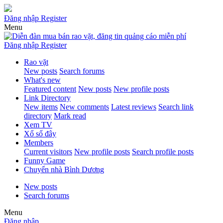
Đăng nhập
Register
Menu
Đăng nhập
Register
Rao vặt
New posts
Search forums
What's new
Featured content
New posts
New profile posts
Link Directory
New items
New comments
Latest reviews
Search link
directory
Mark read
Xem TV
Xổ số đây
Members
Current visitors
New profile posts
Search profile posts
Funny Game
Chuyển nhà Bình Dương
New posts
Search forums
Menu
Đăng nhập