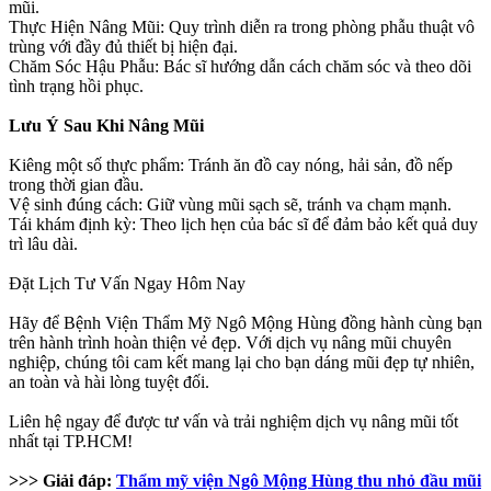
mũi.
Thực Hiện Nâng Mũi: Quy trình diễn ra trong phòng phẫu thuật vô
trùng với đầy đủ thiết bị hiện đại.
Chăm Sóc Hậu Phẫu: Bác sĩ hướng dẫn cách chăm sóc và theo dõi
tình trạng hồi phục.
Lưu Ý Sau Khi Nâng Mũi
Kiêng một số thực phẩm: Tránh ăn đồ cay nóng, hải sản, đồ nếp
trong thời gian đầu.
Vệ sinh đúng cách: Giữ vùng mũi sạch sẽ, tránh va chạm mạnh.
Tái khám định kỳ: Theo lịch hẹn của bác sĩ để đảm bảo kết quả duy
trì lâu dài.
Đặt Lịch Tư Vấn Ngay Hôm Nay
Hãy để Bệnh Viện Thẩm Mỹ Ngô Mộng Hùng đồng hành cùng bạn
trên hành trình hoàn thiện vẻ đẹp. Với dịch vụ nâng mũi chuyên
nghiệp, chúng tôi cam kết mang lại cho bạn dáng mũi đẹp tự nhiên,
an toàn và hài lòng tuyệt đối.
Liên hệ ngay để được tư vấn và trải nghiệm dịch vụ nâng mũi tốt
nhất tại TP.HCM!
>>> Giải đáp:
Thẩm mỹ viện Ngô Mộng Hùng thu nhỏ đầu mũi