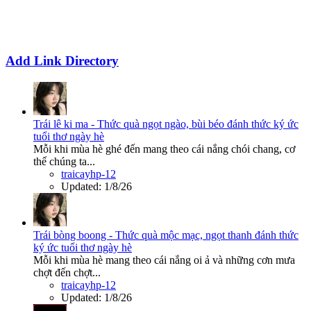
Add Link Directory
Trái lê ki ma - Thức quà ngọt ngào, bùi béo đánh thức ký ức
tuổi thơ ngày hè
Mỗi khi mùa hè ghé đến mang theo cái nắng chói chang, cơ
thể chúng ta...
traicayhp-12
Updated:
1/8/26
Trái bòng boong - Thức quà mộc mạc, ngọt thanh đánh thức
ký ức tuổi thơ ngày hè
Mỗi khi mùa hè mang theo cái nắng oi ả và những cơn mưa
chợt đến chợt...
traicayhp-12
Updated:
1/8/26