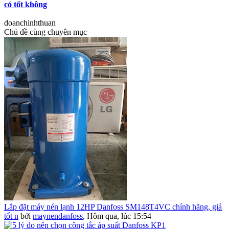
có tốt không
doanchinhthuan
Chủ đề cùng chuyên mục
Lắp đặt máy nén lạnh 12HP Danfoss SM148T4VC chính hãng, giá
tốt n
bởi
maynendanfoss
,
Hôm qua, lúc 15:54