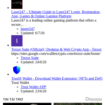
Laser247 – Ultimate Guide to Laser247 Login, Registration,
App, Games & Online Gaming Platform
Laser247 is a leading online gaming platform that offers a
secure...
laseer247
Updated:
6/7/26
Trezor Suite (Official) | Desktop & Web Crypto App - Trezor
https://sites.google.com/wallletcrypto.com/trezor-suite/home/
Trezor Suite
Updated:
24/6/26
Trust® Wallet - Download Wallet Extension | NFTs and DeFi
Trust Wallet
Trust Wallet APP
Updated:
23/6/26