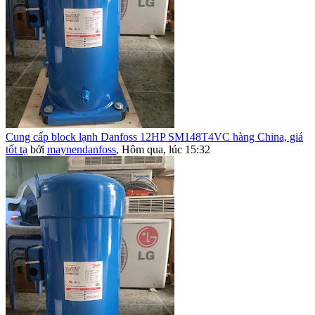
Cung cấp block lạnh Danfoss 12HP SM148T4VC hàng China, giá
tốt tạ
bởi
maynendanfoss
,
Hôm qua, lúc 15:32