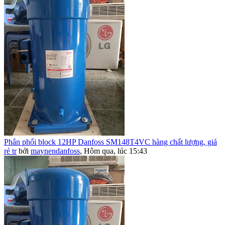
Phân phối block 12HP Danfoss SM148T4VC hàng chất lượng, giá
rẻ tr
bởi
maynendanfoss
,
Hôm qua, lúc 15:43