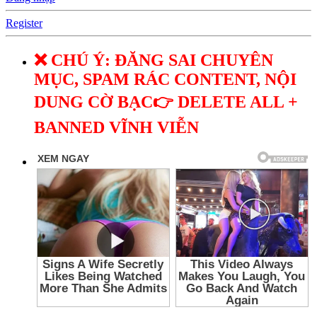
Register
❌ CHÚ Ý: ĐĂNG SAI CHUYÊN
MỤC, SPAM RÁC CONTENT, NỘI
DUNG CỜ BẠC👉 DELETE ALL +
BANNED VĨNH VIỄN