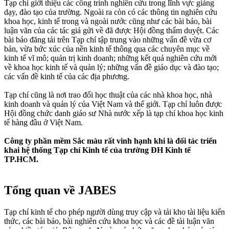
Tạp chí giới thiệu các công trình nghiên cứu trong lĩnh vực giảng
dạy, đào tạo của trường. Ngoài ra còn có các thông tin nghiên cứu
khoa học, kinh tế trong và ngoài nước cũng như các bài báo, bài
luận văn của các tác giả gửi về đã được Hội đồng thẩm duyệt. Các
bài báo đăng tải trên Tạp chí tập trung vào những vấn đề vừa cơ
bản, vừa bức xúc của nền kinh tế thông qua các chuyên mục về
kinh tế vĩ mô; quản trị kinh doanh; những kết quả nghiên cứu mới
về khoa học kinh tế và quản lý; những vấn đề giáo dục và đào tạo;
các vấn đề kinh tế của các địa phương.
Tạp chí cũng là nơi trao đổi học thuật của các nhà khoa học, nhà
kinh doanh và quản lý của Việt Nam và thế giới. Tạp chí luôn được
Hội đồng chức danh giáo sư Nhà nước xếp là tạp chí khoa học kinh
tế hàng đầu ở Việt Nam.
Công ty phần mềm Sắc màu rất vinh hạnh khi là đối tác triển
khai hệ thống Tạp chí Kinh tế của trường ĐH Kinh tế
TP.HCM.
Tổng quan về JABES​
Tạp chí kinh tế cho phép người dùng truy cập và tải kho tài liệu kiến
thức, các bài báo, bài nghiên cứu khoa học và các đề tài luận văn