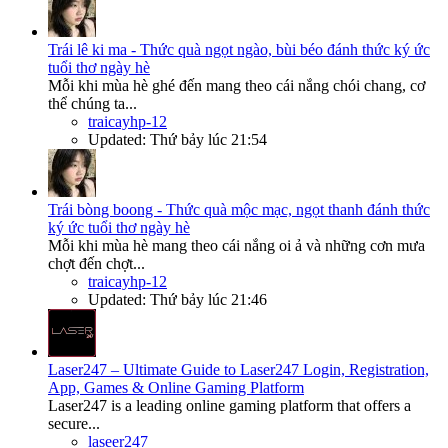
Trái lê ki ma - Thức quà ngọt ngào, bùi béo đánh thức ký ức
tuổi thơ ngày hè
Mỗi khi mùa hè ghé đến mang theo cái nắng chói chang, cơ
thể chúng ta...
traicayhp-12
Updated:
Thứ bảy lúc 21:54
Trái bòng boong - Thức quà mộc mạc, ngọt thanh đánh thức
ký ức tuổi thơ ngày hè
Mỗi khi mùa hè mang theo cái nắng oi ả và những cơn mưa
chợt đến chợt...
traicayhp-12
Updated:
Thứ bảy lúc 21:46
Laser247 – Ultimate Guide to Laser247 Login, Registration,
App, Games & Online Gaming Platform
Laser247 is a leading online gaming platform that offers a
secure...
laseer247