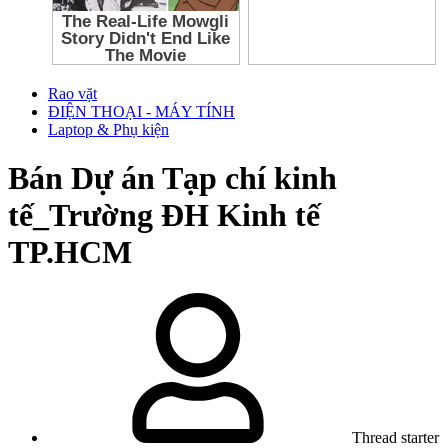
Rao vặt
ĐIỆN THOẠI - MÁY TÍNH
Laptop & Phụ kiện
Bán
Dự án Tạp chí kinh
tế_Trường ĐH Kinh tế
TP.HCM
Thread starter