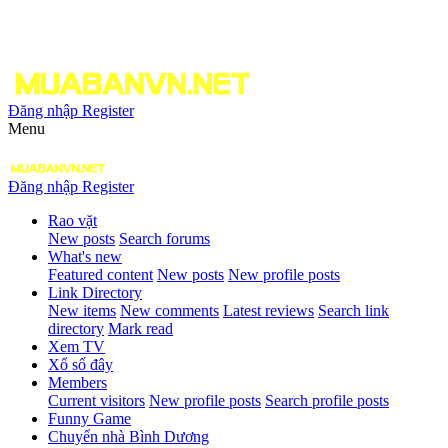
Đăng nhập
Register
Menu
Đăng nhập
Register
Rao vặt
New posts
Search forums
What's new
Featured content
New posts
New profile posts
Link Directory
New items
New comments
Latest reviews
Search link
directory
Mark read
Xem TV
Xổ số đây
Members
Current visitors
New profile posts
Search profile posts
Funny Game
Chuyển nhà Bình Dương