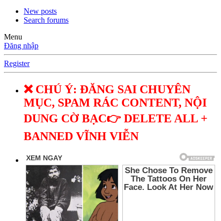
New posts
Search forums
Menu
Đăng nhập
Register
❌ CHÚ Ý: ĐĂNG SAI CHUYÊN
MỤC, SPAM RÁC CONTENT, NỘI
DUNG CỜ BẠC👉 DELETE ALL +
BANNED VĨNH VIỄN