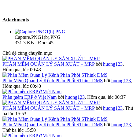
Attachments
Capture.PNG1(b).PNG
331.3 KB · Đọc: 45
Chủ đề cùng chuyên mục
PHẦN MỀM QUẢN LÝ SẢN XUẤT – MRP
bởi
huong123
,
Hôm qua, lúc 00:43
Phần Mềm Quản Lý Kênh Phân Phối SThink DMS
bởi
huong123
,
Hôm qua, lúc 00:40
Phần mềm ERP ở Việt Nam
bởi
huong123
,
Hôm qua, lúc 00:37
PHẦN MỀM QUẢN LÝ SẢN XUẤT – MRP
bởi
huong123
,
Thứ
ba lúc 15:53
Phần Mềm Quản Lý Kênh Phân Phối SThink DMS
bởi
huong123
,
Thứ ba lúc 15:50