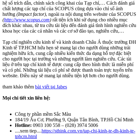
hệ số trích dẫn, chính sách công khai của Tạp chí,… Cách đánh giá
chất lượng các tạp chí của SCOPUS cũng dựa vào chỉ số ảnh
hưởng
(Impact factor)
, ngoài ra nội dung trên website của SCOPUS
(
http://www.scopus.com
)
rất tiện ích khi sử dụng cho nhiều mục
đích khác nhau, từ tra cứu tài liệu đến đánh giá tình hình nghiên cứu
khoa học của các cá nhân và các cơ sở đào tạo, nghiên cứu,…
Tạp chí nghiên cứu kinh tế và kinh doanh Châu Á thuộc trường ĐH
Kinh tế TP.HCM hứa hẹn sẽ mang lại cho người dùng những trải
nghiệm hữu ích, cung cấp nhiều kiến thức đa dạng hỗ trợ đặc biệt
cho người học tại trường và những người làm nghiên cứu. Các tài
liệu ở trên tạp chí kinh tế được cung cấp theo hình thức là miễn phí
và có phí. Những tài liệu có phí sẽ được thanh toán trực tuyến trên
website. Điều này sẽ mang lại nhiều tiện lợi hơn cho người dùng.
tham khảo thêm
bài viết tại Jabes
Mọi chi tiết xin liên hệ:
Công ty phần mềm Sắc Màu
184/19 Âu Cơ, Phường 9, Quận Tân Bình, TP.Hồ Chí Minh
Hotline:
0903 100 558 – (028) 3974 5006
....xem tiep....
https://sthink.com.vn/tap-chi-kinh-te-dh-kinh-te-
tphcm.html