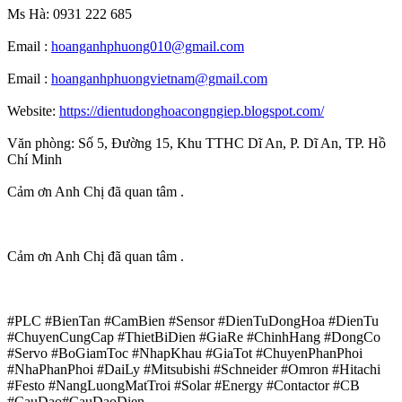
Ms Hà: 0931 222 685
Email :
hoanganhphuong010@gmail.com
Email :
hoanganhphuongvietnam@gmail.com
Website:
https://dientudonghoacongngiep.blogspot.com/
Văn phòng: Số 5, Đường 15, Khu TTHC Dĩ An, P. Dĩ An, TP. Hồ
Chí Minh
Cảm ơn Anh Chị đã quan tâm .
Cảm ơn Anh Chị đã quan tâm .
#PLC #BienTan #CamBien #Sensor #DienTuDongHoa #DienTu
#ChuyenCungCap #ThietBiDien #GiaRe #ChinhHang #DongCo
#Servo #BoGiamToc #NhapKhau #GiaTot #ChuyenPhanPhoi
#NhaPhanPhoi #DaiLy #Mitsubishi #Schneider #Omron #Hitachi
#Festo #NangLuongMatTroi #Solar #Energy #Contactor #CB
#CauDao#CauDaoDien