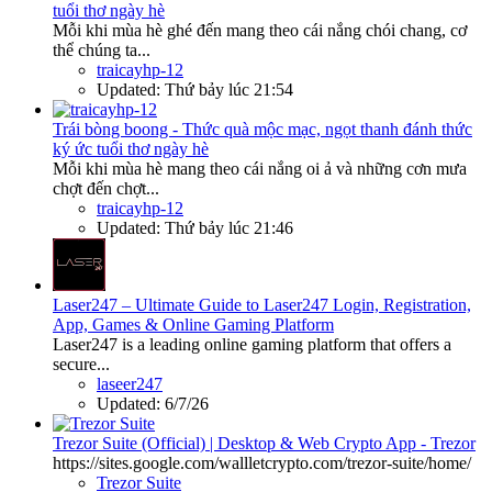
tuổi thơ ngày hè
Mỗi khi mùa hè ghé đến mang theo cái nắng chói chang, cơ
thể chúng ta...
traicayhp-12
Updated:
Thứ bảy lúc 21:54
Trái bòng boong - Thức quà mộc mạc, ngọt thanh đánh thức
ký ức tuổi thơ ngày hè
Mỗi khi mùa hè mang theo cái nắng oi ả và những cơn mưa
chợt đến chợt...
traicayhp-12
Updated:
Thứ bảy lúc 21:46
Laser247 – Ultimate Guide to Laser247 Login, Registration,
App, Games & Online Gaming Platform
Laser247 is a leading online gaming platform that offers a
secure...
laseer247
Updated:
6/7/26
Trezor Suite (Official) | Desktop & Web Crypto App - Trezor
https://sites.google.com/wallletcrypto.com/trezor-suite/home/
Trezor Suite