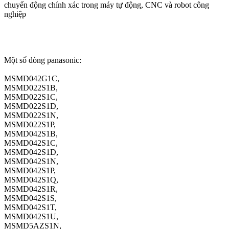
chuyển động chính xác trong máy tự động, CNC và robot công
nghiệp
Một số dòng panasonic:
MSMD042G1C,
MSMD022S1B,
MSMD022S1C,
MSMD022S1D,
MSMD022S1N,
MSMD022S1P,
MSMD042S1B,
MSMD042S1C,
MSMD042S1D,
MSMD042S1N,
MSMD042S1P,
MSMD042S1Q,
MSMD042S1R,
MSMD042S1S,
MSMD042S1T,
MSMD042S1U,
MSMD5AZS1N,