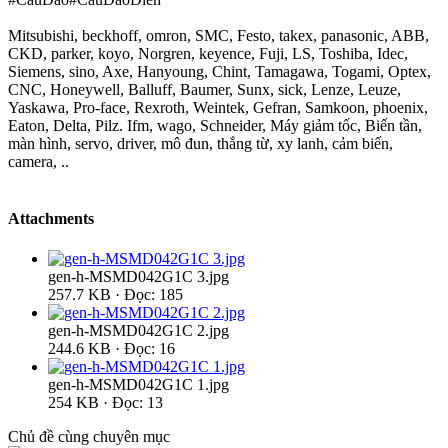
Mitsubishi, beckhoff, omron, SMC, Festo, takex, panasonic, ABB,
CKD, parker, koyo, Norgren, keyence, Fuji, LS, Toshiba, Idec,
Siemens, sino, Axe, Hanyoung, Chint, Tamagawa, Togami, Optex,
CNC, Honeywell, Balluff, Baumer, Sunx, sick, Lenze, Leuze,
Yaskawa, Pro-face, Rexroth, Weintek, Gefran, Samkoon, phoenix,
Eaton, Delta, Pilz. Ifm, wago, Schneider, Máy giảm tốc, Biến tần,
màn hình, servo, driver, mô đun, thắng từ, xy lanh, cảm biến,
camera, ..
Attachments
gen-h-MSMD042G1C 3.jpg
257.7 KB · Đọc: 185
gen-h-MSMD042G1C 2.jpg
244.6 KB · Đọc: 16
gen-h-MSMD042G1C 1.jpg
254 KB · Đọc: 13
Chủ đề cùng chuyên mục