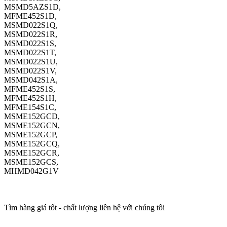
MSMD5AZS1D,
MFME452S1D,
MSMD022S1Q,
MSMD022S1R,
MSMD022S1S,
MSMD022S1T,
MSMD022S1U,
MSMD022S1V,
MSMD042S1A,
MFME452S1S,
MFME452S1H,
MFME154S1C,
MSME152GCD,
MSME152GCN,
MSME152GCP,
MSME152GCQ,
MSME152GCR,
MSME152GCS,
MHMD042G1V
Tìm hàng giá tốt - chất lượng liên hệ với chúng tôi