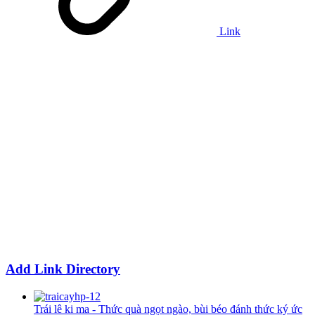
Link
Add Link Directory
Trái lê ki ma - Thức quà ngọt ngào, bùi béo đánh thức ký ức