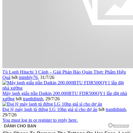
Tủ Lạnh Hitachi 3 Cánh – Giải Pháp Bảo Quản Thực Phẩm Hiệu
Quả
bởi
mimhly76
,
31/7/26
Máy lạnh giấu trần Daikin 200.000BTU FDR500QY1 lắp đặt nhà
xưởng
bởi
tranthibinh
,
29/7/26
Đại lý máy lạnh tủ đứng LG 10hp giá sỉ cho dự án
bởi
tranthibinh
,
29/7/26
You must log in or register to reply here.