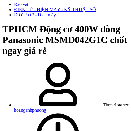
Rao vặt
ĐIỆN TỬ - ĐIỆN MÁY - KỸ THUẬT SỐ
Đồ điện tử - Điện máy
TPHCM
Động cơ 400W dòng
Panasonic MSMD042G1C chốt
ngay giá rẻ
Thread starter
hoanganhphuong