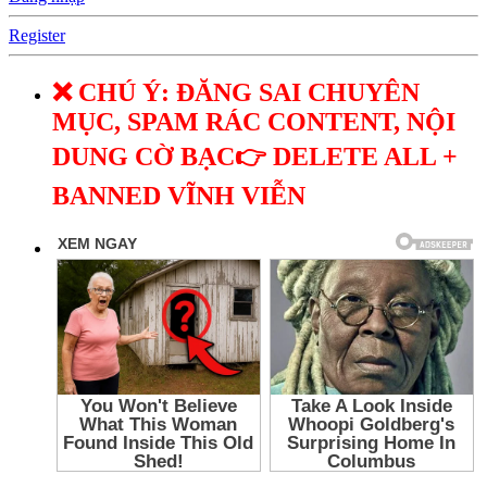
Register
❌ CHÚ Ý: ĐĂNG SAI CHUYÊN
MỤC, SPAM RÁC CONTENT, NỘI
DUNG CỜ BẠC👉 DELETE ALL +
BANNED VĨNH VIỄN