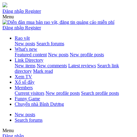
Đăng nhập
Register
Menu
Đăng nhập
Register
Rao vặt
New posts
Search forums
What's new
Featured content
New posts
New profile posts
Link Directory
New items
New comments
Latest reviews
Search link
directory
Mark read
Xem TV
Xổ số đây
Members
Current visitors
New profile posts
Search profile posts
Funny Game
Chuyển nhà Bình Dương
New posts
Search forums
Menu
Đăng nhập