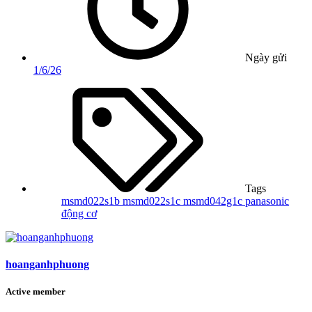
Ngày gửi
1/6/26
Tags
msmd022s1b
msmd022s1c
msmd042g1c
panasonic
động cơ
hoanganhphuong
Active member